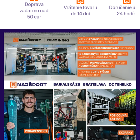
Doprava
Vrátenie tovaru
Doručenie už 
zadarmo nad
do 14 dní
24 hodín
50 eur