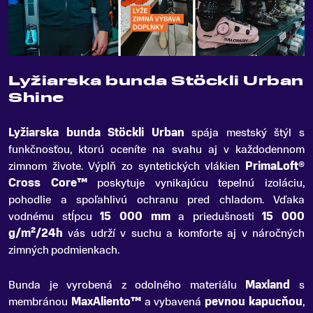
Lyžiarska bunda Stöckli Urban
Shine
Lyžiarska bunda Stöckli Urban
spája mestský štýl s
funkčnosťou, ktorú oceníte na svahu aj v každodennom
zimnom živote
.
Výplň zo syntetických vlákien
PrimaLoft®
Cross Core™
poskytuje vynikajúcu tepelnú izoláciu,
pohodlie a spoľahlivú ochranu pred chladom. Vďaka
vodnému stĺpcu
15 000 mm
a priedušnosti
15 000
g/m²/24h
vás udrží v suchu a komforte aj v náročných
zimných podmienkach.
Bunda je vyrobená z odolného materiálu
Maxland
s
membránou
MaxAliento™
a vybavená
pevnou kapucňou
,