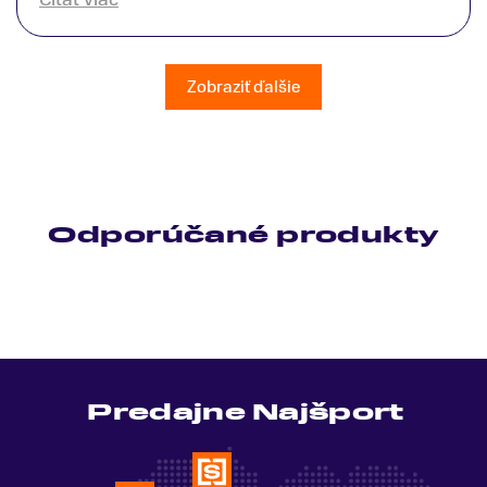
patrične vysvetlil do detailov a lajckou rečou. Na
všetky moje otázky odpovedal bez zaváhania.
Ešte raz ďakujem.
Zobraziť ďalšie
Odporúčané produkty
Predajne Najšport