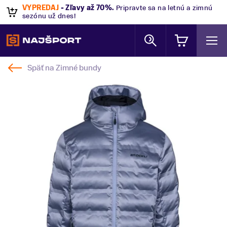
VÝPREDAJ
- Zľavy až 70%
.
Pripravte sa na letnú a zimnú
sezónu už dnes!
Späť na
Zimné bundy