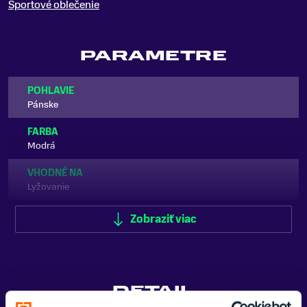
Športové oblečenie
PARAMETRE
POHLAVIE
Pánske
FARBA
Modrá
VHODNÉ NA
Lyžovanie
TYP OBLEČENIA
Zobraziť viac
Bunda
VODNÝ STĹPEC
15 000 mm
DETAIL
ZNAČKA