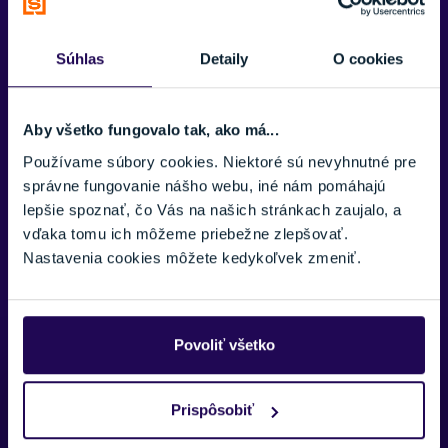
Stöckli
Zobraziť menej
Vonkajší materiál
Súhlas
Detaily
O cookies
Maxland
Materiálové zloženie
Aby všetko fungovalo tak, ako má...
100% Polyester
Používame súbory cookies. Niektoré sú nevyhnutné pre
správne fungovanie nášho webu, iné nám pomáhajú
Podšívka
lepšie spoznať, čo Vás na našich stránkach zaujalo, a
2-Way stretch
vďaka tomu ich môžeme priebežne zlepšovať.
Výplň
Nastavenia cookies môžete kedykoľvek zmeniť.
PrimaLoft Cross Core
Povoliť všetko
Potrebujete viac informácii? Sme tu
Prispôsobiť
pre vás.