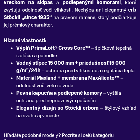
vreckom na skipas
a
podlepenými komorami
, ktoré
zvyšujú odolnosť voči vlhkosti. Nechýba ani elegantný
erb
Stöckli „since 1935“
na pravom ramene, ktorý podčiarkuje
jej prémiový charakter.
Hlavné vlastnosti:
Výplň PrimaLoft® Cross Core™
– špičková tepelná
izolácia a pohodlie
Vodný stĺpec 15 000 mm + priedušnosť 15 000
g/m²/24h
– ochrana pred vlhkosťou a regulácia tepla
Materiál Maxland + membrána MaxAliento™
–
odolnosť voči vetru a vode
Pevná kapucňa a podlepené komory
– vyššia
ochrana pred nepriaznivým počasím
Elegantný dizajn so Stöckli erbom
– štýlový vzhľad
na svahu aj v meste
Hľadáte podobné modely? Pozrite si celú kategóriu