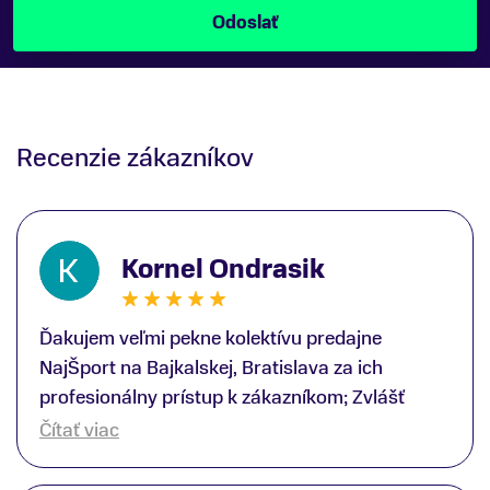
Recenzie zákazníkov
Kornel Ondrasik
Ďakujem veľmi pekne kolektívu predajne
NajŠport na Bajkalskej, Bratislava za ich
profesionálny prístup k zákazníkom; Zvlášť
ďakujem špecialistovi Martinovi Gunišovi za
Čítať viac
jeho odbornú pomoc pri kúpe nových lyží a
lyžiarskej obuvi, ako aj prilby.. všetko značka