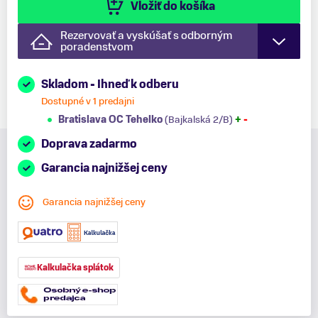
Vložiť do košíka
Rezervovať a vyskúšať s odborným
poradenstvom
Skladom - Ihneď k odberu
Dostupné v 1 predajni
Bratislava OC Tehelko
(Bajkalská 2/B)
+
-
Doprava zadarmo
Garancia najnižšej ceny
Garancia najnižšej ceny
Kalkulačka splátok