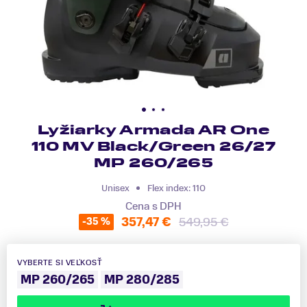
Lyžiarky Armada AR One
110 MV Black/Green 26/27
MP 260/265
Unisex
Flex index: 110
Cena s DPH
357,47 €
549,95 €
-35 %
VYBERTE SI VEĽKOSŤ
MP 260/265
MP 280/285