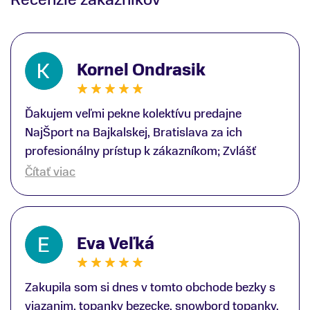
Kornel Ondrasik
Ďakujem veľmi pekne kolektívu predajne
NajŠport na Bajkalskej, Bratislava za ich
profesionálny prístup k zákazníkom; Zvlášť
ďakujem špecialistovi Martinovi Gunišovi za
Čítať viac
jeho odbornú pomoc pri kúpe nových lyží a
lyžiarskej obuvi, ako aj prilby.. všetko značka
Atomic; Pán Martin Guniš mi svojou
Eva Veľká
odbornosťou otvoril nové obzory a dozvedel
som sa, vďaka jeho profesionálnemu prístupu k
zákazníkovi, up-to-date informácie o nových
Zakupila som si dnes v tomto obchode bezky s
trendoch v lyžiarských technológiách; Z
viazanim, topanky bezecke, snowbord topanky,