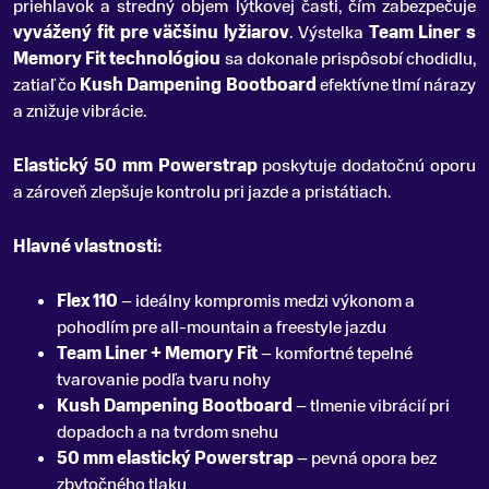
priehlavok a stredný objem lýtkovej časti, čím zabezpečuje
vyvážený fit pre väčšinu lyžiarov
. Výstelka
Team Liner s
Memory Fit technológiou
sa dokonale prispôsobí chodidlu,
zatiaľ čo
Kush Dampening Bootboard
efektívne tlmí nárazy
a znižuje vibrácie.
Elastický 50 mm Powerstrap
poskytuje dodatočnú oporu
a zároveň zlepšuje kontrolu pri jazde a pristátiach.
Hlavné vlastnosti:
Flex 110
– ideálny kompromis medzi výkonom a
pohodlím pre all-mountain a freestyle jazdu
Team Liner + Memory Fit
– komfortné tepelné
tvarovanie podľa tvaru nohy
Kush Dampening Bootboard
– tlmenie vibrácií pri
dopadoch a na tvrdom snehu
50 mm elastický Powerstrap
– pevná opora bez
zbytočného tlaku