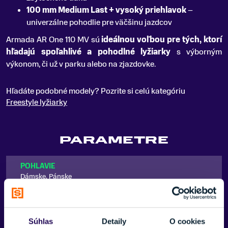
100 mm Medium Last + vysoký priehlavok
–
univerzálne pohodlie pre väčšinu jazdcov
Armada AR One 110 MV sú
ideálnou voľbou pre tých, ktorí
hľadajú spoľahlivé a pohodlné lyžiarky
s výborným
výkonom, či už v parku alebo na zjazdovke.
Hľadáte podobné modely? Pozrite si celú kategóriu
Freestyle lyžiarky
PARAMETRE
POHLAVIE
Dámske, Pánske
ÚROVEŇ LYŽIARA
Pokročilý
Súhlas
Detaily
O cookies
FARBA