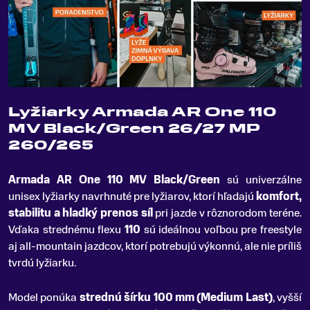
Lyžiarky Armada AR One 110
MV Black/Green 26/27 MP
260/265
Armada AR One 110 MV Black/Green
sú univerzálne
unisex lyžiarky navrhnuté pre lyžiarov, ktorí hľadajú
komfort,
stabilitu a hladký prenos síl
pri jazde v rôznorodom teréne
.
Vďaka strednému flexu
110
sú ideálnou voľbou pre freestyle
aj all-mountain jazdcov, ktorí potrebujú výkonnú, ale nie príliš
tvrdú lyžiarku.
Model ponúka
strednú šírku 100 mm (Medium Last)
, vyšší