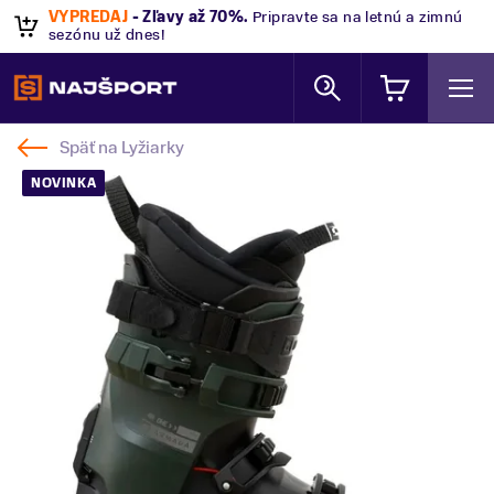
VÝPREDAJ
- Zľavy až 70%
.
Pripravte sa na letnú a zimnú
sezónu už dnes!
Späť na
Lyžiarky
NOVINKA