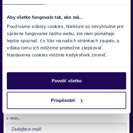
Čierna, Zelená
Aby všetko fungovalo tak, ako má...
TYP LYŽIARKY
Zobraziť viac
Freestyle
Používame súbory cookies. Niektoré sú nevyhnutné pre
správne fungovanie nášho webu, iné nám pomáhajú
ŠÍRKA SKELETU
lepšie spoznať, čo Vás na našich stránkach zaujalo, a
Stredná
vďaka tomu ich môžeme priebežne zlepšovať.
FLEX INDEX
Nastavenia cookies môžete kedykoľvek zmeniť.
110
KLIPSY
Potrebujete viac informácii? Sme tu
3 klipsy
pre vás.
Povoliť všetko
SEZÓNA
VAŠE MENO:
26/27
Prispôsobiť
ZNAČKA
Armada
E-MAIL:
Zobraziť menej