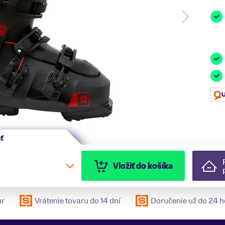
ť
Vložiť do košíka
ur
Vrátenie tovaru do 14 dní
Doručenie už do 24 h