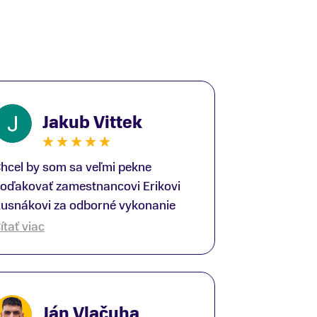
Jakub Vittek
hcel by som sa veľmi pekne
oďakovať zamestnancovi Erikovi
usnákovi za odborné vykonanie
ike-fittingu. Je to super človek na
ítať viac
právnom mieste a veľký odborník.
šetko patrične vysvetlil do detailov
 lajckou rečou. Na všetky moje
tázky odpovedal bez zaváhania.
Ján Vlačuha