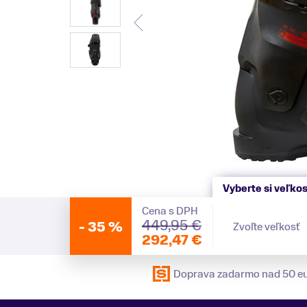
Vyberte si veľkos
Cena s DPH
449,95 €
-
35 %
Zvoľte veľkosť
292,47 €
Doprava zadarmo nad 50 e