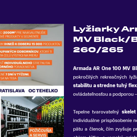
Lyžiarky A
MV Black/B
260/265
Armada AR One 100 MV Bl
pokročilých rekreačných lyži
stabilitu a stredne tuhý flex
ovládateľnosťou a podporou –
Tepelne tvarovateľný
skelet
individuálne prispôsobenie n
pätu a členok, čím zvyšuje 