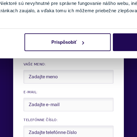
iektoré sú nevyhnutné pre správne fungovanie nášho webu, in
tránkach zaujalo, a vďaka tomu ich môžeme priebežne zlepšova
Potrebujete viac informácii?
Prispôsobiť
Sme tu pre vás.
VAŠE MENO:
E-MAIL:
TELEFÓNNE ČÍSLO: