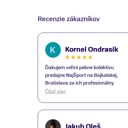
Recenzie zákazníkov
Kornel Ondrasik
Ďakujem veľmi pekne kolektívu
predajne NajŠport na Bajkalskej,
Bratislava za ich profesionálny
prístup k zákazníkom; Zvlášť
Čítať viac
ďakujem špecialistovi Martinovi
Gunišovi za jeho odbornú pomoc pri
kúpe nových lyží a lyžiarskej obuvi,
ako aj prilby.. všetko značka Atomic;
Jakub Oleš