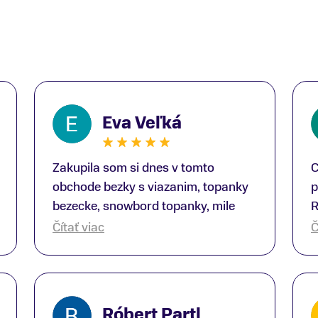
Eva Veľká
Zakupila som si dnes v tomto
C
obchode bezky s viazanim, topanky
p
bezecke, snowbord topanky, mile
R
prekvapenie ako Peter, ktory nas
b
Čítať viac
Č
obsluhoval mal prehlad, poradil nam
s
super. Za mna velmi mila obsluha,
V
dakujeme Eva zo Serede
a
o
Róbert Partl