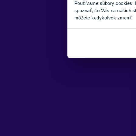
Používame súbory cookies. N
spoznať, čo Vás na našich s
môžete kedykoľvek zmeniť.