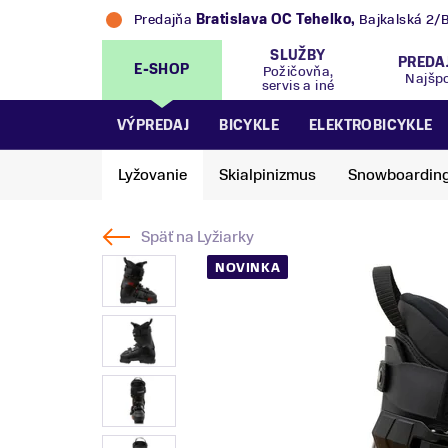
Predajňa
Bratislava OC Tehelko
,
Bajkalská 2/
SLUŽBY
PREDA
E-SHOP
Požičovňa,
Najšp
servis a iné
VÝPREDAJ
BICYKLE
ELEKTROBICYKLE
Lyžovanie
Skialpinizmus
Snowboardin
Späť na
Lyžiarky
NOVINKA