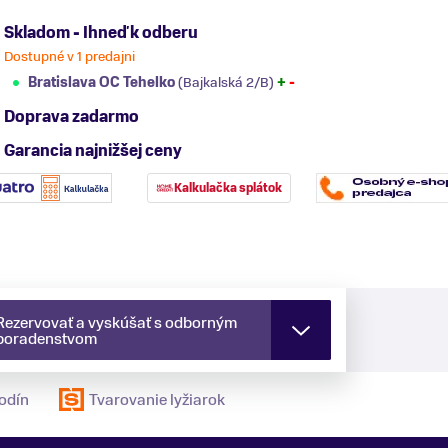
Skladom - Ihneď k odberu
Dostupné v 1 predajni
Bratislava OC Tehelko
(Bajkalská 2/B)
+
-
Doprava zadarmo
Garancia najnižšej ceny
Kalkulačka splátok
Rezervovať a vyskúšať s odborným
poradenstvom
odín
Tvarovanie lyžiarok