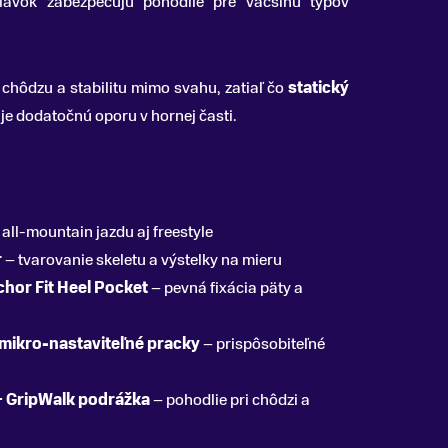
lavok zabezpečujú pohodlie pre väčšinu typov
 chôdzu a stabilitu mimo svahu, zatiaľ čo
statický
e dodatočnú oporu v hornej časti.
all-mountain jazdu aj freestyle
r
– tvarovanie skeletu a výstelky na mieru
chor Fit Heel Pocket
– pevná fixácia päty a
mikro-nastaviteľné pracky
– prispôsobiteľné
 GripWalk podrážka
– pohodlie pri chôdzi a