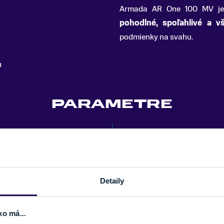
Armada AR One 100 MV j
pohodlné, spoľahlivé a vš
podmienky na svahu.
u
PARAMETRE
ÚROVEŇ LYŽIARA
TYP LYŽIARKY
FLEX INDEX
Detaily
SEZÓNA
ko má...