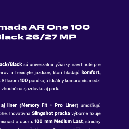
rmada AR One 100
lack 26/27 MP
ack/Black
sú univerzálne lyžiarky navrhnuté pre
arov a freestyle jazdcov, ktorí hľadajú
komfort,
.
S flexom
100
ponúkajú ideálny kompromis medzi
 vhodné na zjazdovku aj park.
 aj liner (Memory Fit + Pro Liner)
umožňujú
ohe. Inovatívna
Slingshot pracka
výborne fixuje
presnosť a oporu.
100 mm Medium Last
, stredný