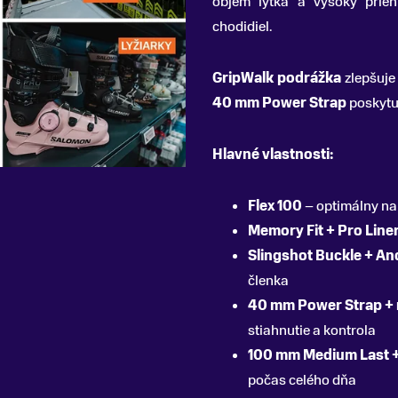
objem lýtka a vysoký prieh
chodidiel.
GripWalk podrážka
zlepšuje
40 mm Power Strap
poskytuj
Hlavné vlastnosti:
Flex 100
– optimálny na 
Memory Fit + Pro Line
Slingshot Buckle + An
členka
40 mm Power Strap + 
stiahnutie a kontrola
100 mm Medium Last +
počas celého dňa