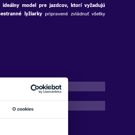
e
ideálny model pre jazdcov, ktorí vyžadujú
estranné lyžiarky
pripravené zvládnuť všetky
Mierne pokročilý, Pokročilý
Freestyle
100
O cookies
26/27