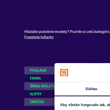
Hľadáte podobné modely? Pozrite si celú kategóri
Freestyle lyžiarky
POHLAVIE
Dámske, Pánske
FARBA
Čierna
ŠÍRKA SKELETU
Stredná
Súhlas
KLIPSY
3 klipsy
ZNAČKA
Armada
Aby všetko fungovalo tak, a