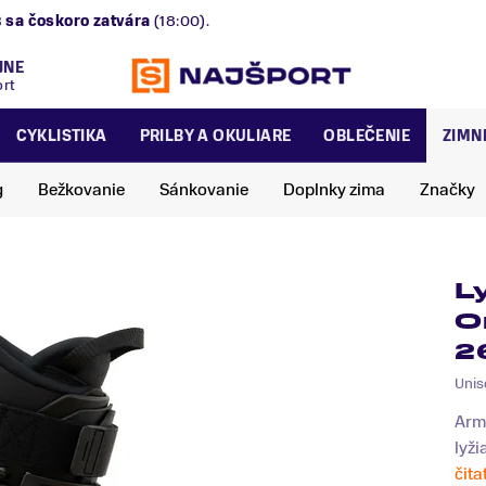
B
sa čoskoro zatvára
(18:00).
JNE
ort
CYKLISTIKA
PRILBY A OKULIARE
OBLEČENIE
ZIMN
g
Bežkovanie
Sánkovanie
Doplnky zima
Značky
L
O
2
Unis
Arm
lyži
čita