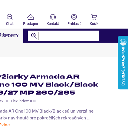
Predajňa
T
Chat
Predajne
Kontakt
Prihlásiť
Košík
É ŠPORTY
yžiarky Armada AR
ne 100 MV Black/Black
6/27 MP 260/265
ex
Flex index: 100
ada AR One 100 MV Black/Black sú univerzálne
arky navrhnuté pre pokročilých rekreačných ...
ť viac