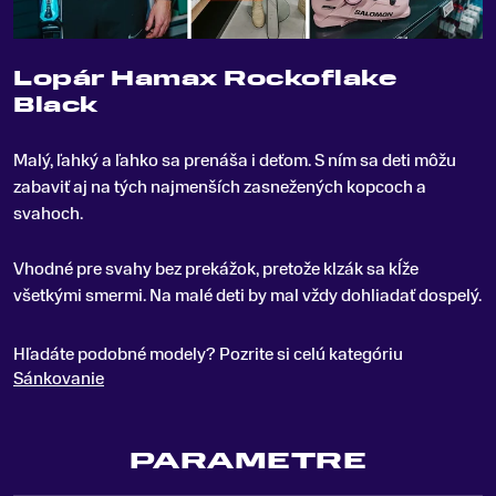
Lopár Hamax Rockoflake
Black
Malý, ľahký a ľahko sa prenáša i deťom
.
S ním sa deti môžu
zabaviť aj na tých najmenších zasnežených kopcoch a
svahoch.
Vhodné pre svahy bez prekážok, pretože klzák sa kĺže
všetkými smermi. Na malé deti by mal vždy dohliadať dospelý.
Hľadáte podobné modely? Pozrite si celú kategóriu
Sánkovanie
PARAMETRE