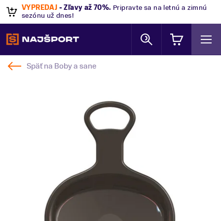
VÝPREDAJ
- Zľavy až 70%
.
Pripravte sa na letnú a zimnú
sezónu už dnes!
Späť na
Boby a sane