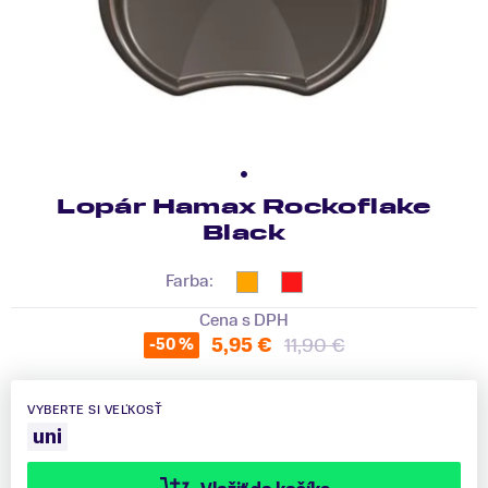
Lopár Hamax Rockoflake
Black
Farba:
Cena s DPH
5,95 €
11,90 €
-50 %
VYBERTE SI VEĽKOSŤ
uni