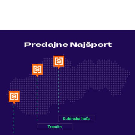
Predajne Najšport
Kubínska hoľa
Trenčín