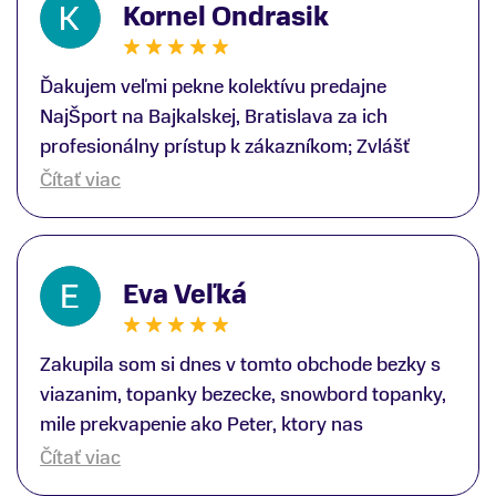
Kornel Ondrasik
Ďakujem veľmi pekne kolektívu predajne
NajŠport na Bajkalskej, Bratislava za ich
profesionálny prístup k zákazníkom; Zvlášť
ďakujem špecialistovi Martinovi Gunišovi za
Čítať viac
jeho odbornú pomoc pri kúpe nových lyží a
lyžiarskej obuvi, ako aj prilby.. všetko značka
Atomic; Pán Martin Guniš mi svojou
Eva Veľká
odbornosťou otvoril nové obzory a dozvedel
som sa, vďaka jeho profesionálnemu prístupu k
zákazníkovi, up-to-date informácie o nových
Zakupila som si dnes v tomto obchode bezky s
trendoch v lyžiarských technológiách; Z
viazanim, topanky bezecke, snowbord topanky,
predajne NajŠport som odchádzal s nakúpom
mile prekvapenie ako Peter, ktory nas
nového lyžiarského vybavenia nielen ako veľmi
obsluhoval mal prehlad, poradil nam super. Za
Čítať viac
spokojný zákazník, ale aj s rešpektom, že
mna velmi mila obsluha, dakujeme Eva zo