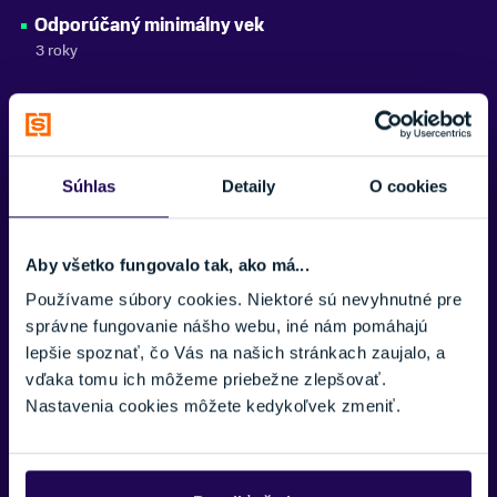
Odporúčaný minimálny vek
3 roky
Potrebujete viac informácii? Sme tu
Súhlas
Detaily
O cookies
pre vás.
VAŠE MENO:
Aby všetko fungovalo tak, ako má...
Používame súbory cookies. Niektoré sú nevyhnutné pre
Zobraziť viac
správne fungovanie nášho webu, iné nám pomáhajú
E-MAIL:
lepšie spoznať, čo Vás na našich stránkach zaujalo, a
vďaka tomu ich môžeme priebežne zlepšovať.
Nastavenia cookies môžete kedykoľvek zmeniť.
TELEFÓNNE ČÍSLO: