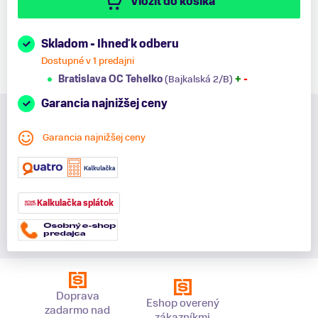
Vložiť do košíka
Skladom - Ihneď k odberu
Dostupné v 1 predajni
Bratislava OC Tehelko
(Bajkalská 2/B)
+
-
Garancia najnižšej ceny
Garancia najnižšej ceny
Kalkulačka splátok
Doprava
Eshop overený
zadarmo nad
zákazníkmi