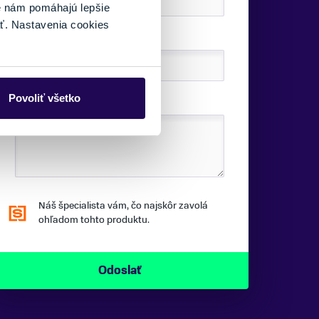
é nám pomáhajú lepšie
ť. Nastavenia cookies
TELEFÓNNE ČÍSLO:
Povoliť všetko
SPRÁVA:
Náš špecialista vám, čo najskôr zavolá
ohľadom tohto produktu.