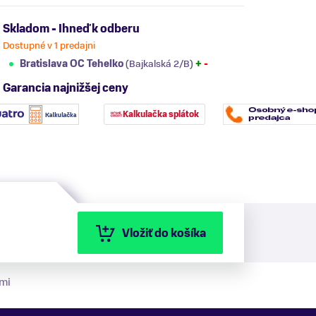
Skladom - Ihneď k odberu
Dostupné v 1 predajni
Bratislava OC Tehelko
(Bajkalská 2/B)
+
-
Garancia najnižšej ceny
Kalkulačka splátok
Vložiť do košíka
mi