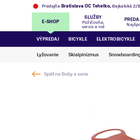
Predajňa
Bratislava OC Tehelko
,
Bajkalská 2/
SLUŽBY
PREDA
E-SHOP
Požičovňa,
Najšp
servis a iné
VÝPREDAJ
BICYKLE
ELEKTROBICYKLE
Lyžovanie
Skialpinizmus
Snowboardin
Späť na
Boby a sane