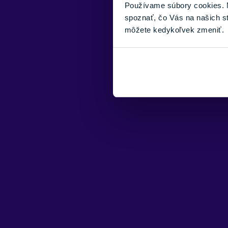
Používame súbory cookies. N
spoznať, čo Vás na našich s
môžete kedykoľvek zmeniť.