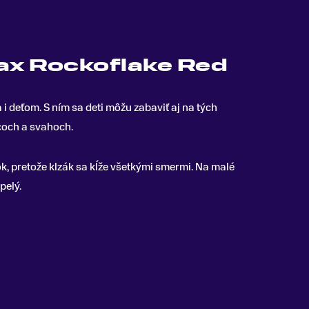
x Rockoflake Red
a i deťom
.
S ním sa deti môžu zabaviť aj na tých
och a svahoch.
, pretože klzák sa kĺže všetkými smermi. Na malé
pelý.