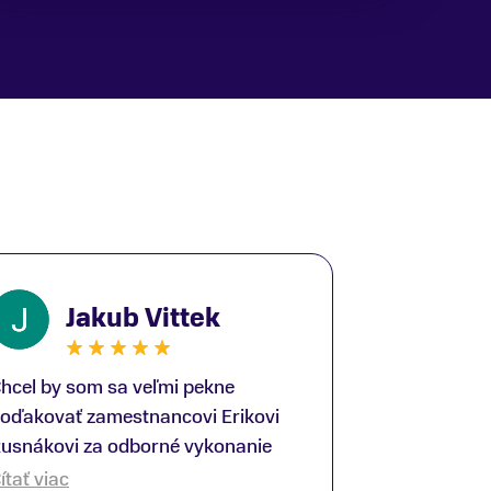
Jakub Vittek
hcel by som sa veľmi pekne
oďakovať zamestnancovi Erikovi
usnákovi za odborné vykonanie
ike-fittingu. Je to super človek na
ítať viac