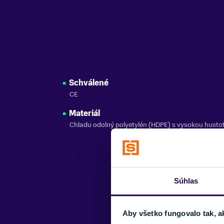
Schválené
CE
Materiál
Chladu odolný polyetylén (HDPE) s vysokou husto
Súhlas
Aby všetko fungovalo tak, a