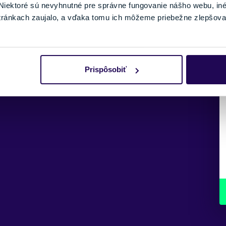
iektoré sú nevyhnutné pre správne fungovanie nášho webu, in
tránkach zaujalo, a vďaka tomu ich môžeme priebežne zlepšova
Prispôsobiť