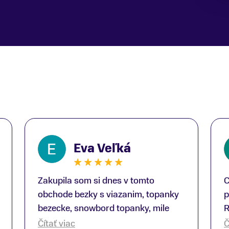
Eva Veľká
Zakupila som si dnes v tomto
C
obchode bezky s viazanim, topanky
p
bezecke, snowbord topanky, mile
R
prekvapenie ako Peter, ktory nas
b
Čítať viac
Č