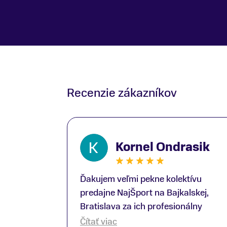
Recenzie zákazníkov
Kornel Ondrasik
Ďakujem veľmi pekne kolektívu
predajne NajŠport na Bajkalskej,
Bratislava za ich profesionálny
prístup k zákazníkom; Zvlášť
Čítať viac