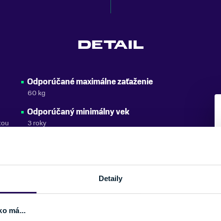
DETAIL
Odporúčané maximálne zaťaženie
60 kg
Odporúčaný minimálny vek
tou
3 roky
Detaily
ko má...