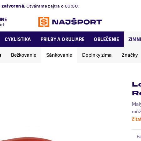
B
zatvorená.
Otvárame zajtra o 09:00.
JNE
ort
CYKLISTIKA
PRILBY A OKULIARE
OBLEČENIE
ZIMN
g
Bežkovanie
Sánkovanie
Doplnky zima
Značky
L
R
Malý
môžu
čita
F