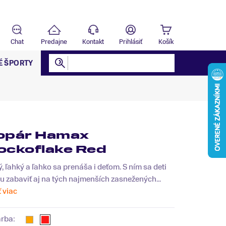
Predajňa
T
Chat
Predajne
Kontakt
Prihlásiť
Košík
É ŠPORTY
opár Hamax
ockoflake Red
, ľahký a ľahko sa prenáša i deťom. S ním sa deti
 zabaviť aj na tých najmenších zasnežených...
ť viac
arba: