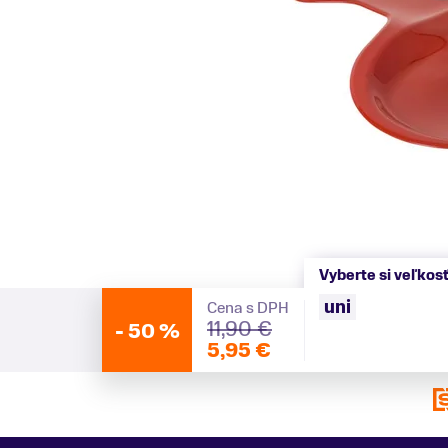
Vyberte si veľkos
uni
Cena s DPH
11,90 €
-
50 %
5,95 €