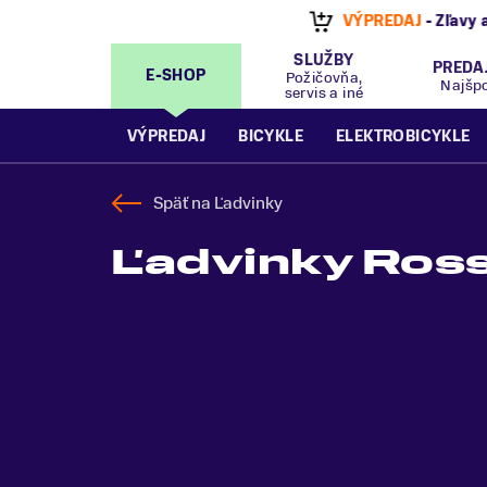
VÝPREDAJ
- Zľavy až 70%
.
Pripravte sa na let
SLUŽBY
PREDA
E-SHOP
Požičovňa,
Najšp
servis a iné
VÝPREDAJ
BICYKLE
ELEKTROBICYKLE
Späť na
Ľadvinky
Ľadvinky Ross