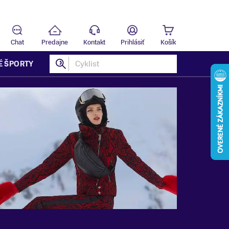
Predajňa
B
Chat
Predajne
Kontakt
Prihlásiť
Košík
É ŠPORTY