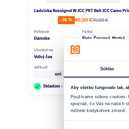
Ľadvinka Rossignol W JCC PKT Belt JCC Camo Pri
45,50 €
70,00 €
-35 %
Pohlavie
Farba
Dámske
Biela, Červená, Modrá,
Žltá
Vhodné na
Značka
Voľný čas
Rossignol
Veľkosť
Súhlas
uni
Skladom - Ihneď k odberu
Aby všetko fungovalo tak, a
Používame súbory cookies. N
spoznať, čo Vás na našich s
môžete kedykoľvek zmeniť.