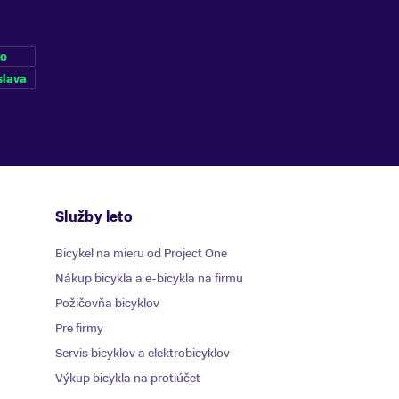
ko
slava
Služby leto
Bicykel na mieru od Project One
Nákup bicykla a e-bicykla na firmu
Požičovňa bicyklov
Pre firmy
Servis bicyklov a elektrobicyklov
Výkup bicykla na protiúčet