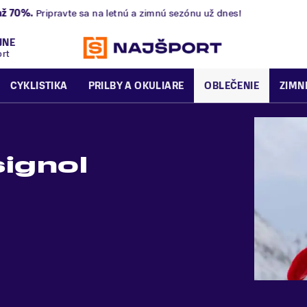
nú a zimnú sezónu už dnes!
JNE
ort
CYKLISTIKA
PRILBY A OKULIARE
OBLEČENIE
ZIMN
ignol