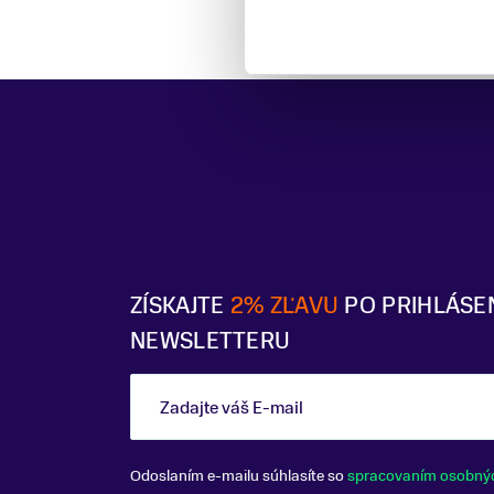
ZÍSKAJTE
2% ZĽAVU
PO PRIHLÁSE
NEWSLETTERU
Zadajte váš E-mail
Odoslaním e-mailu súhlasíte so
spracovaním osobný