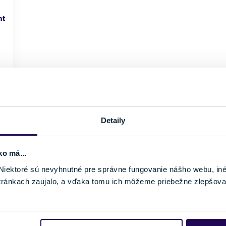
nt
Detaily
ko má...
iektoré sú nevyhnutné pre správne fungovanie nášho webu, in
tránkach zaujalo, a vďaka tomu ich môžeme priebežne zlepšova
Pozreli ste si 1 z 1 produktov.