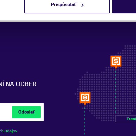
Prispôsobiť
NÍ NA ODBER
Odoslať
Tren
ch údajov