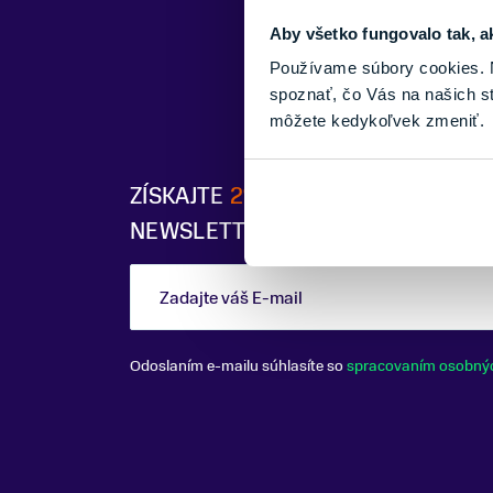
Aby všetko fungovalo tak, a
Používame súbory cookies. N
spoznať, čo Vás na našich s
môžete kedykoľvek zmeniť.
ZÍSKAJTE
2% ZĽAVU
PO PRIHLÁSE
NEWSLETTERU
Zadajte váš E-mail
Odoslaním e-mailu súhlasíte so
spracovaním osobný