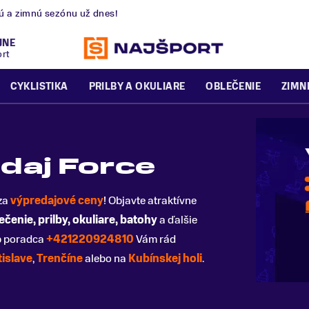
nú a zimnú sezónu už dnes!
JNE
ort
CYKLISTIKA
PRILBY A OKULIARE
OBLEČENIE
ZIMN
edaj Force
za
výpredajové ceny
! Objavte atraktívne
ečenie, prilby, okuliare, batohy
a ďalšie
p poradca
+421220924810
Vám rád
tislave
,
Trenčíne
alebo na
Kubínskej holi
.