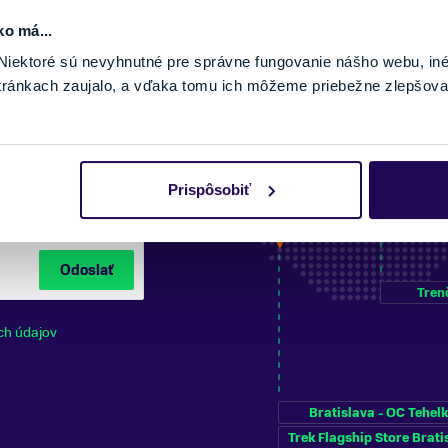
ko má...
iektoré sú nevyhnutné pre správne fungovanie nášho webu, in
tránkach zaujalo, a vďaka tomu ich môžeme priebežne zlepšova
NÍ NA ODBER
Prispôsobiť
Odoslať
Tren
ch údajov
Bratislava - OC Tehel
Trek Flagship Store Brati