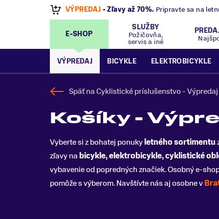
VÝPREDAJ
- Zľavy až 70%
.
Pripravte sa na let
SLUŽBY
PREDA
E-SHOP
Požičovňa,
Najšp
servis a iné
VÝPREDAJ
BICYKLE
ELEKTROBICYKLE
Späť na
Cyklistické príslušenstvo - Výpredaj
Košíky - Výpr
Vyberte si z bohatej ponuky
letného sortimentu
zľavy na
bicykle, elektrobicykle, cyklistické
obl
vybavenie od popredných značiek. Osobný e-sho
pomôže s výberom. Navštívte nás aj osobne v
Bra