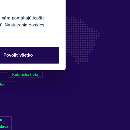
é nám pomáhajú lepšie
ť. Nastavenia cookies
Povoliť všetko
Kubínska hoľa
čín
ko
slava