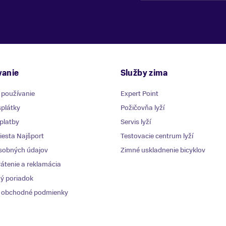
anie
Služby zima
 používanie
Expert Point
plátky
Požičovňa lyží
platby
Servis lyží
esta Najšport
Testovacie centrum lyží
sobných údajov
Zimné uskladnenie bicyklov
átenie a reklamácia
ý poriadok
 obchodné podmienky