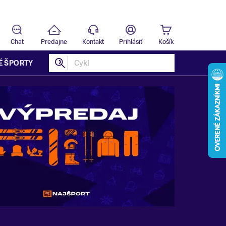
Predajňa
B
Chat
Predajne
Kontakt
Prihlásiť
Košík
É ŠPORTY