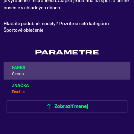
je vyrobené z microfleecu. Čiapka je idálana na šport a bežné
nosenie v chladných dňoch.
Hľadáte podobné modely? Pozrite si celú kategóriu
Športové oblečenie
PARAMETRE
FARBA
Čierna
ZNAČKA
Fischer
Zobraziť menej