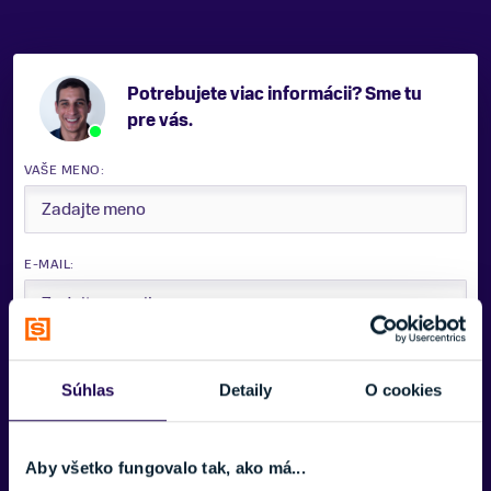
Potrebujete viac informácii? Sme tu
pre vás.
VAŠE MENO:
E-MAIL:
TELEFÓNNE ČÍSLO:
Súhlas
Detaily
O cookies
SPRÁVA:
Aby všetko fungovalo tak, ako má...