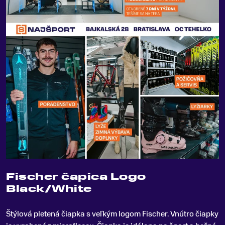
Fischer čapica Logo
Black/White
Štýlová pletená čiapka s veľkým logom Fischer
.
Vnútro čiapky