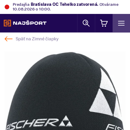
Predajňa
Bratislava OC Tehelko
zatvorená.
Otvárame
10.08.2026 o 10:00.
Späť na
Zimné čiapky