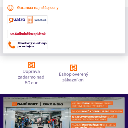
Garancia najnižšej ceny
Kalkulačka splátok
Doprava
Eshop overený
zadarmo nad
zákazníkmi
50 eur