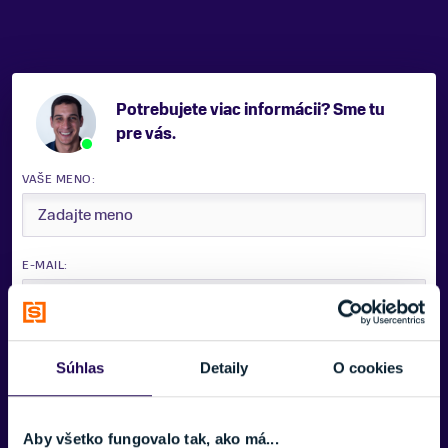
Potrebujete viac informácii? Sme tu
pre vás.
VAŠE MENO:
E-MAIL:
TELEFÓNNE ČÍSLO:
Súhlas
Detaily
O cookies
SPRÁVA:
Aby všetko fungovalo tak, ako má...