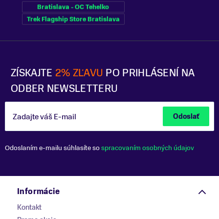
Bratislava - OC Tehelko
Trek Flagship Store Bratislava
ZÍSKAJTE
2% ZĽAVU
PO PRIHLÁSENÍ NA
ODBER NEWSLETTERU
Zadajte váš E-mail
Odoslať
Odoslaním e-mailu súhlasíte so
spracovaním osobných údajov
Informácie
Kontakt