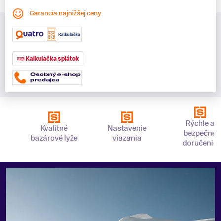
Garancia najnižšej ceny
Kalkulačka splátok
Rýchle a
Kvalitné
Nastavenie
bezpečné
bazárové lyže
viazania
doručenie