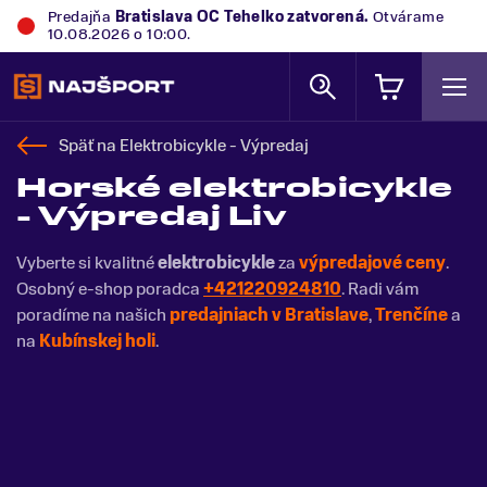
Predajňa
Bratislava OC Tehelko
zatvorená.
Otvárame
10.08.2026 o 10:00.
Späť na
Elektrobicykle - Výpredaj
Horské elektrobicykle
- Výpredaj Liv
Vyberte si kvalitné
elektrobicykle
za
výpredajové ceny
.
Osobný e-shop poradca
+421220924810
. Radi vám
poradíme na našich
predajniach v Bratislave
,
Trenčíne
a
na
Kubínskej holi
.