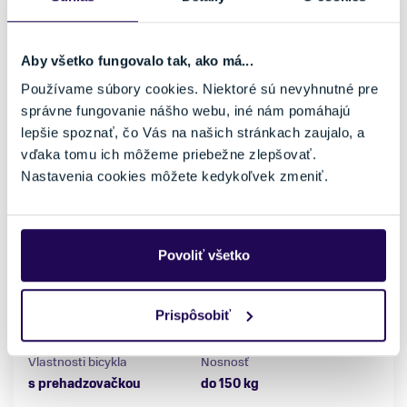
Aby všetko fungovalo tak, ako má...
Používame súbory cookies. Niektoré sú nevyhnutné pre
správne fungovanie nášho webu, iné nám pomáhajú
lepšie spoznať, čo Vás na našich stránkach zaujalo, a
vďaka tomu ich môžeme priebežne zlepšovať.
Nastavenia cookies môžete kedykoľvek zmeniť.
Elektrobicykel Liv Intrigue X Advanced E+ Elite 3
Mirage/Cordovan 2023
4879,00 €
6099,00 €
-20 %
Povoliť všetko
Kategória
Značka motora
Horské elektrobicykle
SyncDrive
Prispôsobiť
Materiál rámu
Kapacita batérie
Karbón
400 Wh
Vlastnosti bicykla
Nosnosť
s prehadzovačkou
do 150 kg