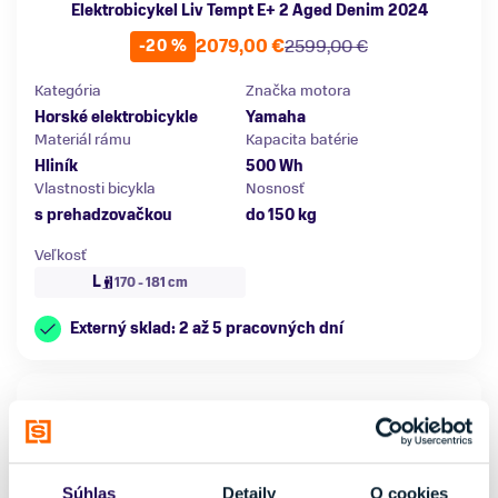
Elektrobicykel Liv Tempt E+ 2 Aged Denim 2024
2079,00 €
2599,00 €
-20 %
Kategória
Značka motora
Horské elektrobicykle
Yamaha
Materiál rámu
Kapacita batérie
Hliník
500 Wh
Vlastnosti bicykla
Nosnosť
s prehadzovačkou
do 150 kg
Veľkosť
L
170 - 181 cm
Externý sklad: 2 až 5 pracovných dní
Súhlas
Detaily
O cookies