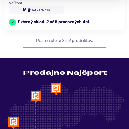
Veľkosť
M
164 - 175 cm
Externý sklad: 2 až 5 pracovných dní
Pozreli ste si 2 z 2 produktov.
Predajne Najšport