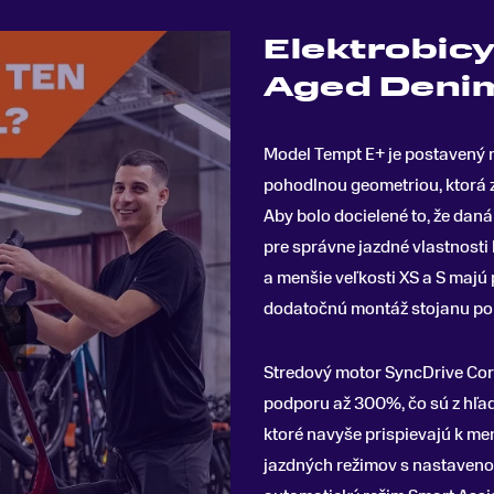
Elektrobicy
Aged Deni
Model Tempt E+ je postavený
pohodlnou geometriou, ktorá zo
Aby bolo docielené to, že dan
pre správne jazdné vlastnosti 
a menšie veľkosti XS a S majú 
dodatočnú montáž stojanu po
Stredový motor SyncDrive Co
podporu až 300%, čo sú z hľa
ktoré navyše prispievajú k men
jazdných režimov s nastavenou