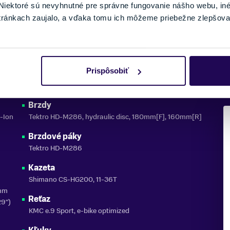
iektoré sú nevyhnutné pre správne fungovanie nášho webu, in
Pedále
tránkach zaujalo, a vďaka tomu ich môžeme priebežne zlepšova
Aluminum Platform
Radenie
Shimano Altus
Prispôsobiť
Prehadzovačka
Shimano Alivio, 9-speed
Brzdy
-Ion
Tektro HD-M286, hydraulic disc, 180mm[F], 160mm[R]
Brzdové páky
Tektro HD-M286
Kazeta
Shimano CS-HG200, 11-36T
0mm
Reťaz
29")
KMC e.9 Sport, e-bike optimized