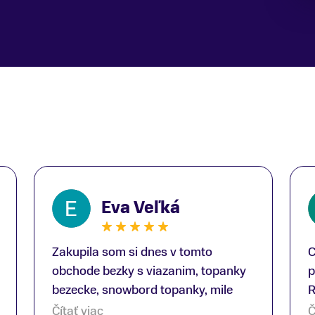
Eva Veľká
Zakupila som si dnes v tomto
C
obchode bezky s viazanim, topanky
p
bezecke, snowbord topanky, mile
R
prekvapenie ako Peter, ktory nas
b
Čítať viac
Č