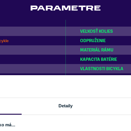
PARAMETRE
VEĽKOSŤ KOLIES
cykle
ODPRUŽENIE
MATERIÁL RÁMU
KAPACITA BATÉRIE
VLASTNOSTI BICYKLA
SEZÓNA
Detaily
DETAIL
ko má...