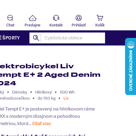
Predajňa
B
Chat
Predajne
Kontakt
Prihlásiť
Košík
É ŠPORTY
lektrobicykel Liv
empt E+ 2 Aged Denim
024
ký
Dámsky
Hliníkový
500 Wh
prehadzovačkou
do 150 kg
Liv
el Tempt E+ je postavený na hliníkovom ráme
XX s moderným dizajnom a pohodlnou
etriou, ktorá...
čitať viac