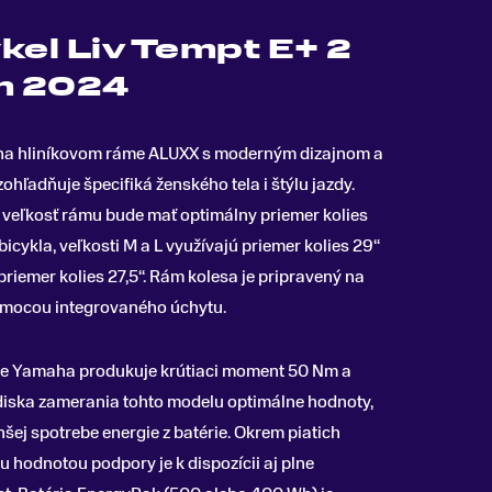
kel Liv Tempt E+ 2
m 2024
 na hliníkovom ráme ALUXX s moderným dizajnom a
hľadňuje špecifiká ženského tela i štýlu jazdy
.
á veľkosť rámu bude mať optimálny priemer kolies
bicykla, veľkosti M a L využívajú priemer kolies 29“
priemer kolies 27,5“. Rám kolesa je pripravený na
mocou integrovaného úchytu.
re Yamaha produkuje krútiaci moment 50 Nm a
diska zamerania tohto modelu optimálne hodnoty,
šej spotrebe energie z batérie. Okrem piatich
 hodnotou podpory je k dispozícii aj plne