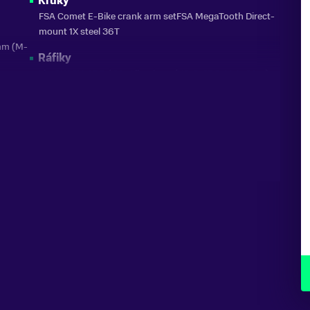
Kľuky
FSA Comet E-Bike crank arm setFSA MegaTooth Direct-
mount 1X steel 36T
mm (M-
Ráfiky
Liv, GX03V, 27.5 / 29, Alluminum(XS-S: 27.5, M-L: 29er)
Náboje
Giant eTracker Sport, [F] 9mm QR [R] 135mm QR
Špice
Stainless steel
Pneumatiky
Maxxis Rekon 27.5x2.4" / 29 x 2.4" Wire Bead 60TPI (XS-
S: 27.5, M-L: 29er)