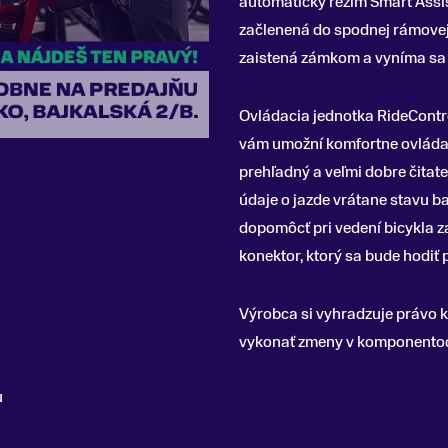
automatický režim Smart Assi
začlenená do spodnej rámovej 
zaistená zámkom a vyníma sa 
Ovládacia jednotka RideContro
vám umožní komfortne ovládať 
prehľadný a veľmi dobre čitateľ
údaje o jazde vrátane stavu b
dopomôcť pri vedení bicykla za 
konektor, ktorý sa bude hodiť p
Výrobca si vyhradzuje právo
vykonať zmeny v komponentoch
u