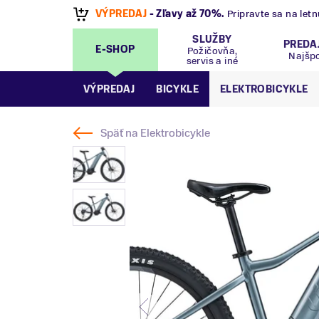
VÝPREDAJ
- Zľavy až 70%
.
Pripravte sa na let
SLUŽBY
PREDA
E-SHOP
Požičovňa,
Najšp
servis a iné
VÝPREDAJ
BICYKLE
ELEKTROBICYKLE
Späť na
Elektrobicykle