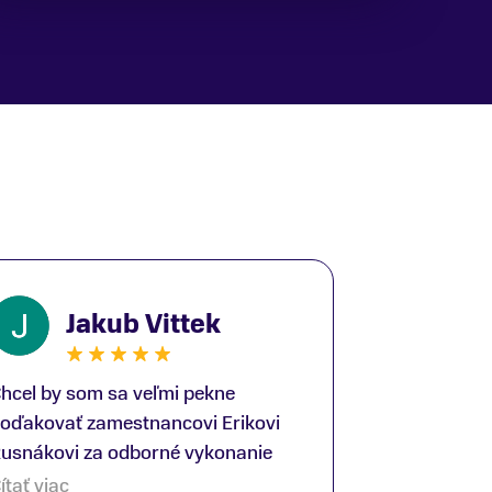
Jakub Vittek
hcel by som sa veľmi pekne
oďakovať zamestnancovi Erikovi
usnákovi za odborné vykonanie
ike-fittingu. Je to super človek na
ítať viac