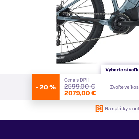
Vyberte si veľ
Cena s DPH
2599,00 €
-
20 %
Zvoľte veľkos
2079,00 €
Na splátky s n