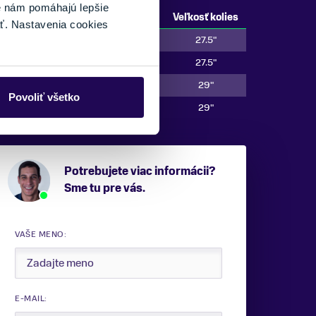
é nám pomáhajú lepšie
Veľkosť bicykla
Výška jazdca
Veľkosť kolies
ť. Nastavenia cookies
XS
152 cm - 163 cm
27.5"
S
158 cm - 169 cm
27.5"
M
164 cm - 175 cm
29"
Povoliť všetko
L
170 cm - 181 cm
29"
Potrebujete viac informácii?
Sme tu pre vás.
VAŠE MENO:
E-MAIL: