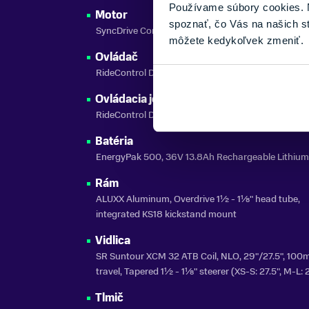
Používame súbory cookies. N
Motor
spoznať, čo Vás na našich s
SyncDrive Core, 50Nm, Powered by Yamaha
môžete kedykoľvek zmeniť.
Ovládač
RideControl Dash, full color LCD screen
Ovládacia jednotka
RideControl Dash, full color LCD screen
Batéria
EnergyPak 500, 36V 13.8Ah Rechargeable Lithium
Rám
ALUXX Aluminum, Overdrive 1½ - 1⅛" head tube,
integrated KS18 kickstand mount
Vidlica
SR Suntour XCM 32 ATB Coil, NLO, 29"/27.5", 10
travel, Tapered 1½ - 1⅛" steerer (XS-S: 27.5", M-L: 
Tlmič