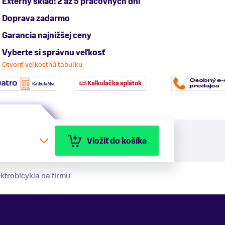
Externý sklad: 2 až 5 pracovných dní
Doprava zadarmo
Garancia najnižšej ceny
Vyberte si správnu veľkosť
Otvoriť veľkostnú tabuľku
Kalkulačka splátok
Vložiť do košíka
ktrobicykla na firmu