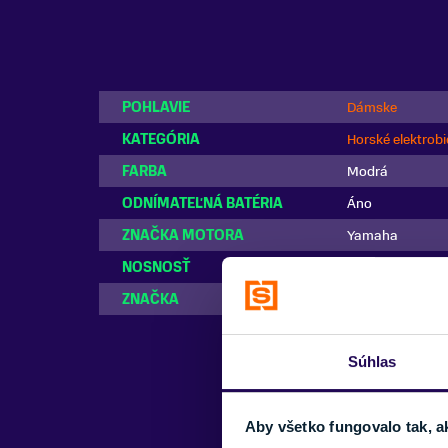
POHLAVIE
Dámske
KATEGÓRIA
Horské elektrobi
FARBA
Modrá
ODNÍMATEĽNÁ BATÉRIA
Áno
ZNAČKA MOTORA
Yamaha
NOSNOSŤ
do 150 kg
ZNAČKA
Liv
Súhlas
Aby všetko fungovalo tak, a