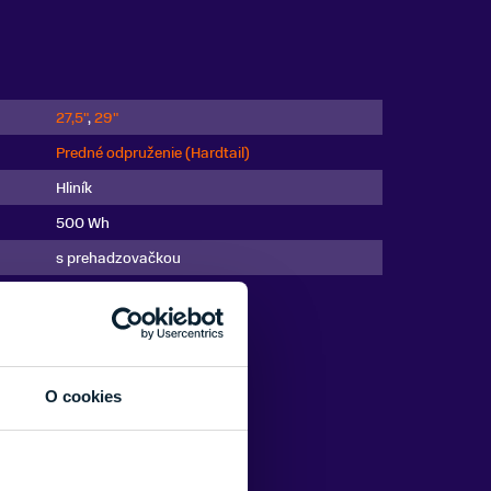
27,5"
,
29"
Predné odpruženie (Hardtail)
Hliník
500 Wh
s prehadzovačkou
2024
O cookies