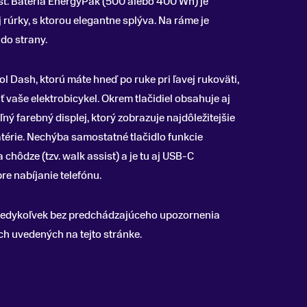
st. Batéria EnergyPak (500 alebo 400 Wh) je
rúrky, s ktorou elegantne splýva. Na ráme je
do strany.
l Dash, ktorú máte hneď po ruke pri ľavej rukoväti,
vaše elektrobicykel. Okrem tlačidiel obsahuje aj
ný farebný displej, ktorý zobrazuje najdôležitejšie
atérie. Nechýba samostatné tlačidlo funkcie
chôdze (tzv. walk assist) a je tu aj USB-C
re nabíjanie telefónu.
 kedykoľvek bez predchádzajúceho upozornenia
 uvedených na tejto stránke.