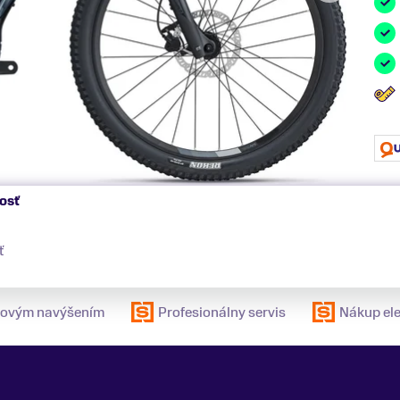
kosť
ť
ulovým navýšením
Profesionálny servis
Nákup ele