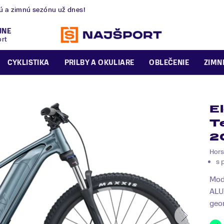
nú a zimnú sezónu už dnes!
JNE
ort
CYKLISTIKA
PRILBY A OKULIARE
OBLEČENIE
ZIMN
E
T
2
Hors
s 
Mod
ALU
geom