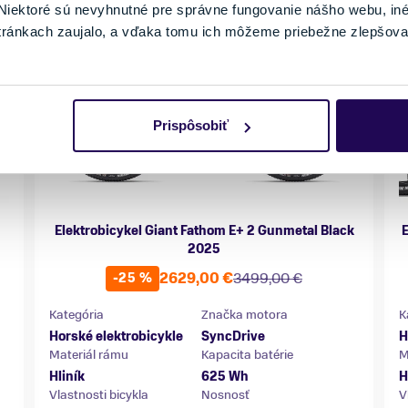
iektoré sú nevyhnutné pre správne fungovanie nášho webu, in
tránkach zaujalo, a vďaka tomu ich môžeme priebežne zlepšova
Prispôsobiť
Elektrobicykel Giant Fathom E+ 2 Gunmetal Black
E
2025
2629,00 €
3499,00 €
-25 %
Kategória
Značka motora
K
Horské elektrobicykle
SyncDrive
H
Materiál rámu
Kapacita batérie
M
Hliník
625 Wh
H
Vlastnosti bicykla
Nosnosť
V