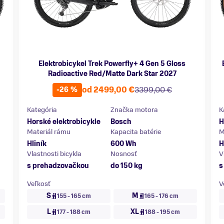
Elektrobicykel Trek Powerfly+ 4 Gen 5 Gloss
Radioactive Red/Matte Dark Star 2027
od 2499,00 €
3399,00 €
-26 %
Kategória
Značka motora
K
Horské elektrobicykle
Bosch
H
Materiál rámu
Kapacita batérie
M
Hliník
600 Wh
H
Vlastnosti bicykla
Nosnosť
V
s prehadzovačkou
do 150 kg
s
Veľkosť
V
S
M
155 - 165 cm
165 - 176 cm
L
XL
177 - 188 cm
188 - 195 cm