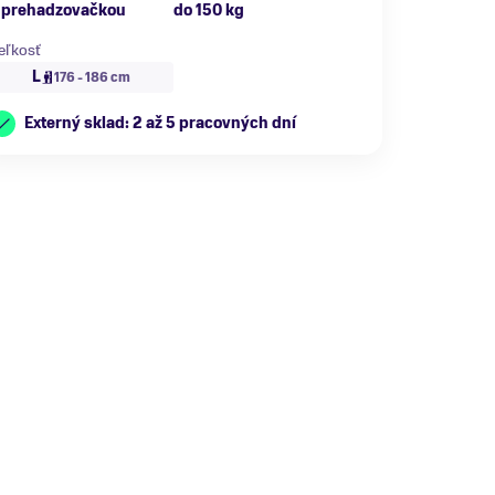
 prehadzovačkou
do 150 kg
eľkosť
L
176 - 186 cm
Externý sklad: 2 až 5 pracovných dní