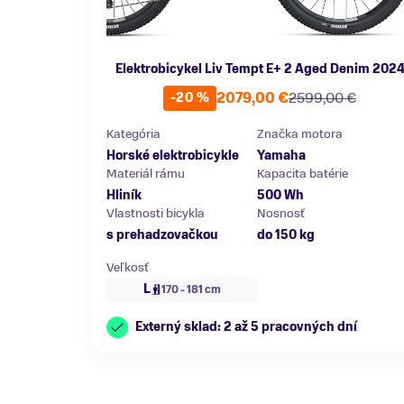
Elektrobicykel Liv Tempt E+ 2 Aged Denim 202
2079,00 €
2599,00 €
-20 %
Kategória
Značka motora
Horské elektrobicykle
Yamaha
Materiál rámu
Kapacita batérie
Hliník
500 Wh
Vlastnosti bicykla
Nosnosť
s prehadzovačkou
do 150 kg
Veľkosť
L
170 - 181 cm
Externý sklad: 2 až 5 pracovných dní