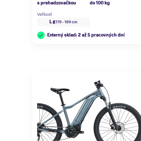
s prehadzovačkou
do 100 kg
Veľkosť
L
179 - 189 cm
Externý sklad: 2 až 5 pracovných dní