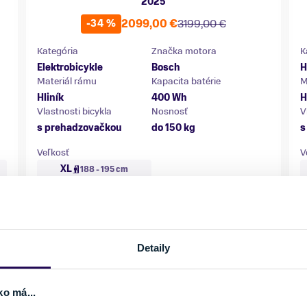
2025
2099,00 €
3199,00 €
-34 %
Kategória
Značka motora
K
Elektrobicykle
Bosch
H
Materiál rámu
Kapacita batérie
M
Hliník
400 Wh
H
Vlastnosti bicykla
Nosnosť
V
s prehadzovačkou
do 150 kg
s
Veľkosť
V
XL
188 - 195 cm
Posledný kus skladom
Detaily
ko má...