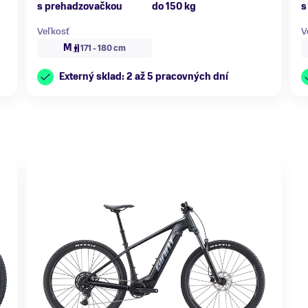
s prehadzovačkou
do 150 kg
s
Veľkosť
V
M
171 - 180 cm
Externý sklad: 2 až 5 pracovných dní