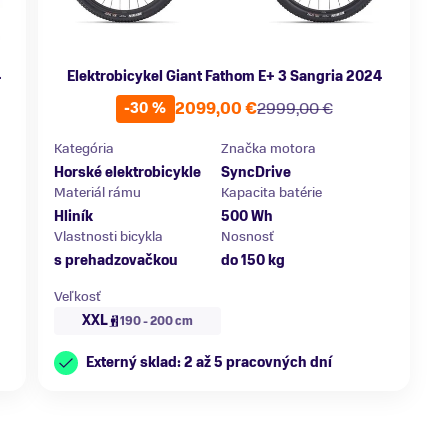
4
Elektrobicykel Giant Fathom E+ 3 Sangria 2024
2099,00 €
2999,00 €
-30 %
Kategória
Značka motora
Horské elektrobicykle
SyncDrive
Materiál rámu
Kapacita batérie
Hliník
500 Wh
Vlastnosti bicykla
Nosnosť
s prehadzovačkou
do 150 kg
Veľkosť
XXL
190 - 200 cm
Externý sklad: 2 až 5 pracovných dní