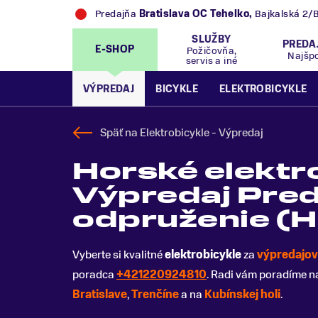
Predajňa
Bratislava OC Tehelko
,
Bajkalská 2/
SLUŽBY
PREDA
E-SHOP
Požičovňa,
Najšp
servis a iné
VÝPREDAJ
BICYKLE
ELEKTROBICYKLE
Späť na
Elektrobicykle - Výpredaj
Horské elektro
Výpredaj Pre
odpruženie (H
Vyberte si kvalitné
elektrobicykle
za
výpredajov
poradca
+421220924810
. Radi vám poradíme n
Bratislave
,
Trenčíne
a na
Kubínskej holi
.