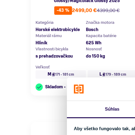
Glossy/Magicblack Glossy 2025
2499,00 €
4399,00 €
-43 %
Kategória
Značka motora
Horské elektrobicykle
Bosch
Materiál rámu
Kapacita batérie
Hliník
625 Wh
Vlastnosti bicykla
Nosnosť
s prehadzovačkou
do 150 kg
Veľkosť
M
L
171 - 181 cm
179 - 189 cm
Skladom - Ihneď k odberu
Súhlas
Aby všetko fungovalo tak, a