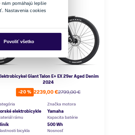
é nám pomáhajú lepšie
ť. Nastavenia cookies
Povoliť všetko
lektrobicykel Giant Talon E+ EX 29er Aged Denim
2024
2239,00 €
2799,00 €
-20 %
ategória
Značka motora
orské elektrobicykle
Yamaha
ateriál rámu
Kapacita batérie
liník
500 Wh
lastnosti bicykla
Nosnosť