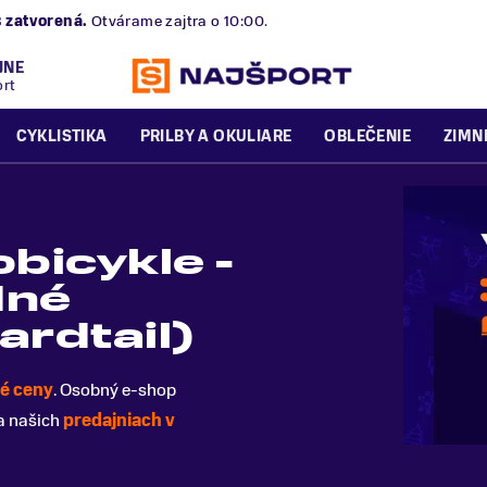
B
zatvorená.
Otvárame zajtra o 10:00.
JNE
ort
CYKLISTIKA
PRILBY A OKULIARE
OBLEČENIE
ZIMN
bicykle -
dné
ardtail)
é ceny
. Osobný e-shop
a našich
predajniach v