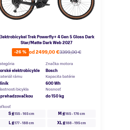
Elektrobicykel Trek Powerfly+ 4 Gen 5 Gloss Dark
Star/Matte Dark Web 2027
od 2499,00 €
3399,00 €
-26 %
ategória
Značka motora
orské elektrobicykle
Bosch
ateriál rámu
Kapacita batérie
liník
600 Wh
lastnosti bicykla
Nosnosť
 prehadzovačkou
do 150 kg
eľkosť
S
M
155 - 165 cm
165 - 176 cm
L
XL
177 - 188 cm
188 - 195 cm