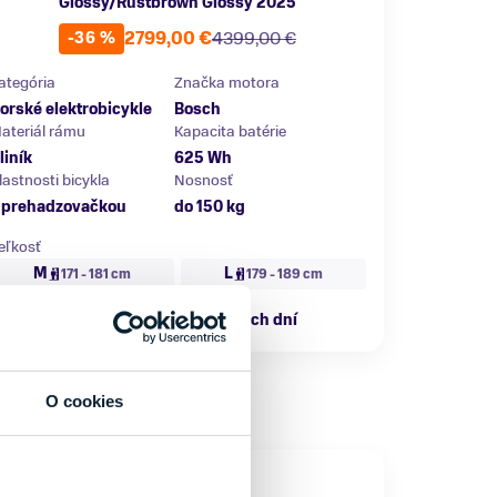
Glossy/Rustbrown Glossy 2025
2799,00 €
4399,00 €
-36 %
ategória
Značka motora
orské elektrobicykle
Bosch
ateriál rámu
Kapacita batérie
liník
625 Wh
lastnosti bicykla
Nosnosť
 prehadzovačkou
do 150 kg
eľkosť
M
L
171 - 181 cm
179 - 189 cm
Externý sklad: 2 až 5 pracovných dní
O cookies