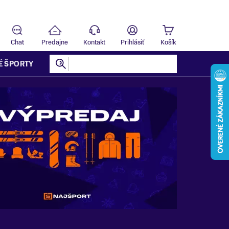
Predajňa
T
Chat
Predajne
Kontakt
Prihlásiť
Košík
É ŠPORTY