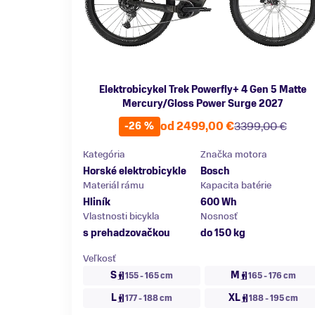
Elektrobicykel Trek Powerfly+ 4 Gen 5 Matte
Mercury/Gloss Power Surge 2027
od 2499,00 €
3399,00 €
-26 %
Kategória
Značka motora
Horské elektrobicykle
Bosch
Materiál rámu
Kapacita batérie
Hliník
600 Wh
Vlastnosti bicykla
Nosnosť
s prehadzovačkou
do 150 kg
Veľkosť
S
M
155 - 165 cm
165 - 176 cm
L
XL
177 - 188 cm
188 - 195 cm