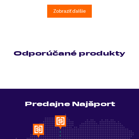
všetky moje otázky odpovedal bez zaváhania.
Ešte raz ďakujem.
Zobraziť ďalšie
Odporúčané produkty
Predajne Najšport