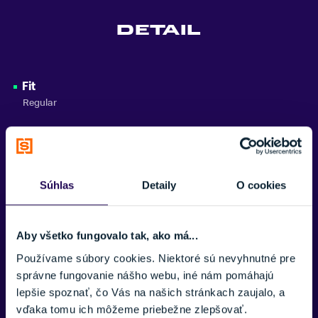
UYN
DETAIL
Zobraziť menej
Fit
Regular
Materiál
42% Modal, 20% Lyocell, 16% Polyamid, 16% Polyester, 4%
Kapok, 1% Elastan, 1% Polypropylen
Súhlas
Detaily
O cookies
Aby všetko fungovalo tak, ako má...
Potrebujete viac informácii? Sme tu
Používame súbory cookies. Niektoré sú nevyhnutné pre
pre vás.
správne fungovanie nášho webu, iné nám pomáhajú
lepšie spoznať, čo Vás na našich stránkach zaujalo, a
VAŠE MENO:
vďaka tomu ich môžeme priebežne zlepšovať.