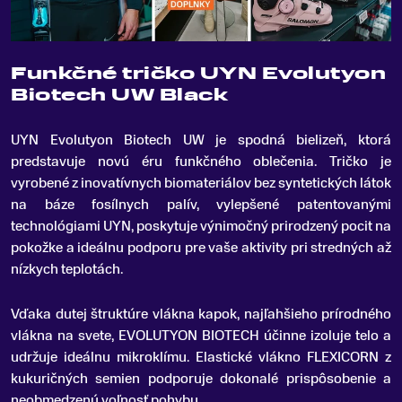
Funkčné tričko UYN Evolutyon
Biotech UW Black
UYN Evolutyon Biotech UW je spodná bielizeň, ktorá
predstavuje novú éru funkčného oblečenia
.
Tričko je
vyrobené z inovatívnych biomateriálov bez syntetických látok
na báze fosílnych palív, vylepšené patentovanými
technológiami UYN, poskytuje výnimočný prirodzený pocit na
pokožke a ideálnu podporu pre vaše aktivity pri stredných až
nízkych teplotách.
Vďaka dutej štruktúre vlákna kapok, najľahšieho prírodného
vlákna na svete, EVOLUTYON BIOTECH účinne izoluje telo a
udržuje ideálnu mikroklímu. Elastické vlákno FLEXICORN z
kukuričných semien podporuje dokonalé prispôsobenie a
neobmedzenú voľnosť pohybu.