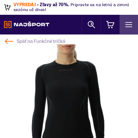
VÝPREDAJ
- Zľavy až 70%
.
Pripravte sa na letnú a zimnú
sezónu už dnes!
Späť na
Funkčné tričká