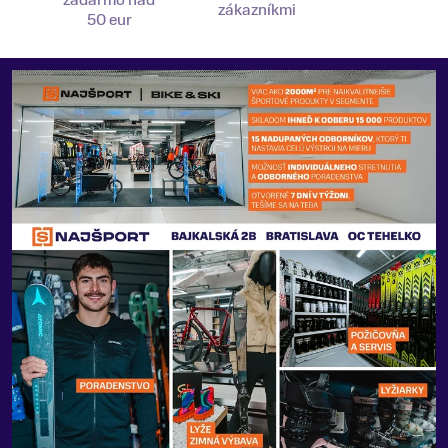
zadarmo nad
zákazníkmi
50 eur