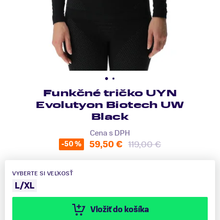
Funkčné tričko UYN
Evolutyon Biotech UW
Black
Cena s DPH
59,50 €
119,00 €
-50 %
VYBERTE SI VEĽKOSŤ
L/XL
Vložiť do košíka