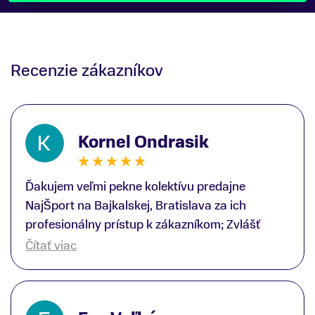
Recenzie zákazníkov
Kornel Ondrasik
Ďakujem veľmi pekne kolektívu predajne
NajŠport na Bajkalskej, Bratislava za ich
profesionálny prístup k zákazníkom; Zvlášť
ďakujem špecialistovi Martinovi Gunišovi za
Čítať viac
jeho odbornú pomoc pri kúpe nových lyží a
lyžiarskej obuvi, ako aj prilby.. všetko značka
Atomic; Pán Martin Guniš mi svojou