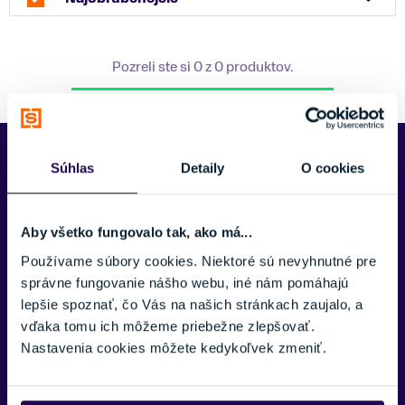
Pozreli ste si 0 z 0 produktov.
Predajne Najšport
Súhlas
Detaily
O cookies
Aby všetko fungovalo tak, ako má...
Používame súbory cookies. Niektoré sú nevyhnutné pre
správne fungovanie nášho webu, iné nám pomáhajú
lepšie spoznať, čo Vás na našich stránkach zaujalo, a
vďaka tomu ich môžeme priebežne zlepšovať.
Nastavenia cookies môžete kedykoľvek zmeniť.
Kubínska hoľa