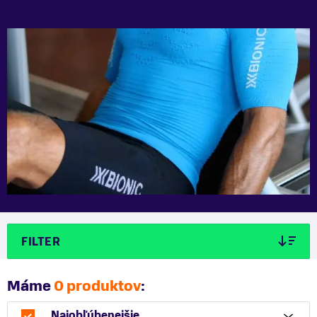
FILTER
Máme
0 produktov
:
Najobľúbenejšie