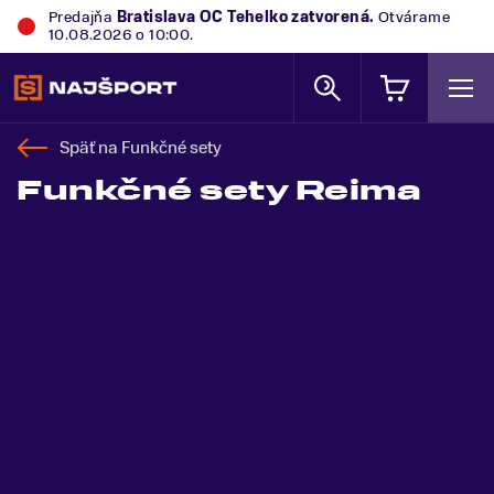
Predajňa
Bratislava OC Tehelko
zatvorená.
Otvárame
10.08.2026 o 10:00.
Späť na
Funkčné sety
Funkčné sety Reima