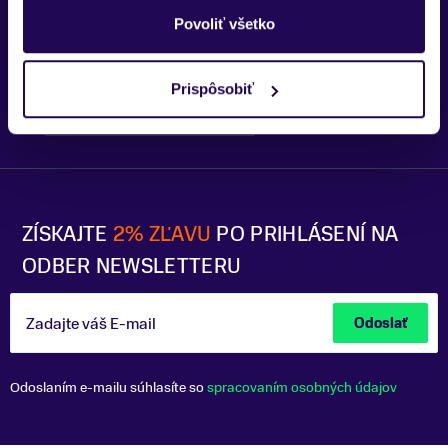
Trenčín
Povoliť všetko
Prispôsobiť
Bratislava - OC Tehelko
Trek Flagship Store Bratislava
ZÍSKAJTE
2% ZĽAVU
PO PRIHLÁSENÍ NA
ODBER NEWSLETTERU
Zadajte váš E-mail
Odoslať
Odoslaním e-mailu súhlasíte so
spracovaním osobných údajov