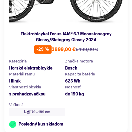
Elektrobicykel Focus JAM² 6.7 Moonstonegrey
Glossy/Slategrey Glossy 2024
3899,00 €
5499,00 €
-29 %
Kategória
Značka motora
Horské elektrobicykle
Bosch
Materiál rámu
Kapacita batérie
Hliník
625 Wh
Vlastnosti bicykla
Nosnosť
s prehadzovačkou
do 150 kg
Veľkosť
L
179 - 189 cm
Posledný kus skladom