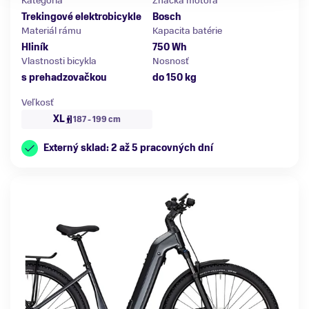
Kategória
Značka motora
Trekingové elektrobicykle
Bosch
Materiál rámu
Kapacita batérie
Hliník
750 Wh
Vlastnosti bicykla
Nosnosť
s prehadzovačkou
do 150 kg
Veľkosť
XL
187 - 199 cm
Externý sklad: 2 až 5 pracovných dní