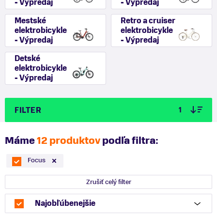
- Výpredaj
- Výpredaj
Mestské
Retro a cruiser
elektrobicykle
elektrobicykle
- Výpredaj
- Výpredaj
Detské
elektrobicykle
- Výpredaj
FILTER
1
Máme
12 produktov
podľa filtra:
Focus
Zrušiť celý filter
Najobľúbenejšie