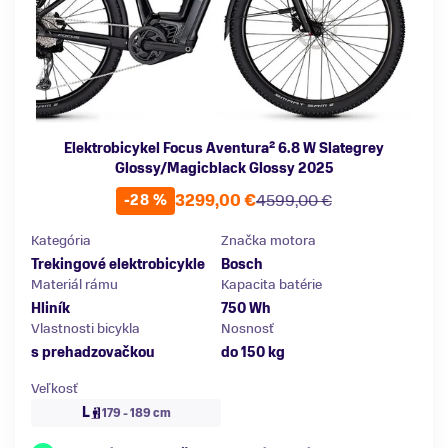
Elektrobicykel Focus Aventura² 6.8 W Slategrey
Glossy/Magicblack Glossy 2025
3299,00 €
4599,00 €
-28 %
Kategória
Značka motora
Trekingové elektrobicykle
Bosch
Materiál rámu
Kapacita batérie
Hliník
750 Wh
Vlastnosti bicykla
Nosnosť
s prehadzovačkou
do 150 kg
Veľkosť
L
179 - 189 cm