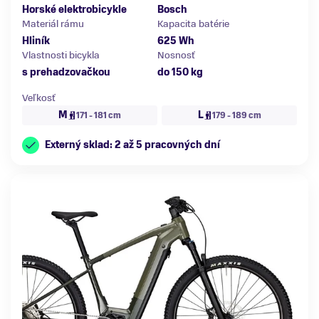
Horské elektrobicykle
Bosch
Materiál rámu
Kapacita batérie
Hliník
625 Wh
Vlastnosti bicykla
Nosnosť
s prehadzovačkou
do 150 kg
Veľkosť
M
L
171 - 181 cm
179 - 189 cm
Externý sklad: 2 až 5 pracovných dní