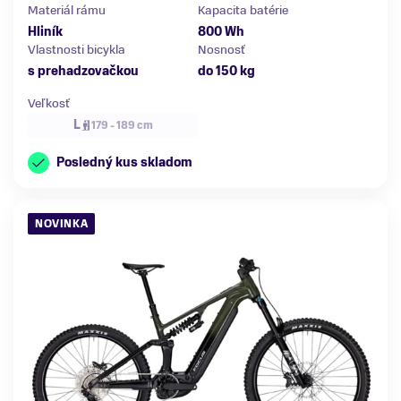
Materiál rámu
Kapacita batérie
Hliník
800 Wh
Vlastnosti bicykla
Nosnosť
s prehadzovačkou
do 150 kg
Veľkosť
L
179 - 189 cm
Posledný kus skladom
NOVINKA