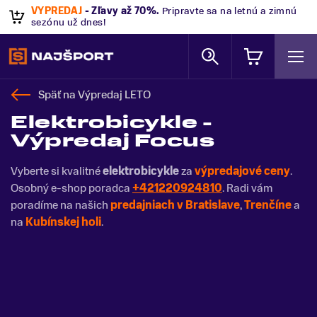
VÝPREDAJ
- Zľavy až 70%
.
Pripravte sa na letnú a zimnú
sezónu už dnes!
Späť na
Výpredaj LETO
Elektrobicykle -
Výpredaj Focus
Vyberte si kvalitné
elektrobicykle
za
výpredajové ceny
.
Osobný e-shop poradca
+421220924810
. Radi vám
poradíme na našich
predajniach v Bratislave
,
Trenčíne
a
na
Kubínskej holi
.