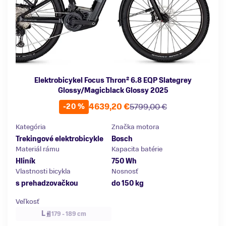
Elektrobicykel Focus Thron² 6.8 EQP Slategrey
Glossy/Magicblack Glossy 2025
4639,20 €
5799,00 €
-20 %
Kategória
Značka motora
Trekingové elektrobicykle
Bosch
Materiál rámu
Kapacita batérie
Hliník
750 Wh
Vlastnosti bicykla
Nosnosť
s prehadzovačkou
do 150 kg
Veľkosť
L
179 - 189 cm