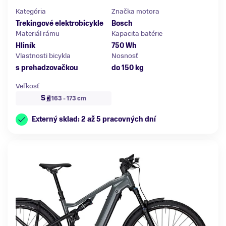
Kategória
Značka motora
Trekingové elektrobicykle
Bosch
Materiál rámu
Kapacita batérie
Hliník
750 Wh
Vlastnosti bicykla
Nosnosť
s prehadzovačkou
do 150 kg
Veľkosť
S
163 - 173 cm
Externý sklad: 2 až 5 pracovných dní