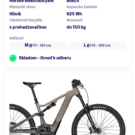
Horské elektrobicykle
Bosch
Materiál rámu
Kapacita batérie
Hliník
625 Wh
Vlastnosti bicykla
Nosnosť
s prehadzovačkou
do 150 kg
Veľkosť
M
L
171 - 181 cm
179 - 189 cm
Skladom - Ihneď k odberu