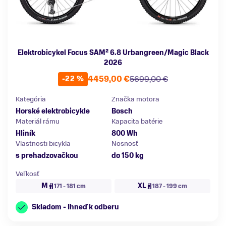
Elektrobicykel Focus SAM² 6.8 Urbangreen/Magic Black
2026
4459,00 €
5699,00 €
-22 %
Kategória
Značka motora
Horské elektrobicykle
Bosch
Materiál rámu
Kapacita batérie
Hliník
800 Wh
Vlastnosti bicykla
Nosnosť
s prehadzovačkou
do 150 kg
Veľkosť
M
XL
171 - 181 cm
187 - 199 cm
Skladom - Ihneď k odberu