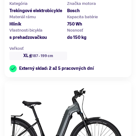
Kategória
Značka motora
Trekingové elektrobicykle
Bosch
Materiál rámu
Kapacita batérie
Hliník
750 Wh
Vlastnosti bicykla
Nosnosť
s prehadzovačkou
do 150 kg
Veľkosť
XL
187 - 199 cm
Externý sklad: 2 až 5 pracovných dní