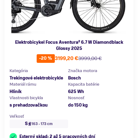
Elektrobicykel Focus Aventura² 6.7 W Diamondblack
Glossy 2025
3199,20 €
3999,00 €
-20 %
Kategória
Značka motora
Trekingové elektrobicykle
Bosch
Materiál rámu
Kapacita batérie
Hliník
625 Wh
Vlastnosti bicykla
Nosnosť
s prehadzovačkou
do 150 kg
Veľkosť
S
163 - 173 cm
Externý sklad: 2 až 5 pracovných dní