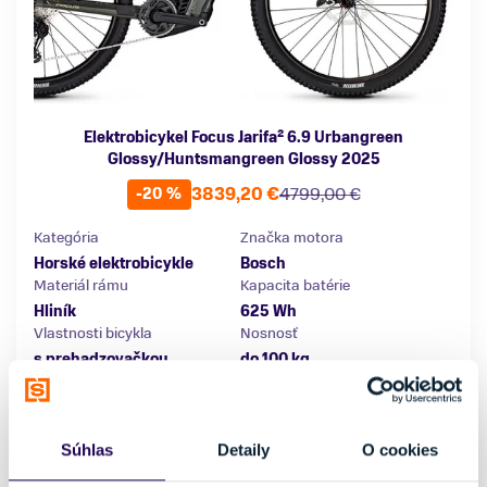
Elektrobicykel Focus Jarifa² 6.9 Urbangreen
Glossy/Huntsmangreen Glossy 2025
3839,20 €
4799,00 €
-20 %
Kategória
Značka motora
Horské elektrobicykle
Bosch
Materiál rámu
Kapacita batérie
Hliník
625 Wh
Vlastnosti bicykla
Nosnosť
s prehadzovačkou
do 100 kg
Veľkosť
L
179 - 189 cm
Súhlas
Detaily
O cookies
Externý sklad: 2 až 5 pracovných dní