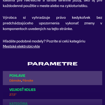
Ideálna pre rekreačné a ľahšie terénne jazdy, ako aj pre
každodenné použitie v meste alebo na cykloturistiku.
Výrobca si vyhradzuje právo kedykoľvek bez
predchádzajúceho upozornenia vykonať zmeny v
komponentoch uvedených na tejto stránke.
Hľadáte podobné modely? Pozrite si celú kategóriu
Mestské elektrobicykle
PARAMETRE
POHLAVIE
Dámske
,
Pánske
VEĽKOSŤ KOLIES
27,5"
KATEGÓRIA