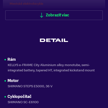
Mestské elektrobicykle
ODPRUŽENIE
Zobraziť viac
Predné odpruženie (Hardtail)
FARBA
Šedá
DETAIL
MATERIÁL RÁMU
Hliník
ODNÍMATEĽNÁ BATÉRIA
Rám
Áno
KELLYS e-FRAME City Aluminium alloy monotube, semi-
integrated battery, tapered HT, integrated kickstand mount
DOJAZD
110 Km
Motor
KAPACITA BATÉRIE
SHIMANO STEPS E5000, 36 V
504 Wh
Cyklopočítač
ZNAČKA MOTORA
SHIMANO SC-E6100
Shimano