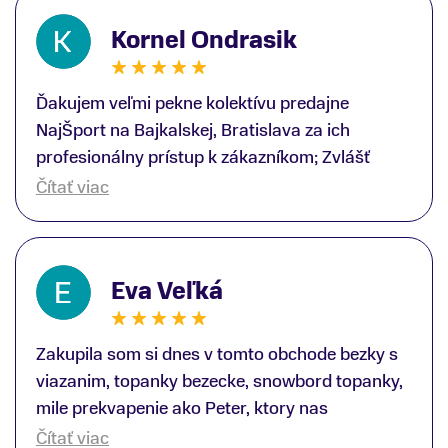
Kornel Ondrasik
Ďakujem veľmi pekne kolektívu predajne
NajŠport na Bajkalskej, Bratislava za ich
profesionálny prístup k zákazníkom; Zvlášť
ďakujem špecialistovi Martinovi Gunišovi za
Čítať viac
jeho odbornú pomoc pri kúpe nových lyží a
lyžiarskej obuvi, ako aj prilby.. všetko značka
Atomic; Pán Martin Guniš mi svojou
Eva Veľká
odbornosťou otvoril nové obzory a dozvedel
som sa, vďaka jeho profesionálnemu prístupu k
zákazníkovi, up-to-date informácie o nových
Zakupila som si dnes v tomto obchode bezky s
trendoch v lyžiarských technológiách; Z
viazanim, topanky bezecke, snowbord topanky,
predajne NajŠport som odchádzal s nakúpom
mile prekvapenie ako Peter, ktory nas
nového lyžiarského vybavenia nielen ako veľmi
obsluhoval mal prehlad, poradil nam super. Za
Čítať viac