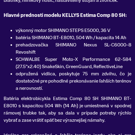
blatníky, hliníkový nosič, nastaviteľný stojan a zvonček.
Hlavné prednosti modelu KELLYS Estima Comp 80 SH:
výkonný motor SHIMANO STEPS E5000, 36 V
batéria SHIMANO BT-E8010, 504 Wh / kapacita 14 Ah
prehadzovačka SHIMANO Nexus SL-C6000-8
Revoshift
SCHWALBE Super Moto-X Performance 62-584
(27.5"x2.40) SnakeSkin, GreenGuard, ReflectiveLine
odpružená vidlica, poskytuje 75 mm zdvihu, čo je
dostatočné pre pohodlné prekonávanie ľahších terénov
a nerovností.
Batéria elektrobicykla Estima Comp 80 SH SHIMANO BT-
E8010 s kapacitou 504 Wh (14 Ah) je umiestnená v spodnej
rámovej trubke tak, aby sa dala v prípade potreby rýchlo
vybrať a zase vrátiť späť bez výraznejšej námahy.