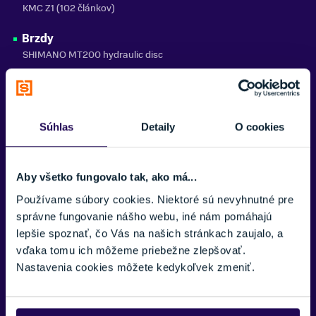
KMC Z1 (102 článkov)
Brzdy
SHIMANO MT200 hydraulic disc
Brzdové páky
SHIMANO BL-MT200
Súhlas
Detaily
O cookies
Brzdové kotúče
predný 160 mm / zadný 160 mm
Náboje
Aby všetko fungovalo tak, ako má...
SHIMANO MT400-B / SHIMANO Nexus C6001-8D Disc Center
Používame súbory cookies. Niektoré sú nevyhnutné pre
Lock (32 dier)
správne fungovanie nášho webu, iné nám pomáhajú
lepšie spoznať, čo Vás na našich stránkach zaujalo, a
Ráfiky
vďaka tomu ich môžeme priebežne zlepšovať.
KLS Valor 3 Disc 584x30 (32 dier)
Nastavenia cookies môžete kedykoľvek zmeniť.
Výplet
stainless steel black