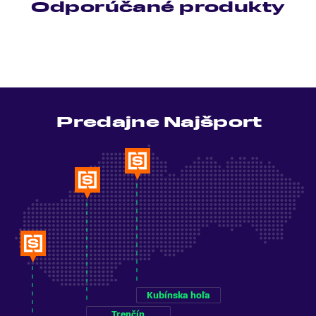
Odporúčané produkty
Predajne Najšport
Kubínska hoľa
Trenčín