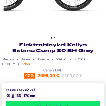
Elektrobicykel Kellys
Estima Comp 80 SH Grey
Mestský
Unisex
Hliníkový
504 Wh
do 150 kg
110 Km
Kellys
Cena s DPH
2099,00 €
2399,00 €
-13 %
VYBERTE SI VEĽKOSŤ
S
155 - 170 cm