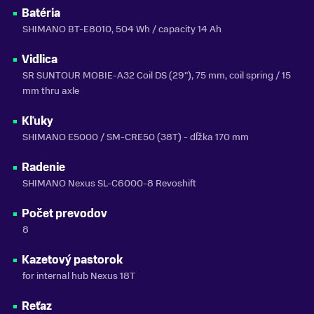
Batéria
NOSNOSŤ
SHIMANO BT-E8010, 504 Wh / capacity 14 Ah
do 150 kg
Vidlica
SEZÓNA
SR SUNTOUR MOBIE-A32 Coil DS (29"), 75 mm, coil spring / 15
2023
mm thru axle
ZNAČKA
Kellys
Kľuky
SHIMANO E5000 / SM-CRE50 (38T) - dĺžka 170 mm
Zobraziť menej
Radenie
SHIMANO Nexus SL-C6000-8 Revoshift
Počet prevodov
8
Kazetový pastorok
for internal hub Nexus 18T
Reťaz