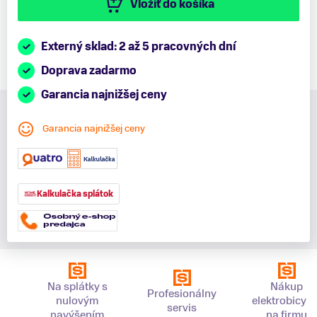
Vložiť do košíka
Externý sklad: 2 až 5 pracovných dní
Doprava zadarmo
Garancia najnižšej ceny
Garancia najnižšej ceny
Kalkulačka splátok
Na splátky s
Nákup
Profesionálny
nulovým
elektrobicykl
servis
navýšením
na firmu