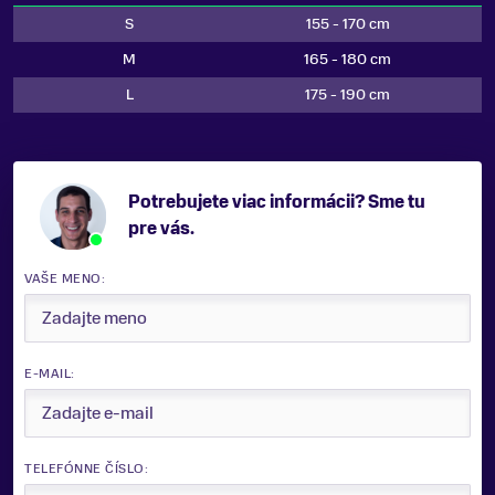
S
155 - 170 cm
M
165 - 180 cm
L
175 - 190 cm
Potrebujete viac informácii? Sme tu
pre vás.
VAŠE MENO:
E-MAIL:
TELEFÓNNE ČÍSLO: