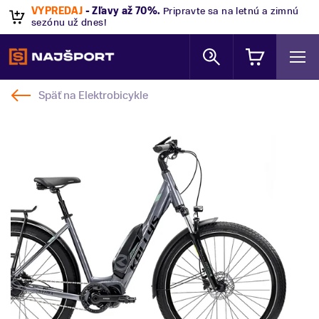
VÝPREDAJ
- Zľavy až 70%
.
Pripravte sa na letnú a zimnú
sezónu už dnes!
Späť na
Elektrobicykle