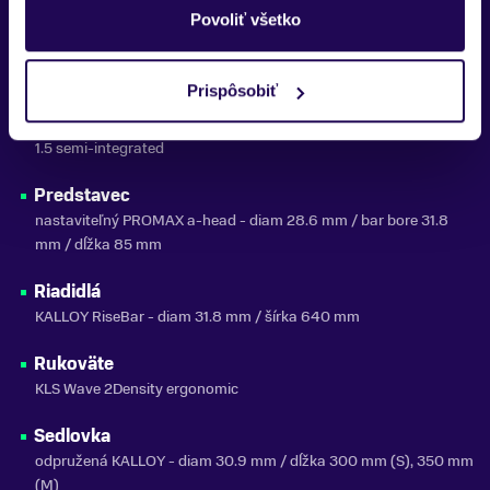
Povoliť všetko
Plášte
SCHWALBE Super Moto-X Performance 62-584 (27.5"x2.40)
SnakeSkin, GreenGuard, ReflectiveLine
Prispôsobiť
Hlav.zloženie
1.5 semi-integrated
Predstavec
nastaviteľný PROMAX a-head - diam 28.6 mm / bar bore 31.8
mm / dĺžka 85 mm
Riadidlá
KALLOY RiseBar - diam 31.8 mm / šírka 640 mm
Rukoväte
KLS Wave 2Density ergonomic
Sedlovka
odpružená KALLOY - diam 30.9 mm / dĺžka 300 mm (S), 350 mm
(M)