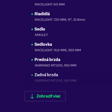
RACELIGHT 60 MM
Riadidlá
RACELIGHT 720 MM, 9°, 31.8mm
Sedlo
AMULET
Sedlovka
RACELIGHT 31,6 MM, 350 MM
Predná brzda
SHIMANO MT200, 180 MM
Zadná brzda
SHIMANO MT200, 160 MM
Brzdové páčky
SHIMANO MT200
Zobraziť viac
Ráfiky
ALLOY DOUBLE WALL 29, 32H