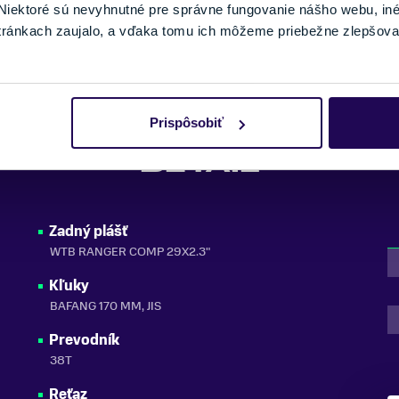
iektoré sú nevyhnutné pre správne fungovanie nášho webu, in
KAPACITA BATÉRIE
tránkach zaujalo, a vďaka tomu ich môžeme priebežne zlepšova
SEZÓNA
Prispôsobiť
DETAIL
Zadný plášť
WTB RANGER COMP 29X2.3"
Kľuky
BAFANG 170 MM, JIS
Prevodník
38T
Reťaz