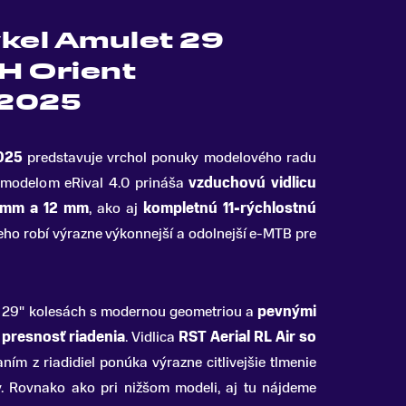
kel Amulet 29
SH Orient
 2025
025
predstavuje vrchol ponuky modelového radu
m modelom eRival 4.0 prináša
vzduchovú vidlicu
 mm a 12 mm
, ako aj
kompletnú 11-rýchlostnú
neho robí výrazne výkonnejší a odolnejší e-MTB pre
a 29" kolesách s modernou geometriou a
pevnými
 presnosť riadenia
. Vidlica
RST Aerial RL Air so
ím z riadidiel ponúka výrazne citlivejšie tlmenie
y. Rovnako ako pri nižšom modeli, aj tu nájdeme