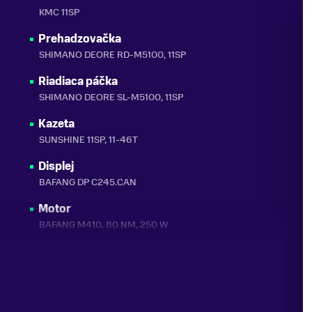
KMC 11SP
Prehadzovačka
SHIMANO DEORE RD-M5100, 11SP
Riadiaca páčka
SHIMANO DEORE SL-M5100, 11SP
Kazeta
SUNSHINE 11SP, 11-46T
Displej
BAFANG DP C245.CAN
Motor
BAFANG M410, 80 NM, 250 W
Batéria
IPS 20AH (SAMSUNG CELLS) 20 AH / 720 WH
Pedály
WELLGO, LU-313