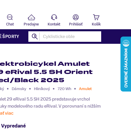
Predajňa
B
Chat
Predajne
Kontakt
Prihlásiť
Košík
É ŠPORTY
lektrobicykel Amulet
9 eRival 5.5 SH Orient
ed/Black 2025
ký
Dámsky
Hliníkový
720 Wh
Amulet
et 29 eRival 5.5 SH 2025 predstavuje vrchol
uky modelového radu eRival. V porovnaní s nižším
tať viac
Vypredané