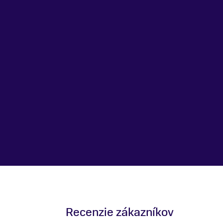
Drôty
STEEL
Predný náboj
RACELIGHT 32H, 15 MM
Zadný náboj
RACELIGHT 32H, 12 MM
Predný plášť
WTB RANGER COMP 29X2.3"
Recenzie zákazníkov