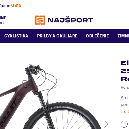
nú a zimnú sezónu už dnes!
JNE
ort
CYKLISTIKA
PRILBY A OKULIARE
OBLEČENIE
ZIMN
E
2
R
Hors
Amul
pon
...
či