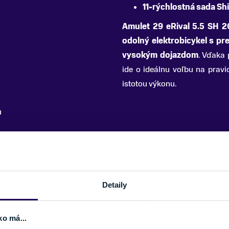
11-rýchlostná sada S
Amulet 29 eRival 5.5 SH 
odolný elektrobicykel s pr
vysokým dojazdom
. Vďaka
ide o ideálnu voľbu na pravi
istotou výkonu.
u
PARAMETRE
Detaily
VEĽKOSŤ KOLIES
cykle
ODPRUŽENIE
ko má...
MATERIÁL RÁMU