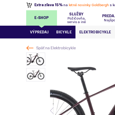
VÝPREDAJ
- Zľavy až 70%
.
Pripravte sa na let
SLUŽBY
PREDA
E-SHOP
Požičovňa,
Najšp
servis a iné
VÝPREDAJ
BICYKLE
ELEKTROBICYKLE
Späť na
Elektrobicykle