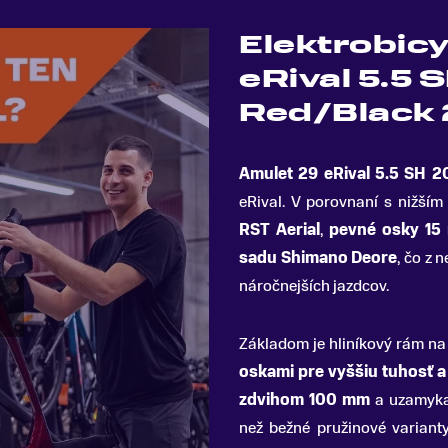
Elektrobicy
eRival 5.5 
Red/Black
Amulet 29 eRival 5
.
5 SH 2
eRival. V porovnaní s nižší
RST Aerial
,
pevné osky 15
sadu Shimano Deore
, čo z 
náročnejších jazdcov.
Základom je hliníkový rám n
oskami pre vyššiu tuhosť a
zdvihom 100 mm
a uzamykan
než bežné pružinové variant