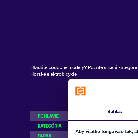
Hľadáte podobné modely? Pozrite si celú kategóri
Horské elektrobicykle
Súhlas
POHLAVIE
Dámske
KATEGÓRIA
Horské elektrobi
Aby všetko fungovalo tak, a
FARBA
Bordová