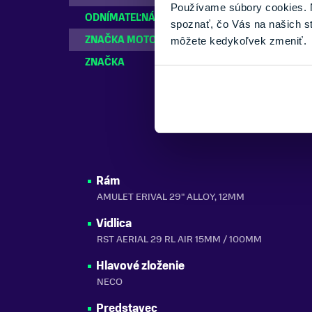
Používame súbory cookies. N
ODNÍMATEĽNÁ BATÉRIA
Áno
spoznať, čo Vás na našich s
ZNAČKA MOTORA
Bafang
môžete kedykoľvek zmeniť.
ZNAČKA
Amulet
Rám
AMULET ERIVAL 29" ALLOY, 12MM
Vidlica
RST AERIAL 29 RL AIR 15MM / 100MM
Hlavové zloženie
NECO
Predstavec