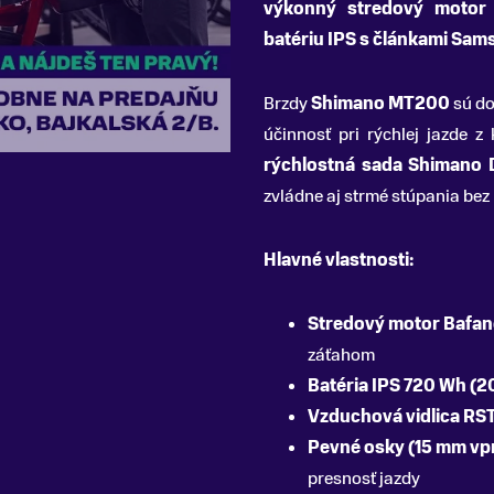
výkonný stredový motor
batériu IPS s článkami Sa
Brzdy
Shimano MT200
sú do
účinnosť pri rýchlej jazde 
rýchlostná sada Shimano 
zvládne aj strmé stúpania bez
Hlavné vlastnosti:
Stredový motor Bafan
záťahom
Batéria IPS 720 Wh (2
Vzduchová vidlica RST
Pevné osky (15 mm vp
presnosť jazdy