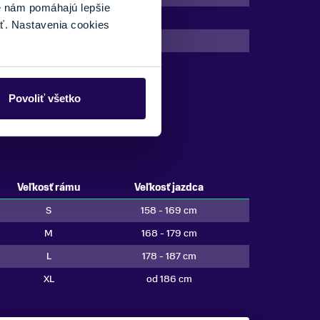
é nám pomáhajú lepšie
720 Wh
ť. Nastavenia cookies
2025
Povoliť všetko
Veľkosť rámu
Veľkosť jazdca
S
158 - 169 cm
M
168 - 179 cm
L
178 - 187 cm
XL
od 186 cm