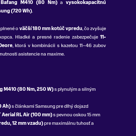
 Bafang M410 (80 Nm)
a
vysokokapacitnú
msung (720 Wh)
.
plnené o
väčší 180 mm kotúč vpredu
, čo zvyšuje
z kopca. Hladké a presné radenie zabezpečuje
11-
Deore
, ktorá v kombinácii s kazetou 11–46 zubov
 nutnosti asistencie na maxime.
g M410 (80 Nm, 250 W)
s plynulým a silným
0 Ah)
s článkami Samsung pre dlhý dojazd
 Aerial RL Air (100 mm)
s pevnou oskou 15 mm
redu, 12 mm vzadu)
pre maximálnu tuhosť a