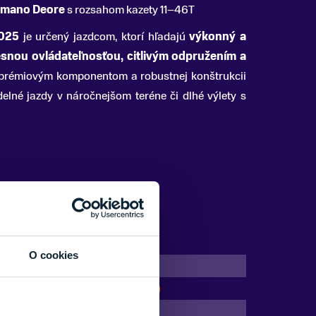
himano Deore
s rozsahom kazety 11–46T
2025
je určený jazdcom, ktorí hľadajú
výkonný a
esnou ovládateľnosťou, citlivým odpružením a
 prémiovým komponentom a robustnej konštrukcii
delné jazdy v náročnejšom teréne či dlhé výlety s
O cookies
29"
Predné odpruženie (Hardtail)
Hliník