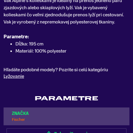
Vak Alpine s kolieskami je ideálny na prenos jedného páru
zjazdových alebo skiaplových lyží
.
Vak je vybavený
kolieskami čo veľmi zjednodušuje prenos lyží pri cestovaní.
Vak je vyrobený z nepremokavej polyesterovej tkaniny.
Parametre:
Dĺžka: 195 cm
Materiál: 100% polyester
Hľadáte podobné modely? Pozrite si celú kategóriu
Lyžovanie
PARAMETRE
ZNAČKA
Fischer