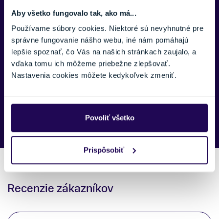
Aby všetko fungovalo tak, ako má...
Používame súbory cookies. Niektoré sú nevyhnutné pre
SPRÁVA:
správne fungovanie nášho webu, iné nám pomáhajú
lepšie spoznať, čo Vás na našich stránkach zaujalo, a
vďaka tomu ich môžeme priebežne zlepšovať.
Nastavenia cookies môžete kedykoľvek zmeniť.
Náš špecialista vám, čo najskôr zavolá ohľadom tohto
produktu.
Povoliť všetko
Prispôsobiť
Recenzie zákazníkov