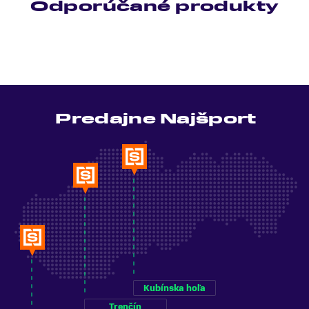
Odporúčané produkty
Predajne Najšport
Kubínska hoľa
Trenčín