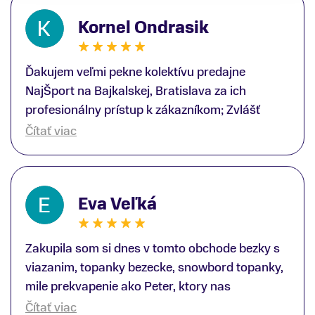
Kornel Ondrasik
Ďakujem veľmi pekne kolektívu predajne
NajŠport na Bajkalskej, Bratislava za ich
profesionálny prístup k zákazníkom; Zvlášť
ďakujem špecialistovi Martinovi Gunišovi za
Čítať viac
jeho odbornú pomoc pri kúpe nových lyží a
lyžiarskej obuvi, ako aj prilby.. všetko značka
Atomic; Pán Martin Guniš mi svojou
Eva Veľká
odbornosťou otvoril nové obzory a dozvedel
som sa, vďaka jeho profesionálnemu prístupu k
zákazníkovi, up-to-date informácie o nových
Zakupila som si dnes v tomto obchode bezky s
trendoch v lyžiarských technológiách; Z
viazanim, topanky bezecke, snowbord topanky,
predajne NajŠport som odchádzal s nakúpom
mile prekvapenie ako Peter, ktory nas
nového lyžiarského vybavenia nielen ako veľmi
obsluhoval mal prehlad, poradil nam super. Za
Čítať viac