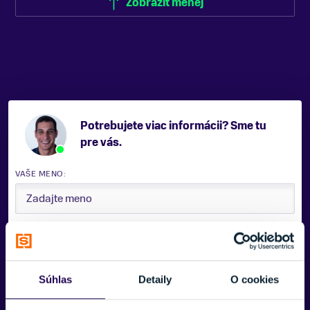
Zobraziť menej
Potrebujete viac informácii? Sme tu
pre vás.
VAŠE MENO:
E-MAIL:
Súhlas
Detaily
O cookies
TELEFÓNNE ČÍSLO: