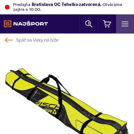
Predajňa
Bratislava OC Tehelko
zatvorená.
Otvárame
zajtra o 10:00.
Späť na
Vaky na lyže