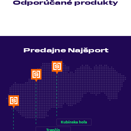
Odporúčané produkty
Predajne Najšport
Kubínska hoľa
Trenčín