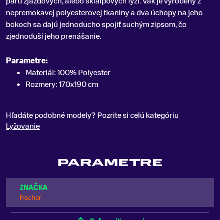
páru zjazdových, alebo skialpových lyží
.
Vak je vyrobený z
nepremokavej polyesterovej tkaniny a dva úchopy na jeho
bokoch sa dajú jednoducho spojiť suchým zipsom, čo
zjednoduší jeho prenášanie.
Parametre:
Materiál: 100% Polyester
Rozmery: 170x190 cm
Hľadáte podobné modely? Pozrite si celú kategóriu
Lyžovanie
PARAMETRE
ZNAČKA
Fischer