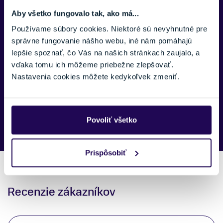
Aby všetko fungovalo tak, ako má...
Používame súbory cookies. Niektoré sú nevyhnutné pre
SPRÁVA:
správne fungovanie nášho webu, iné nám pomáhajú
lepšie spoznať, čo Vás na našich stránkach zaujalo, a
vďaka tomu ich môžeme priebežne zlepšovať.
Nastavenia cookies môžete kedykoľvek zmeniť.
Náš špecialista vám, čo najskôr zavolá ohľadom tohto
produktu.
Povoliť všetko
Prispôsobiť
Recenzie zákazníkov