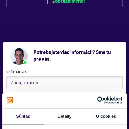
Zobraziť menej
Potrebujete viac informácii? Sme tu
pre vás.
VAŠE MENO:
E-MAIL:
Súhlas
Detaily
O cookies
TELEFÓNNE ČÍSLO: