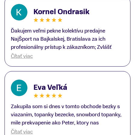
Kornel Ondrasik
Ďakujem veľmi pekne kolektívu predajne
NajŠport na Bajkalskej, Bratislava za ich
profesionálny prístup k zákazníkom; Zvlášť
ďakujem špecialistovi Martinovi Gunišovi za
Čítať viac
jeho odbornú pomoc pri kúpe nových lyží a
lyžiarskej obuvi, ako aj prilby.. všetko značka
Atomic; Pán Martin Guniš mi svojou
Eva Veľká
odbornosťou otvoril nové obzory a dozvedel
som sa, vďaka jeho profesionálnemu prístupu k
zákazníkovi, up-to-date informácie o nových
Zakupila som si dnes v tomto obchode bezky s
trendoch v lyžiarských technológiách; Z
viazanim, topanky bezecke, snowbord topanky,
predajne NajŠport som odchádzal s nakúpom
mile prekvapenie ako Peter, ktory nas
nového lyžiarského vybavenia nielen ako veľmi
obsluhoval mal prehlad, poradil nam super. Za
Čítať viac