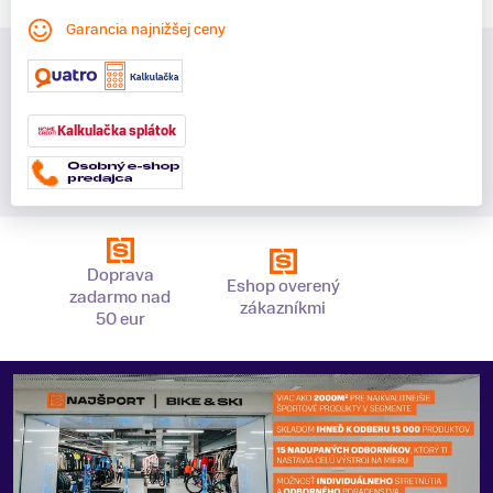
Garancia najnižšej ceny
Kalkulačka splátok
Doprava
Eshop overený
zadarmo nad
zákazníkmi
50 eur