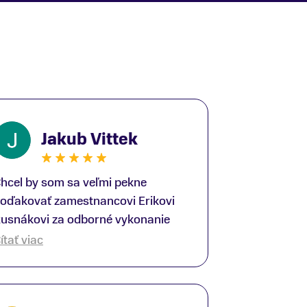
Jakub Vittek
hcel by som sa veľmi pekne
oďakovať zamestnancovi Erikovi
usnákovi za odborné vykonanie
ike-fittingu. Je to super človek na
ítať viac
právnom mieste a veľký odborník.
šetko patrične vysvetlil do detailov
 lajckou rečou. Na všetky moje