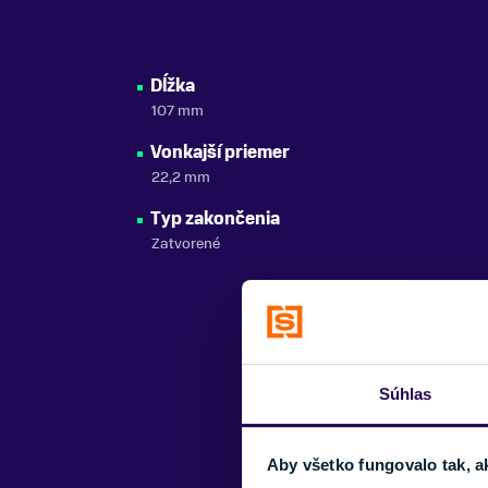
Dĺžka
107 mm
Vonkajší priemer
22,2 mm
Typ zakončenia
Zatvorené
Súhlas
Aby všetko fungovalo tak, a