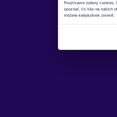
Používame súbory cookies. N
spoznať, čo Vás na našich s
môžete kedykoľvek zmeniť.