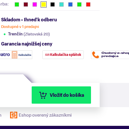
arba:
Skladom - Ihneď k odberu
Dostupné v 1 predajni
Trenčín
(Zlatovská 20)
Garancia najnižšej ceny
Kalkulačka splátok
Vložiť do košíka
n
Eshop overený zákazníkmi