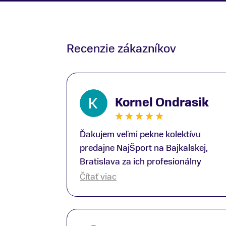
Recenzie zákazníkov
Kornel Ondrasik
Ďakujem veľmi pekne kolektívu
predajne NajŠport na Bajkalskej,
Bratislava za ich profesionálny
prístup k zákazníkom; Zvlášť
Čítať viac
ďakujem špecialistovi Martinovi
Gunišovi za jeho odbornú pomoc pri
kúpe nových lyží a lyžiarskej obuvi,