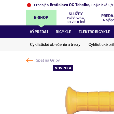
Predajňa
Trek Flagship Store Bratislava
,
Bajk
SLUŽBY
PREDA
E-SHOP
Požičovňa,
Najšp
servis a iné
VÝPREDAJ
BICYKLE
ELEKTROBICYKLE
Cyklistické oblečenie a tretry
Cyklistické pri
Späť na
Gripy
NOVINKA