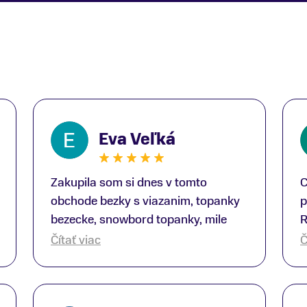
Eva Veľká
Zakupila som si dnes v tomto
C
obchode bezky s viazanim, topanky
p
bezecke, snowbord topanky, mile
R
prekvapenie ako Peter, ktory nas
b
Čítať viac
Č
obsluhoval mal prehlad, poradil nam
s
super. Za mna velmi mila obsluha,
V
dakujeme Eva zo Serede
a