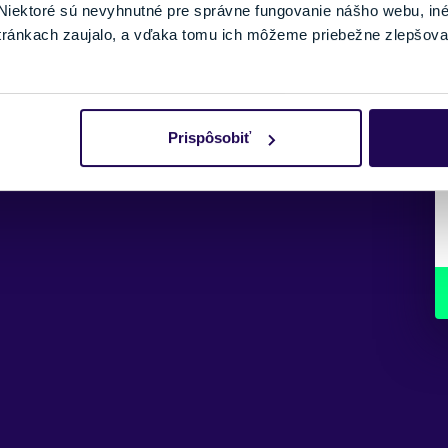
iektoré sú nevyhnutné pre správne fungovanie nášho webu, in
tránkach zaujalo, a vďaka tomu ich môžeme priebežne zlepšova
Prispôsobiť