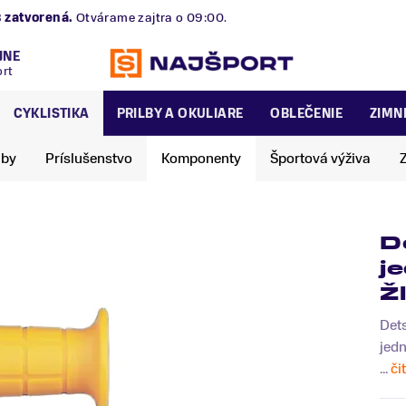
alská 2/B
zatvorená.
Otvárame zajtra o 09:00.
JNE
ort
CYKLISTIKA
PRILBY A OKULIARE
OBLEČENIE
ZIMN
lby
Príslušenstvo
Komponenty
Športová výživa
D
j
Ž
Dets
jed
...
či