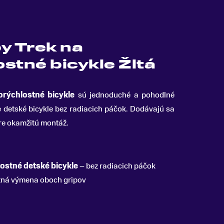
y Trek na
stné bicykle Žltá
orýchlostné bicykle
sú jednoduché a pohodlné
 detské bicykle bez radiacich páčok
.
Dodávajú sa
re okamžitú montáž.
ostné detské bicykle
– bez radiacich páčok
ná výmena oboch gripov