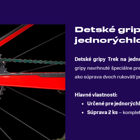
Detské grip
jednorýchlo
Detské gripy Trek na jedn
gripy navrhnuté špeciálne pre
ako súprava dvoch rukovätí p
Hlavné vlastnosti:
Určené pre jednorýchl
Súprava 2 ks
– komplet