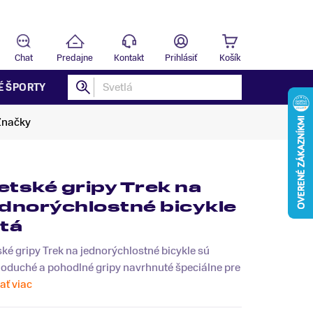
Predajňa
T
Chat
Predajne
Kontakt
Prihlásiť
Košík
É ŠPORTY
Značky
etské gripy Trek na
ednorýchlostné bicykle
ltá
ké gripy Trek na jednorýchlostné bicykle sú
noduché a pohodlné gripy navrhnuté špeciálne pre
tať viac