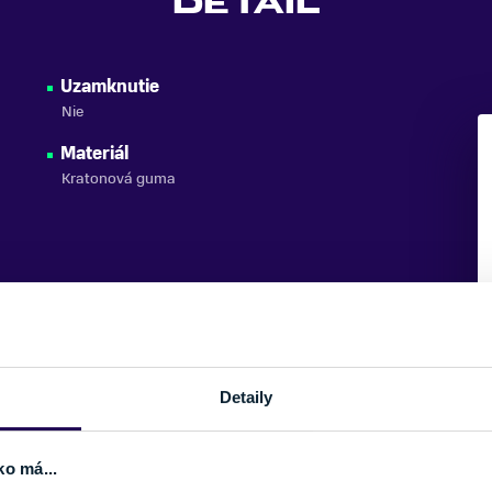
DETAIL
Uzamknutie
Nie
Materiál
Kratonová guma
Detaily
ko má...