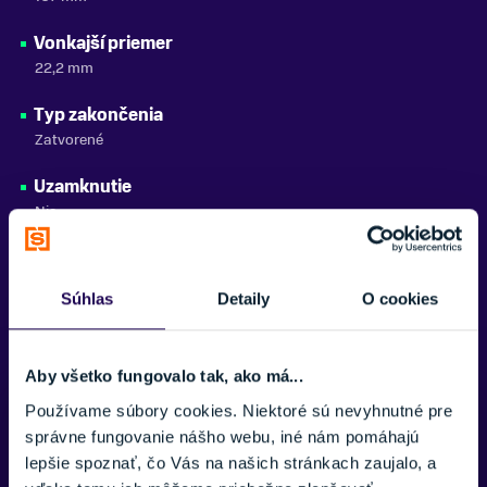
Vonkajší priemer
22,2 mm
Typ zakončenia
Zatvorené
Uzamknutie
Nie
Materiál
Kratonová guma
Súhlas
Detaily
O cookies
Aby všetko fungovalo tak, ako má...
Potrebujete viac informácii? Sme tu
Používame súbory cookies. Niektoré sú nevyhnutné pre
pre vás.
správne fungovanie nášho webu, iné nám pomáhajú
lepšie spoznať, čo Vás na našich stránkach zaujalo, a
Zobraziť viac
VAŠE MENO: