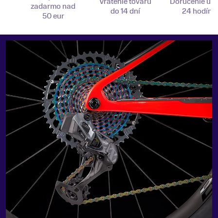
Vrátenie tovaru
Doručenie už 
zadarmo nad
do 14 dní
24 hodín
50 eur