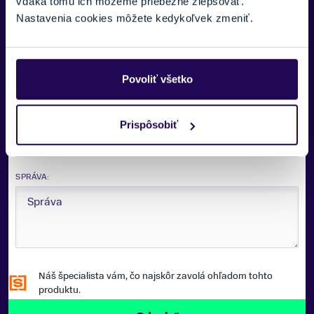
vďaka tomu ich môžeme priebežne zlepšovať.
Nastavenia cookies môžete kedykoľvek zmeniť.
E-MAIL:
Povoliť všetko
TELEFÓNNE ČÍSLO:
Prispôsobiť
SPRÁVA:
Náš špecialista vám, čo najskôr zavolá ohľadom tohto
produktu.