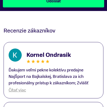
Recenzie zákazníkov
Kornel Ondrasik
Ďakujem veľmi pekne kolektívu predajne
NajŠport na Bajkalskej, Bratislava za ich
profesionálny prístup k zákazníkom; Zvlášť
ďakujem špecialistovi Martinovi Gunišovi za
Čítať viac
jeho odbornú pomoc pri kúpe nových lyží a
lyžiarskej obuvi, ako aj prilby.. všetko značka