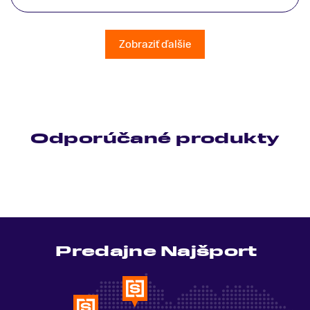
patrične vysvetlil do detailov a lajckou rečou. Na
všetky moje otázky odpovedal bez zaváhania.
Ešte raz ďakujem.
Zobraziť ďalšie
Odporúčané produkty
Predajne Najšport