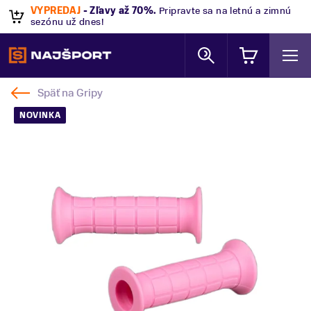
VÝPREDAJ
- Zľavy až 70%
.
Pripravte sa na letnú a zimnú
sezónu už dnes!
Späť na
Gripy
NOVINKA