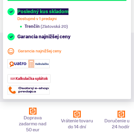
Posledný kus skladom
Dostupné v 1 predajni
Trenčín
(Zlatovská 20)
Garancia najnižšej ceny
Garancia najnižšej ceny
Kalkulačka splátok
Doprava
Vrátenie tovaru
Doručenie už 
zadarmo nad
do 14 dní
24 hodín
50 eur