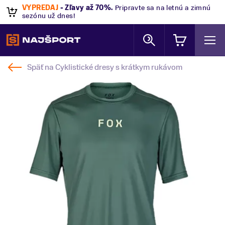
VÝPREDAJ
- Zľavy až 70%
.
Pripravte sa na letnú a zimnú
sezónu už dnes!
Späť na
Cyklistické dresy s krátkym rukávom