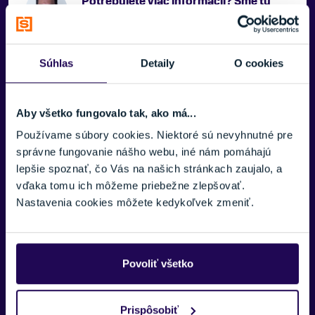
Potrebujete viac informácii? Sme tu
pre vás.
VAŠE MENO:
Súhlas
Detaily
O cookies
E-MAIL:
Aby všetko fungovalo tak, ako má...
Používame súbory cookies. Niektoré sú nevyhnutné pre
správne fungovanie nášho webu, iné nám pomáhajú
lepšie spoznať, čo Vás na našich stránkach zaujalo, a
TELEFÓNNE ČÍSLO:
vďaka tomu ich môžeme priebežne zlepšovať.
Nastavenia cookies môžete kedykoľvek zmeniť.
SPRÁVA:
Povoliť všetko
Prispôsobiť