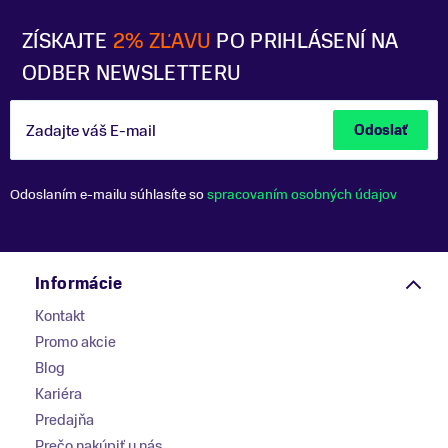
ZÍSKAJTE
2% ZĽAVU
PO PRIHLÁSENÍ NA
ODBER NEWSLETTERU
Zadajte váš E-mail
Odoslať
Odoslaním e-mailu súhlasíte so
spracovaním osobných údajov
Informácie
Kontakt
Promo akcie
Blog
Kariéra
Predajňa
Prečo nakúpiť u nás