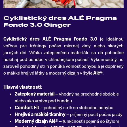
Cyklistický dres ALÉ Pragma
Fondo 3.0 Ginger
Cyklistický dres ALÉ Pragma Fondo 3
.
0
je ideálnou
voľbou pre tréningy počas miernej zimy alebo skorých
jarných dní. Vďaka zateplenému materiálu sa dá pohodlne
nosiť aj pod bundou v chladnejšom počasí. Výkonnostný, no
zároveň pohodlný strih ponúka voľnosť pohybu a je doplnený
o mäkké hrejivé látky a moderný dizajn v štýle
Alé®
.
Hlavné vlastnosti:
Zateplený materiál
– vhodný na prechodné obdobie
alebo ako vrstva pod bundou
Comfort Fit
– pohodlný strih so slobodou pohybu
Hrejivé a mäkké tkaniny
– príjemný pocit počas jazdy
Moderný dizajn Alé®
– funkčnosť spojená so štýlom