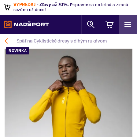
VÝPREDAJ
- Zľavy až 70%
.
Pripravte sa na letnú a zimnú
sezónu už dnes!
Späť na
Cyklistické dresy s dlhým rukávom
NOVINKA