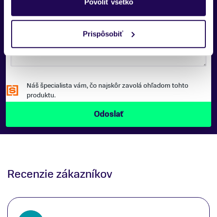
Povoliť všetko
SPRÁVA:
Prispôsobiť
Náš špecialista vám, čo najskôr zavolá ohľadom tohto
produktu.
Recenzie zákazníkov