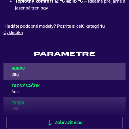
Teplotný komfort 12 °C až 18 °C
– ideálne pre jarné a
jesenné tréningy
Hľadáte podobné modely? Pozrite si celú kategóriu
Cyklistika
PARAMETRE
RUKÁV
Dlhý
ZADNÝ VAČOK
Áno
FARBA
Žltá
POHLAVIE
Zobraziť viac
Pánske