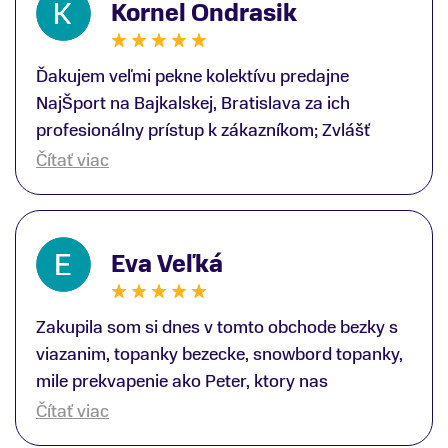
Kornel Ondrasik
Ďakujem veľmi pekne kolektívu predajne
NajŠport na Bajkalskej, Bratislava za ich
profesionálny prístup k zákazníkom; Zvlášť
ďakujem špecialistovi Martinovi Gunišovi za
Čítať viac
jeho odbornú pomoc pri kúpe nových lyží a
lyžiarskej obuvi, ako aj prilby.. všetko značka
Atomic; Pán Martin Guniš mi svojou
Eva Veľká
odbornosťou otvoril nové obzory a dozvedel
som sa, vďaka jeho profesionálnemu prístupu k
zákazníkovi, up-to-date informácie o nových
Zakupila som si dnes v tomto obchode bezky s
trendoch v lyžiarských technológiách; Z
viazanim, topanky bezecke, snowbord topanky,
predajne NajŠport som odchádzal s nakúpom
mile prekvapenie ako Peter, ktory nas
nového lyžiarského vybavenia nielen ako veľmi
obsluhoval mal prehlad, poradil nam super. Za
Čítať viac
spokojný zákazník, ale aj s rešpektom, že
mna velmi mila obsluha, dakujeme Eva zo