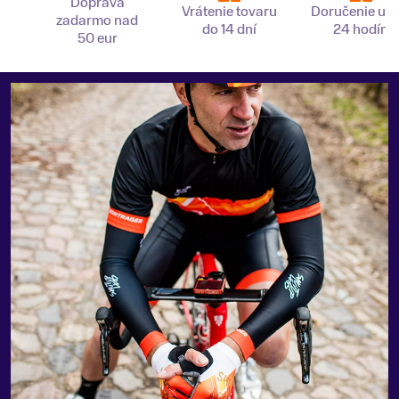
Doprava
Vrátenie tovaru
Doručenie už 
zadarmo nad
do 14 dní
24 hodín
50 eur