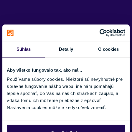
VHODNÉ NA
Cyklistika
ZNAČKA
ALÉ
Potrebujete viac informácii? Sme tu
Zobraziť menej
Súhlas
Detaily
O cookies
pre vás.
VAŠE MENO:
Aby všetko fungovalo tak, ako má...
Používame súbory cookies. Niektoré sú nevyhnutné pre
správne fungovanie nášho webu, iné nám pomáhajú
E-MAIL:
lepšie spoznať, čo Vás na našich stránkach zaujalo, a
vďaka tomu ich môžeme priebežne zlepšovať.
Nastavenia cookies môžete kedykoľvek zmeniť.
TELEFÓNNE ČÍSLO: