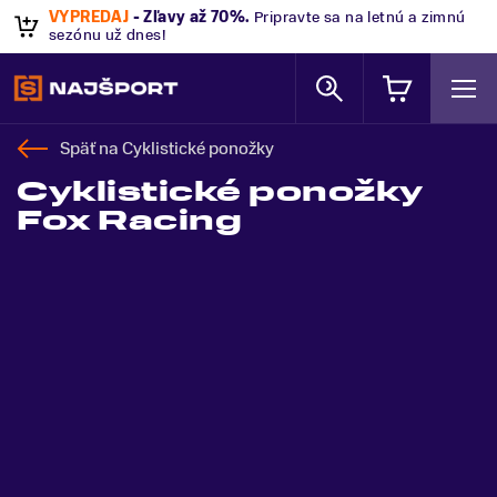
VÝPREDAJ
- Zľavy až 70%
.
Pripravte sa na letnú a zimnú
sezónu už dnes!
Späť na
Cyklistické ponožky
Cyklistické ponožky
Fox Racing