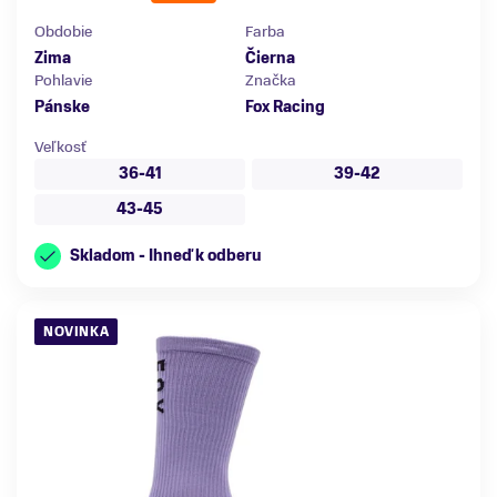
Obdobie
Farba
Zima
Čierna
Pohlavie
Značka
Pánske
Fox Racing
Veľkosť
36-41
39-42
43-45
Skladom - Ihneď k odberu
NOVINKA