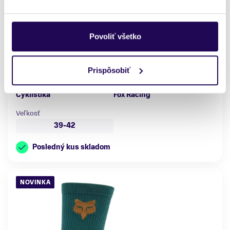
Cyklistické ponožky Fox Racing x Trek Ranger Čierna
Povoliť všetko
16,99 €
Farba
Pohlavie
Prispôsobiť
Čierna
Dámske, Pánske
Vhodné na
Značka
Cyklistika
Fox Racing
Veľkosť
39-42
Posledný kus skladom
NOVINKA