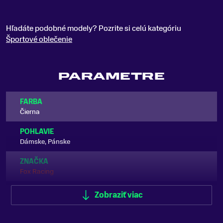
Hľadáte podobné modely? Pozrite si celú kategóriu
Športové oblečenie
PARAMETRE
FARBA
Čierna
POHLAVIE
Dámske, Pánske
ZNAČKA
Fox Racing
Zobraziť viac
Zobraziť menej