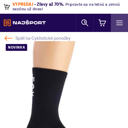
VÝPREDAJ
- Zľavy až 70%
.
Pripravte sa na letnú a zimnú
sezónu už dnes!
Späť na
Cyklistické ponožky
NOVINKA