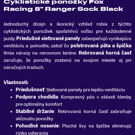
Cyklistické ponožky Fox
Racing 8" Ranger Sock Black
Jednoduchý dizajn a ikonický vzhľad robia z týchto
cyklistických ponožiek spoľahlivú voľbu pre každodenné
jazdy
.
Priedušné sieťované panely
zabezpečujú vynikajúcu
ventiláciu a pohodlie, zatiaľ čo
polstrovaná päta a špička
tlmia nárazy na nerovnom teréne.
Rebrovaná horná časť
zaručuje, že ponožky zostanú na svojom mieste aj pri
náročných trailoch.
Vlastnosti:
Priedušnosť
: Sieťované panely pre lepšiu ventiláciu
Podpora chodidla
: Kompresný pás v oblasti klenby
pre optimálny komfort
Stabilné držanie
: Rebrovaná horná časť zabraňuje
skĺznutiu ponožky
Pohodlné nosenie
: Ploché švy na špičke eliminujú
riziko odierania