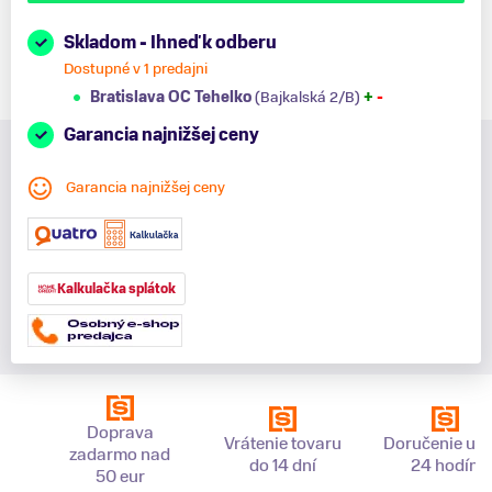
Skladom - Ihneď k odberu
Dostupné v 1 predajni
Bratislava OC Tehelko
(Bajkalská 2/B)
+
-
Garancia najnižšej ceny
Garancia najnižšej ceny
Kalkulačka splátok
Doprava
Vrátenie tovaru
Doručenie už 
zadarmo nad
do 14 dní
24 hodín
50 eur