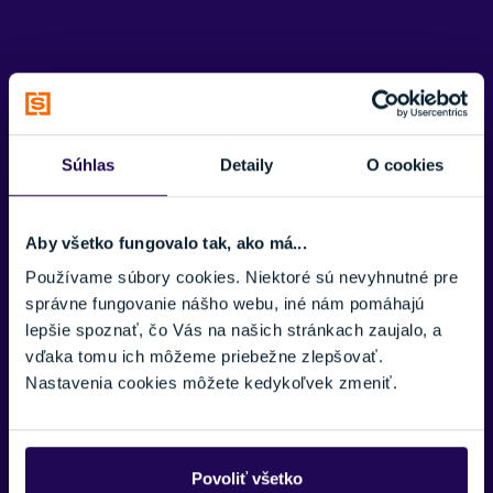
Potrebujete viac informácii? Sme tu
pre vás.
Súhlas
Detaily
O cookies
VAŠE MENO:
Aby všetko fungovalo tak, ako má...
Používame súbory cookies. Niektoré sú nevyhnutné pre
správne fungovanie nášho webu, iné nám pomáhajú
E-MAIL:
lepšie spoznať, čo Vás na našich stránkach zaujalo, a
vďaka tomu ich môžeme priebežne zlepšovať.
Nastavenia cookies môžete kedykoľvek zmeniť.
TELEFÓNNE ČÍSLO:
Povoliť všetko