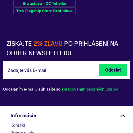
Bratislava - OC Tehelko
Trek Flagship Store Bratislava
ZÍSKAJTE
2% ZĽAVU
PO PRIHLÁSENÍ NA
ODBER NEWSLETTERU
Zadajte váš E-mail
Odoslať
Odoslaním e-mailu súhlasíte so
spracovaním osobných údajov
Informácie
Kontakt
Promo akcie