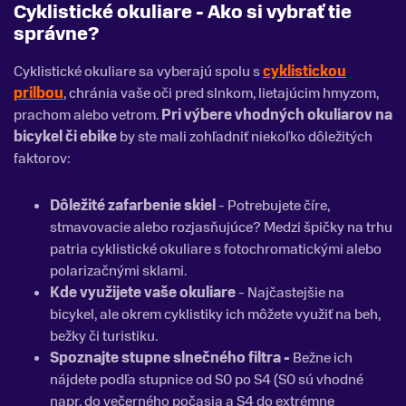
Cyklistické okuliare - Ako si vybrať tie
správne?
Cyklistické okuliare sa vyberajú spolu s
cyklistickou
prilbou
, chránia vaše oči pred slnkom, lietajúcim hmyzom,
prachom alebo vetrom.
Pri výbere vhodných okuliarov na
bicykel či ebike
by ste mali zohľadniť niekoľko dôležitých
faktorov:
Dôležité zafarbenie skiel
- Potrebujete číre,
stmavovacie alebo rozjasňujúce? Medzi špičky na trhu
patria cyklistické okuliare s fotochromatickými alebo
polarizačnými sklami.
Kde využijete vaše okuliare
- Najčastejšie na
bicykel, ale okrem cyklistiky ich môžete využiť na beh,
bežky či turistiku.
Spoznajte stupne slnečného filtra -
Bežne ich
nájdete podľa stupnice od S0 po S4 (S0 sú vhodné
napr. do večerného počasia a S4 do extrémne