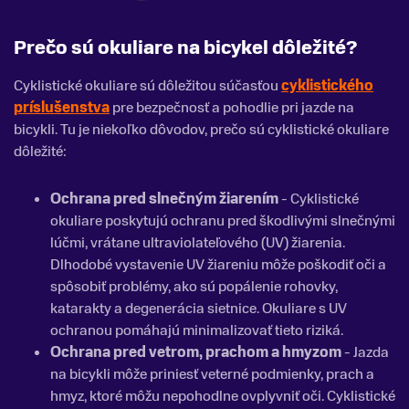
Prečo sú okuliare na bicykel dôležité?
Cyklistické okuliare sú dôležitou súčasťou
cyklistického
príslušenstva
pre bezpečnosť a pohodlie pri jazde na
bicykli. Tu je niekoľko dôvodov, prečo sú cyklistické okuliare
dôležité:
Ochrana pred slnečným žiarením
- Cyklistické
okuliare poskytujú ochranu pred škodlivými slnečnými
lúčmi, vrátane ultraviolateľového (UV) žiarenia.
Dlhodobé vystavenie UV žiareniu môže poškodiť oči a
spôsobiť problémy, ako sú popálenie rohovky,
katarakty a degenerácia sietnice. Okuliare s UV
ochranou pomáhajú minimalizovať tieto riziká.
Ochrana pred vetrom, prachom a hmyzom
- Jazda
na bicykli môže priniesť veterné podmienky, prach a
hmyz, ktoré môžu nepohodlne ovplyvniť oči. Cyklistické