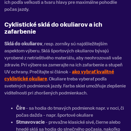
ich podľa veľkosti a tvaru hlavy pre maximálne pohodlie
počas jazdy.
Cyklistické sklá do okuliarov a ich
zafarbenie
Sklá do okuliarov
, resp. zorníky sú najdôležitejším
aspektom výberu. Sklá športových okuliarov bývajú
vyrobené z netrieštivého materiálu, aby neohrozovali vaše
zdravie. Pri výbere sa zamerajte na ich zafarbenie a stupeň
UV ochrany. Prečítajte si článok -
ako vybrať kvalitné
cyklistické okuliare
. Okuliare treba vyberať podľa
svetelných podmienok jazdy. Farba skiel umožňuje zlepšenie
viditeľnosti pri zhoršených podmienkach.
Číre
- sa hodia do tmavých podmienok napr. v noci, či
počas dažďa - napr. športové okuliare
Stmavovacie
- prevažne klasické sivé, čierne alebo
hnedé sklá sa hodia do slnečného počasia, nakoľko