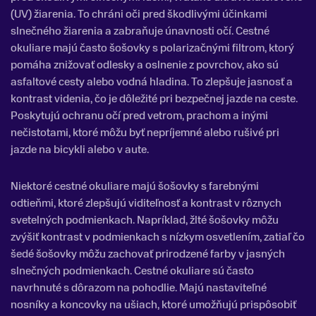
(UV) žiarenia. To chráni oči pred škodlivými účinkami
slnečného žiarenia a zabraňuje únavnosti očí. Cestné
okuliare majú často šošovky s polarizačnými filtrom, ktorý
pomáha znižovať odlesky a oslnenie z povrchov, ako sú
asfaltové cesty alebo vodná hladina. To zlepšuje jasnosť a
kontrast videnia, čo je dôležité pri bezpečnej jazde na ceste.
Poskytujú ochranu očí pred vetrom, prachom a inými
nečistotami, ktoré môžu byť nepríjemné alebo rušivé pri
jazde na bicykli alebo v aute.
Niektoré cestné okuliare majú šošovky s farebnými
odtieňmi, ktoré zlepšujú viditeľnosť a kontrast v rôznych
svetelných podmienkach. Napríklad, žlté šošovky môžu
zvýšiť kontrast v podmienkach s nízkym osvetlením, zatiaľ čo
šedé šošovky môžu zachovať prirodzené farby v jasných
slnečných podmienkach. Cestné okuliare sú často
navrhnuté s dôrazom na pohodlie. Majú nastaviteľné
nosníky a koncovky na ušiach, ktoré umožňujú prispôsobiť