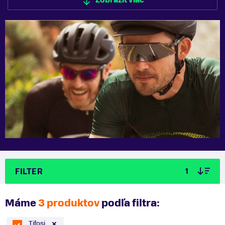
Zobraziť viac
Zobraziť menej
FILTER
1
Máme
3 produktov
podľa filtra:
Tifosi