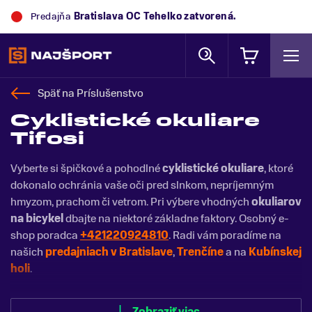
Predajňa
Bratislava OC Tehelko
zatvorená.
Späť na
Príslušenstvo
Cyklistické okuliare
Tifosi
Vyberte si špičkové a pohodlné
cyklistické okuliare
, ktoré
dokonalo ochránia vaše oči pred slnkom, nepríjemným
hmyzom, prachom či vetrom. Pri výbere vhodných
okuliarov
na bicykel
dbajte na niektoré základne faktory. Osobný e-
shop poradca
+421220924810
. Radi vám poradíme na
našich
predajniach v Bratislave
,
Trenčíne
a na
Kubínskej
holi
.