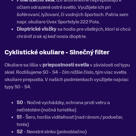
očiam odrazené ostré svetlo. Využijete ich pri
šoférovaní, lyžovaní, či vodných športoch. Patria sem
napr. okuliare Uvex Sportstyle 222 Pola.
Dioptrické vložky
sa hodia pre všetkých, ktorí si chcú
chrániť zrak aj keď nosia dioptrie.
Cyklistické okuliare - Slnečný filter
Okuliare sa líšia v
priepustnosti svetla
v závislosti od typu
skiel. Rozlišujeme S0 - S4 - čím nižšie číslo, tým viac svetla
okuliare prepustia. V našich podmienkach využijete najviac
typy S0 - S4.
S0
- Nočné vychádzky, ochrana proti vetru a
nečistotám (nočná turistika)
S1
- Šero, horšia viditeľnosť (nad ránom / podvečer,
hmla)
S2
- Neostré slnko (polooblačno)