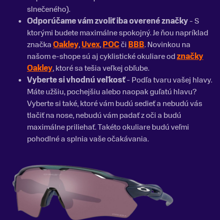
slnečeného).
Odporúčame vám zvoliť iba overené značky
- S
ktorými budete maximálne spokojný. Je ňou napríklad
značka
Oakley
,
Uvex
,
POC
či
BBB
. Novinkou na
našom e-shope sú aj cyklistické okuliare od
značky
Oakley
, ktoré sa tešia veľkej obľube.
Vyberte si vhodnú veľkosť
- Podľa tvaru vašej hlavy.
Máte užšiu, pochejšiu alebo naopak guľatú hlavu?
Vyberte si také, ktoré vám budú sedieť a nebudú vás
tlačiť na nose, nebudú vám padať z oči a budú
maximálne priliehať. Takéto okuliare budú veľmi
pohodlné a splnia vaše očakávania.