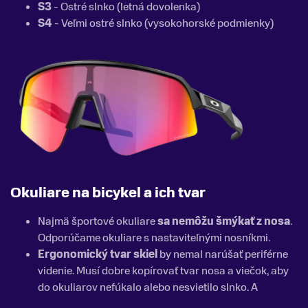
S3
- Ostré slnko (letná dovolenka)
S4
- Veľmi ostré slnko (vysokohorské podmienky)
Okuliare na bicykel a ich tvar
Najmä športové okuliare
sa nemôžu šmýkať z nosa
.
Odporúčame okuliare s nastaviteľnými nosníkmi.
Ergonomický tvar skiel
by nemal narúšať periférne
videnie. Musí dobre kopírovať tvar nosa a viečok, aby
do okuliarov nefúkalo alebo nesvietilo slnko. A