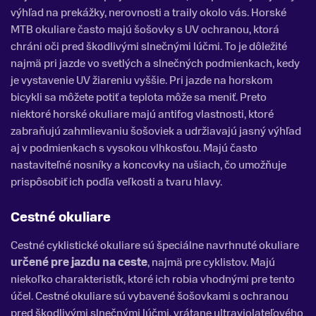
výhľad na prekážky, nerovnosti a traily okolo vás. Horské
MTB okuliare často majú šošovky s UV ochranou, ktorá
chráni oči pred škodlivými slnečnými lúčmi. To je dôležité
najmä pri jazde vo svetlých a slnečných podmienkach, kedy
je vystavenie UV žiareniu vyššie. Pri jazde na horskom
bicykli sa môžete potiť a teplota môže sa meniť. Preto
niektoré horské okuliare majú antifog vlastnosti, ktoré
zabraňujú zahmlievaniu šošoviek a udržiavajú jasný výhľad
aj v podmienkach s vysokou vlhkosťou. Majú často
nastaviteľné nosníky a koncovky na ušiach, čo umožňuje
prispôsobiť ich podľa veľkosti a tvaru hlavy.
Cestné okuliare
Cestné cyklistické okuliare sú špeciálne navrhnuté okuliare
určené pre jazdu na ceste
, najmä pre cyklistov. Majú
niekoľko charakteristík, ktoré ich robia vhodnými pre tento
účel. Cestné okuliare sú vybavené šošovkami s ochranou
pred škodlivými slnečnými lúčmi, vrátane ultraviolateľového