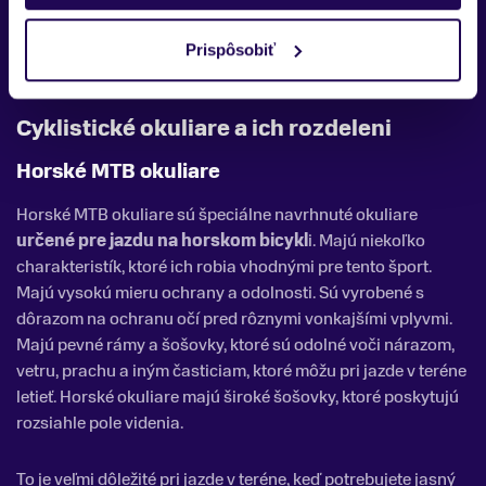
Štýlový doplnok
- Okrem svojej funkcionality sú
cyklistické okuliare tiež štýlovým doplnkom. Existuje
Prispôsobiť
veľký výber rôznych tvarov, dizajnov a prevedení.
Cyklistické okuliare a ich rozdeleni
Horské MTB okuliare
Horské MTB okuliare sú špeciálne navrhnuté okuliare
určené pre jazdu na horskom bicykl
i. Majú niekoľko
charakteristík, ktoré ich robia vhodnými pre tento šport.
Majú vysokú mieru ochrany a odolnosti. Sú vyrobené s
dôrazom na ochranu očí pred rôznymi vonkajšími vplyvmi.
Majú pevné rámy a šošovky, ktoré sú odolné voči nárazom,
vetru, prachu a iným časticiam, ktoré môžu pri jazde v teréne
letieť. Horské okuliare majú široké šošovky, ktoré poskytujú
rozsiahle pole videnia.
To je veľmi dôležité pri jazde v teréne, keď potrebujete jasný