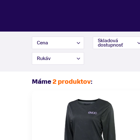
Skladová
Cena
dostupnosť
Rukáv
Máme
2 produktov
: