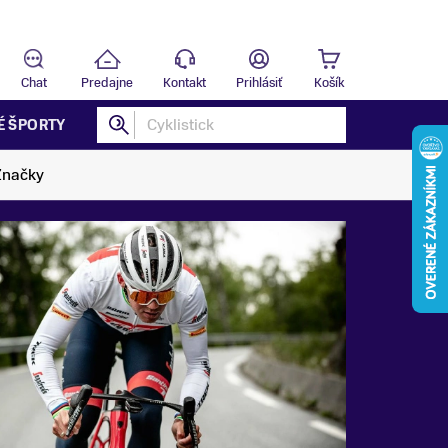
Predajňa
B
Chat
Predajne
Kontakt
Prihlásiť
Košík
É ŠPORTY
Značky