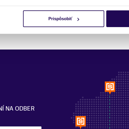
Pozreli ste si 2 z 2 produktov.
Prispôsobiť
NÍ NA ODBER