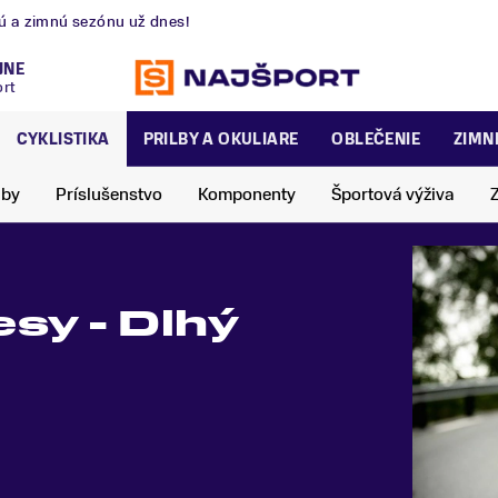
nú a zimnú sezónu už dnes!
JNE
ort
CYKLISTIKA
PRILBY A OKULIARE
OBLEČENIE
ZIMN
lby
Príslušenstvo
Komponenty
Športová výživa
esy - Dlhý