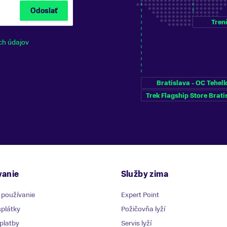
Odoslať
Tren
ch údajov
Bratislava - OC Tehel
Trek Flagship Store Brati
anie
Služby zima
 používanie
Expert Point
plátky
Požičovňa lyží
platby
Servis lyží