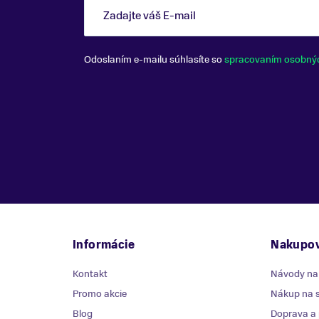
Zadajte váš E-mail
Odoslaním e-mailu súhlasíte so
spracovaním osobný
Informácie
Nakupov
Kontakt
Návody na
Promo akcie
Nákup na s
Blog
Doprava a 