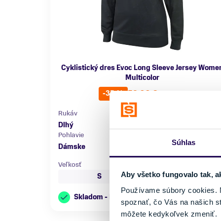
Cyklistický dres Evoc Long Sleeve Jersey Wome
Multicolor
52,00 €
80,00 €
-35 %
Rukáv
Farba
Dlhý
Čierna
Pohlavie
Značka
Súhlas
Dámske
Evoc
Veľkosť
Aby všetko fungovalo tak, a
S
M
Používame súbory cookies. N
Skladom - Ihneď k odberu
spoznať, čo Vás na našich s
môžete kedykoľvek zmeniť.