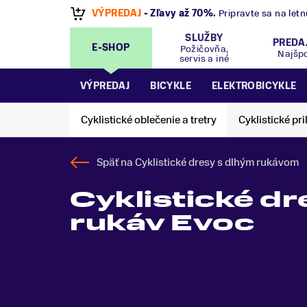
VÝPREDAJ
- Zľavy až 70%
.
Pripravte sa na let
SLUŽBY
PREDA
E-SHOP
Požičovňa,
Najšp
servis a iné
VÝPREDAJ
BICYKLE
ELEKTROBICYKLE
Cyklistické oblečenie a tretry
Cyklistické pri
Späť na
Cyklistické dresy s dlhým rukávom
Cyklistické dr
rukáv Evoc