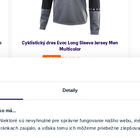
n
Cyklistický dres Evoc Long Sleeve Jersey Men
Multicolor
52,00 €
80,00 €
-35 %
Rukáv
Farba
Dlhý
Čierna, Šedá
Pohlavie
Značka
Detaily
Pánske
Evoc
Veľkosť
ko má...
L
iektoré sú nevyhnutné pre správne fungovanie nášho webu, in
Posledný kus skladom
tránkach zaujalo, a vďaka tomu ich môžeme priebežne zlepšova