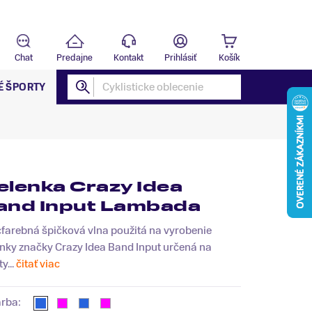
Predajňa
B
Chat
Predajne
Kontakt
Prihlásiť
Košík
É ŠPORTY
elenka Crazy Idea
and Input Lambada
farebná špičková vlna použitá na vyrobenie
nky značky Crazy Idea Band Input určená na
y...
čitať viac
arba: