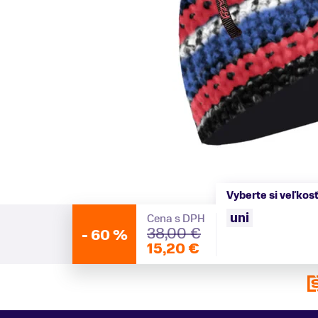
Vyberte si veľkos
uni
Cena s DPH
38,00 €
-
60 %
15,20 €