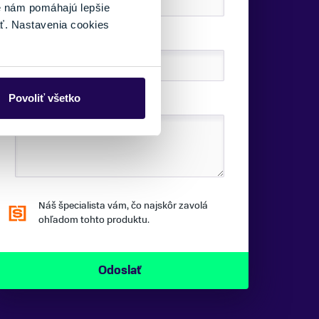
é nám pomáhajú lepšie
ť. Nastavenia cookies
TELEFÓNNE ČÍSLO:
Povoliť všetko
SPRÁVA:
Náš špecialista vám, čo najskôr zavolá
ohľadom tohto produktu.