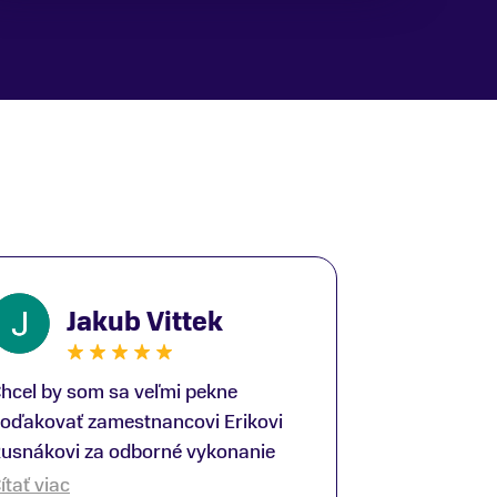
Jakub Vittek
hcel by som sa veľmi pekne
oďakovať zamestnancovi Erikovi
usnákovi za odborné vykonanie
ike-fittingu. Je to super človek na
ítať viac