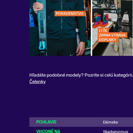
Hľadáte podobné modely? Pozrite si celú kategóri
Čelenky
POHLAVIE
Dámske
VHODNÉ NA
Skialpinizmus