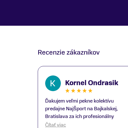
Recenzie zákazníkov
Kornel Ondrasik
Ďakujem veľmi pekne kolektívu
predajne NajŠport na Bajkalskej,
Bratislava za ich profesionálny
prístup k zákazníkom; Zvlášť
Čítať viac