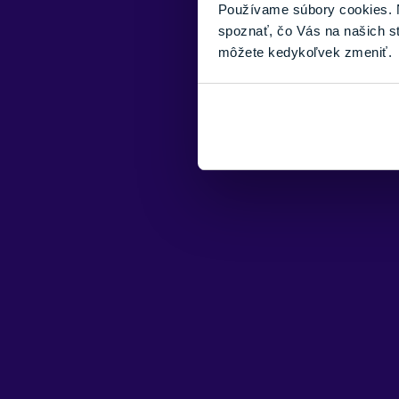
Používame súbory cookies. N
spoznať, čo Vás na našich s
môžete kedykoľvek zmeniť.