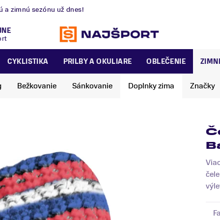
nú a zimnú sezónu už dnes!
JNE
ort
CYKLISTIKA
PRILBY A OKULIARE
OBLEČENIE
ZIMN
g
Bežkovanie
Sánkovanie
Doplnky zima
Značky
Č
B
Viac
čele
výlet
F