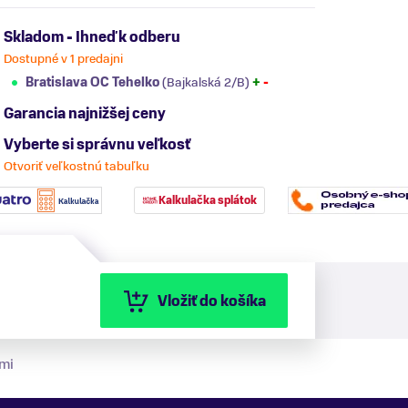
Skladom - Ihneď k odberu
Dostupné v 1 predajni
Bratislava OC Tehelko
(Bajkalská 2/B)
+
-
Garancia najnižšej ceny
Vyberte si správnu veľkosť
Otvoriť veľkostnú tabuľku
Kalkulačka splátok
Vložiť do košíka
mi