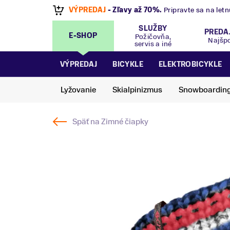
VÝPREDAJ
- Zľavy až 70%
.
Pripravte sa na let
SLUŽBY
PREDA
E-SHOP
Požičovňa,
Najšp
servis a iné
VÝPREDAJ
BICYKLE
ELEKTROBICYKLE
Lyžovanie
Skialpinizmus
Snowboardin
Späť na
Zimné čiapky