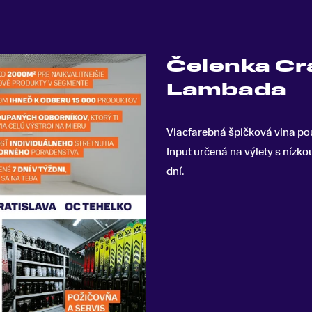
Čelenka Cr
Lambada
Viacfarebná špičková vlna po
Input určená na výlety s nízk
dní
.