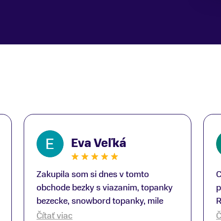
Eva Veľká
Zakupila som si dnes v tomto
C
obchode bezky s viazanim, topanky
p
bezecke, snowbord topanky, mile
R
prekvapenie ako Peter, ktory nas
b
Čítať viac
Č