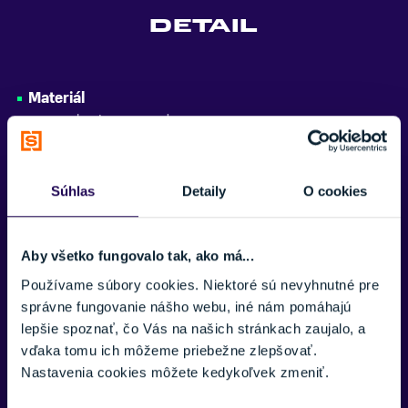
DETAIL
Zobraziť menej
Materiál
zmes polyesteru a spandexu
Súhlas
Detaily
O cookies
Potrebujete viac informácii? Sme tu
pre vás.
Aby všetko fungovalo tak, ako má...
Používame súbory cookies. Niektoré sú nevyhnutné pre
VAŠE MENO:
správne fungovanie nášho webu, iné nám pomáhajú
lepšie spoznať, čo Vás na našich stránkach zaujalo, a
vďaka tomu ich môžeme priebežne zlepšovať.
E-MAIL:
Nastavenia cookies môžete kedykoľvek zmeniť.