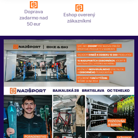
Doprava
Eshop overený
zadarmo nad
zákazníkmi
50 eur