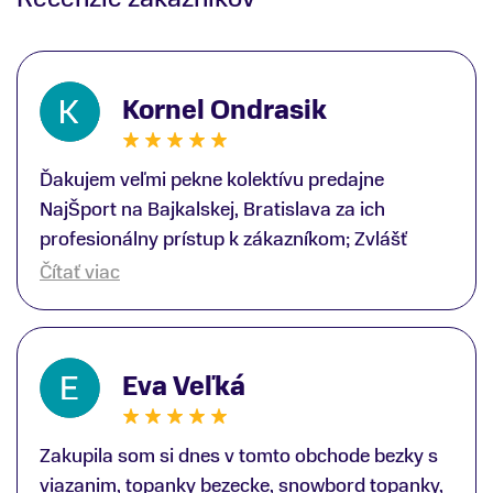
Kornel Ondrasik
Ďakujem veľmi pekne kolektívu predajne
NajŠport na Bajkalskej, Bratislava za ich
profesionálny prístup k zákazníkom; Zvlášť
ďakujem špecialistovi Martinovi Gunišovi za
Čítať viac
jeho odbornú pomoc pri kúpe nových lyží a
lyžiarskej obuvi, ako aj prilby.. všetko značka
Atomic; Pán Martin Guniš mi svojou
Eva Veľká
odbornosťou otvoril nové obzory a dozvedel
som sa, vďaka jeho profesionálnemu prístupu k
zákazníkovi, up-to-date informácie o nových
Zakupila som si dnes v tomto obchode bezky s
trendoch v lyžiarských technológiách; Z
viazanim, topanky bezecke, snowbord topanky,