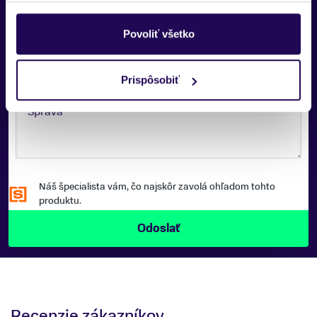
TELEFÓNNE ČÍSLO:
Povoliť všetko
Prispôsobiť
Zobraziť viac
SPRÁVA:
Náš špecialista vám, čo najskôr zavolá ohľadom tohto
produktu.
Recenzie zákazníkov