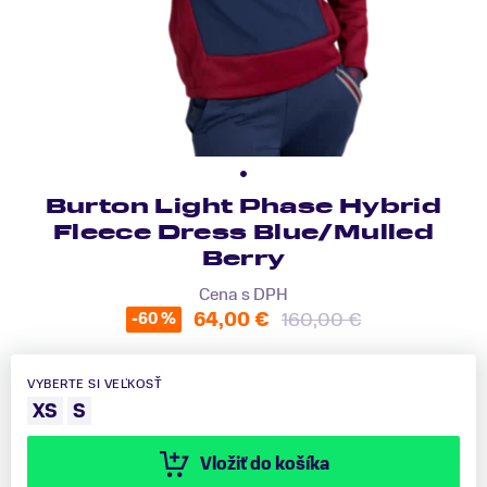
Burton Light Phase Hybrid
Fleece Dress Blue/Mulled
Berry
Cena s DPH
64,00 €
160,00 €
-60 %
VYBERTE SI VEĽKOSŤ
XS
S
Vložiť do košíka