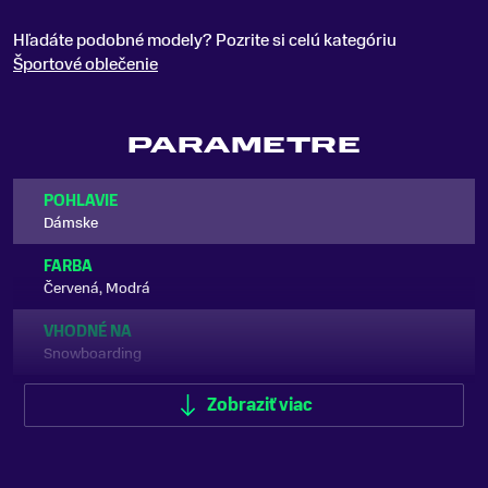
Hľadáte podobné modely? Pozrite si celú kategóriu
Športové oblečenie
PARAMETRE
POHLAVIE
Dámske
FARBA
Červená, Modrá
VHODNÉ NA
Snowboarding
TYP OBLEČENIA
Zobraziť viac
Mikina
ZNAČKA
Burton