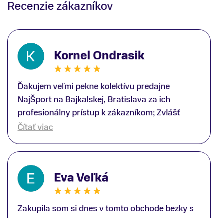
Recenzie zákazníkov
Kornel Ondrasik
Ďakujem veľmi pekne kolektívu predajne
NajŠport na Bajkalskej, Bratislava za ich
profesionálny prístup k zákazníkom; Zvlášť
ďakujem špecialistovi Martinovi Gunišovi za
Čítať viac
jeho odbornú pomoc pri kúpe nových lyží a
lyžiarskej obuvi, ako aj prilby.. všetko značka
Atomic; Pán Martin Guniš mi svojou
Eva Veľká
odbornosťou otvoril nové obzory a dozvedel
som sa, vďaka jeho profesionálnemu prístupu k
zákazníkovi, up-to-date informácie o nových
Zakupila som si dnes v tomto obchode bezky s
trendoch v lyžiarských technológiách; Z