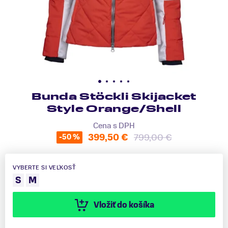
Bunda Stöckli Skijacket
Style Orange/Shell
Cena s DPH
399,50 €
799,00 €
-50 %
VYBERTE SI VEĽKOSŤ
S
M
Vložiť do košíka