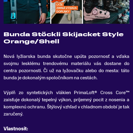
Bunda Stöckli Skijacket Style
Orange/Shell
Nová lyžiarska bunda skutočne upúta pozornosť a vďaka
svojmu lesklému trendovému materiálu vás dostane do
centra pozornosti
.
Či už na lyžovačku alebo do mesta: táto
bunda je dokonalým spoločníkom na cestách.
Výplň zo syntetických vlákien PrimaLoft® Cross Core™
zaisťuje dokonalý tepelný výkon, príjemný pocit z nosenia a
komplexnú ochranu.
Štýlový vzhľad v chladnom období je tak
zaručený.
Vlastnosit: