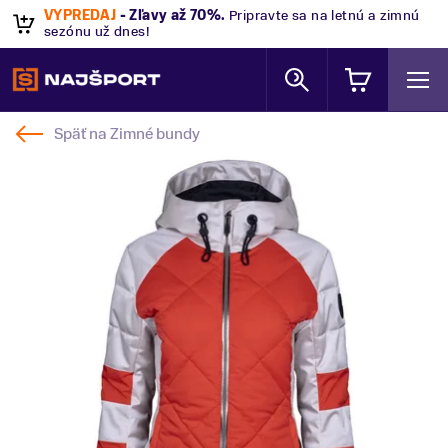
VÝPREDAJ
- Zľavy až 70%
.
Pripravte sa na letnú a zimnú
sezónu už dnes!
Späť na
Zimné bundy