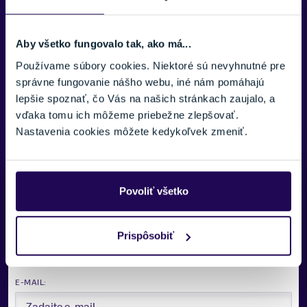
100% polyester
Výplň:
Aby všetko fungovalo tak, ako má...
PrimaLoft Cross Core; Valtherm
Používame súbory cookies. Niektoré sú nevyhnutné pre
správne fungovanie nášho webu, iné nám pomáhajú
Materiálové zloženie Výplň:
lepšie spoznať, čo Vás na našich stránkach zaujalo, a
100% Polyester
vďaka tomu ich môžeme priebežne zlepšovať.
Nastavenia cookies môžete kedykoľvek zmeniť.
Zobraziť viac
Potrebujete viac informácii? Sme tu
Povoliť všetko
pre vás.
VAŠE MENO:
Prispôsobiť
E-MAIL: