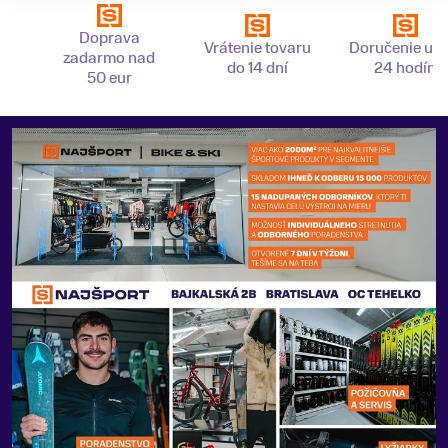
Doprava
Vrátenie tovaru
Doručenie už 
zadarmo nad
do 14 dní
24 hodín
50 eur