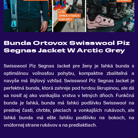
Bunda Ortovox Swisswool Piz
Segnas Jacket W Arctic Grey
Swisswool Piz Segnas Jacket pre ženy je ľahká bunda s
optimálnou voľnosťou pohybu, kompaktne zbaliteľná a
navyše má štýlový vzhľad
.
Swisswool Piz Segnas Jacket je
perfektná bunda, ktorá zahreje pod tvrdou škrupinou, ale dá
sa nosiť aj ako vonkajšia vrstva v letných dňoch. Funkčná
bunda je ľahká, bunda má ľahkú podšívku Swisswool na
prednej časti, chrbte, pleciach a vonkajších rukávoch, ale
ľahká bunda má ešte ľahšiu podšívku na bokoch, na
vnútornej strane rukávov a na predlaktiach.