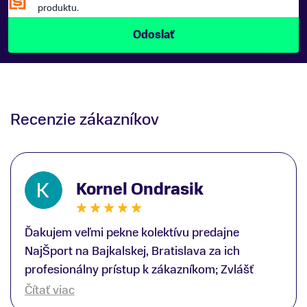
produktu.
Recenzie zákazníkov
Kornel Ondrasik
Ďakujem veľmi pekne kolektívu predajne
NajŠport na Bajkalskej, Bratislava za ich
profesionálny prístup k zákazníkom; Zvlášť
ďakujem špecialistovi Martinovi Gunišovi za
Čítať viac
jeho odbornú pomoc pri kúpe nových lyží a