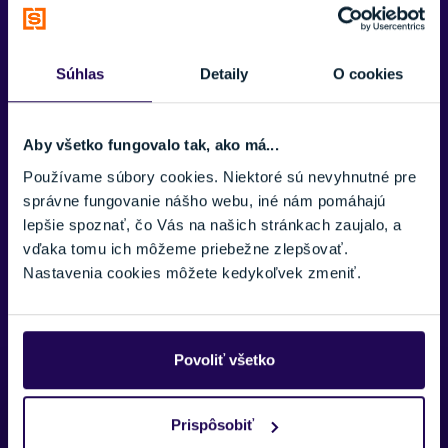
ZNAČKA
Ortovox
DETAIL
Súhlas
Detaily
O cookies
Zobraziť menej
Aby všetko fungovalo tak, ako má...
Fit
Regular fit
Používame súbory cookies. Niektoré sú nevyhnutné pre
správne fungovanie nášho webu, iné nám pomáhajú
Hlavný materiál
lepšie spoznať, čo Vás na našich stránkach zaujalo, a
Polyamid
vďaka tomu ich môžeme priebežne zlepšovať.
Nastavenia cookies môžete kedykoľvek zmeniť.
Výplň
Swisswool
Povoliť všetko
Potrebujete viac informácii? Sme tu
Prispôsobiť
pre vás.