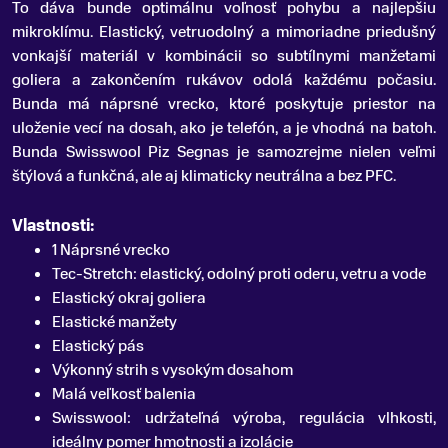
To dáva bunde optimálnu voľnosť pohybu a najlepšiu
mikroklímu. Elastický, vetruodolný a mimoriadne priedušný
vonkajší materiál v kombinácii so subtílnymi manžetami
goliera a zakončením rukávov odolá každému počasiu.
Bunda má náprsné vrecko, ktoré poskytuje priestor na
uloženie vecí na dosah, ako je telefón, a je vhodná na batoh.
Bunda Swisswool Piz Segnas je samozrejme nielen veľmi
štýlová a funkčná, ale aj klimaticky neutrálna a bez PFC.
Vlastnosti:
1 Náprsné vrecko
Tec-Stretch: elastický, odolný proti oderu, vetru a vode
Elastický okraj goliera
Elastické manžety
Elastický pás
Výkonný strih s vysokým dosahom
Malá veľkosť balenia
Swisswool: udržateľná výroba, regulácia vlhkosti,
ideálny pomer hmotnosti a izolácie