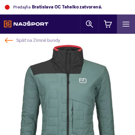
Predajňa
Bratislava OC Tehelko
zatvorená.
Späť na
Zimné bundy