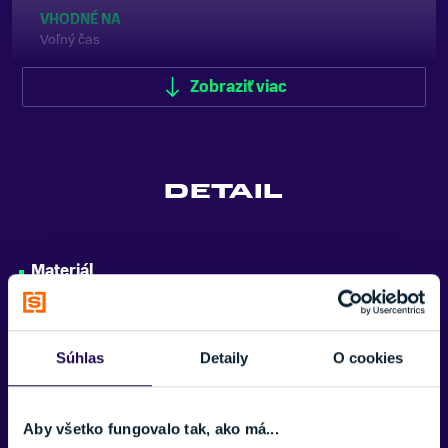
VHODNÉ NA
Voľný čas
TYP OBLEČENIA
Zobraziť viac
Bunda
ZNAČKA
Goldbergh
DETAIL
Zobraziť menej
Materiál
100% recyklovaný polyester
Podšívka
Súhlas
Detaily
O cookies
58% polyester 42% recyklovaný polyester
Výplň
100% polyester
Aby všetko fungovalo tak, ako má...