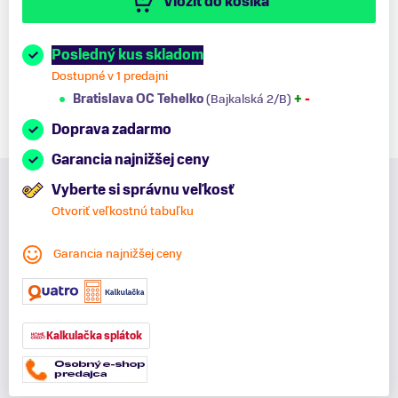
Vložiť do košíka
Posledný kus skladom
Dostupné v 1 predajni
Bratislava OC Tehelko
(Bajkalská 2/B)
+
-
Doprava zadarmo
Garancia najnižšej ceny
Vyberte si správnu veľkosť
Otvoriť veľkostnú tabuľku
Garancia najnižšej ceny
Kalkulačka splátok