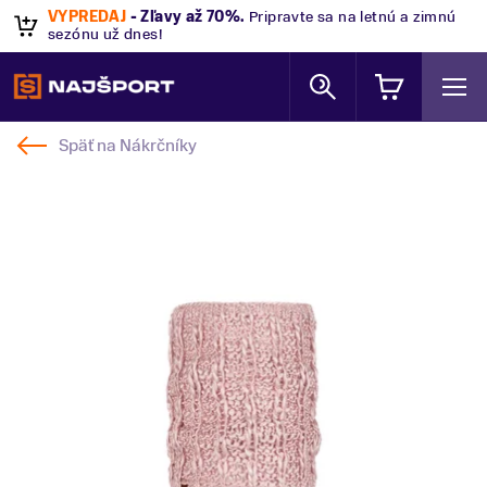
VÝPREDAJ
- Zľavy až 70%
.
Pripravte sa na letnú a zimnú
sezónu už dnes!
Späť na
Nákrčníky