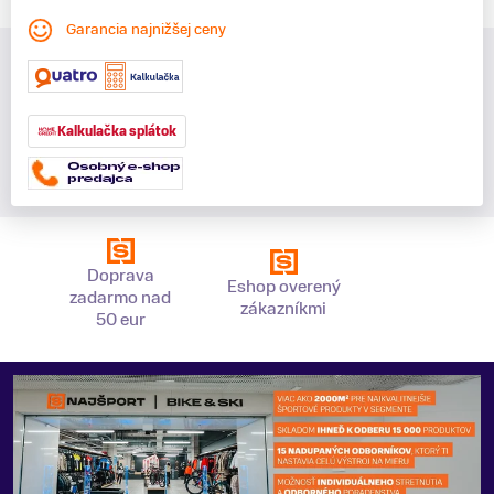
Garancia najnižšej ceny
Kalkulačka splátok
Doprava
Eshop overený
zadarmo nad
zákazníkmi
50 eur