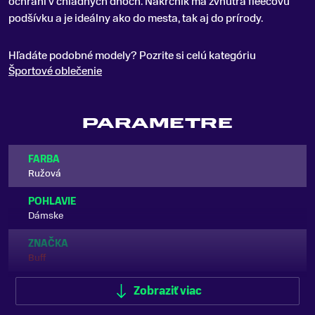
ochráni v chladných dňoch
.
Nákrčník má zvnútra fleecovú
podšívku a je ideálny ako do mesta, tak aj do prírody.
Hľadáte podobné modely? Pozrite si celú kategóriu
Športové oblečenie
PARAMETRE
FARBA
Ružová
POHLAVIE
Dámske
ZNAČKA
Buff
Zobraziť viac
Zobraziť menej