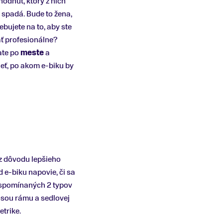
hodnúť, ktorý z nich
 spadá. Bude to žena,
bujete na to, aby ste
ať profesionálne?
ate po
meste
a
ieť, po akom e-biku by
z dôvodu lepšieho
d e-biku napovie, či sa
ť spomínaných 2 typov
 osou rámu a sedlovej
etrike.