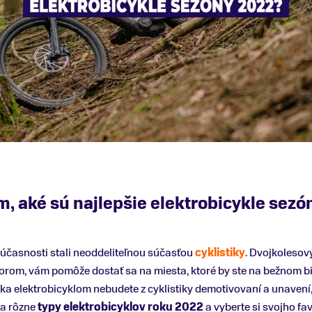
, aké sú najlepšie elektrobicykle sez
súčasnosti stali neoddeliteľnou súčasťou
cyklistiky
. Dvojkolesov
om, vám pomôže dostať sa na miesta, ktoré by ste na bežnom bicy
a elektrobicyklom nebudete z cyklistiky demotivovaní a unavení,
na rôzne
typy elektrobicyklov roku 2022
a vyberte si svojho fav