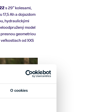
022
s 29” kolesami,
u 17,5 Ah a dojazdom
u, hydraulickými
 celoodpružený model
 s presnou geometriou
 veľkostiach od XXS
O cookies