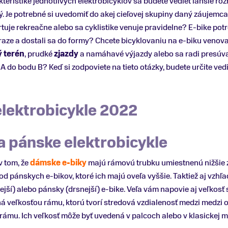
eristike jednotlivých elektrobicyklov sa budete vedieť ľahšie roz
ý. Je potrebné si uvedomiť do akej cieľovej skupiny daný záujemca
tuje rekreačne alebo sa cyklistike venuje pravidelne? E-bike potre
raze a dostali sa do formy? Chcete bicyklovaniu na e-biku venov
 terén
, prudké
zjazdy
a namáhavé výjazdy alebo sa radi presúv
A do bodu B? Keď si zodpoviete na tieto otázky, budete určite ved
elektrobicykle 2022
a pánske elektrobicykle
v tom, že
dámske e-biky
majú rámovú trubku umiestnenú nižšie 
d pánskych e-bikov, ktoré ich majú oveľa vyššie. Taktiež aj vzhľa
jší) alebo pánsky (drsnejší) e-bike. Veľa vám napovie aj veľkos
ená veľkosťou rámu, ktorú tvorí stredová vzdialenosť medzi medzi
rámu. Ich veľkosť môže byť uvedená v palcoch alebo v klasickej m