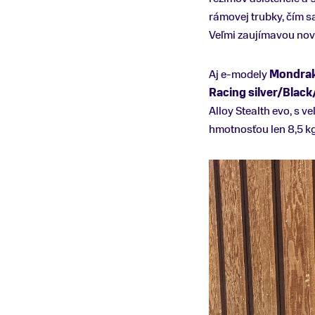
rámovej trubky, čím sa
Veľmi zaujímavou novi
Aj e-modely
Mondrake
Racing silver/Black
Alloy Stealth evo, s v
hmotnosťou len 8,5 kg