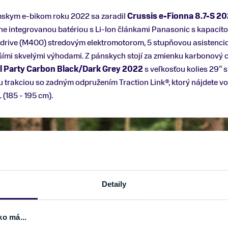
mskym e-bikom roku 2022 sa zaradil
Crussis e-Fionna 8.7-S 2
ne integrovanou batériou s Li-Ion článkami Panasonic s kapacito
rive (M400) stredovým elektromotorom, 5 stupňovou asistencio
ími skvelými výhodami. Z pánskych stojí za zmienku karbonový
ll Party Carbon Black/Dark Grey 2022
s veľkosťou kolies 29”
 trakciou so zadným odpružením Traction Link®, ktorý nájdete vo
 (185 - 195 cm).
Detaily
ko má...