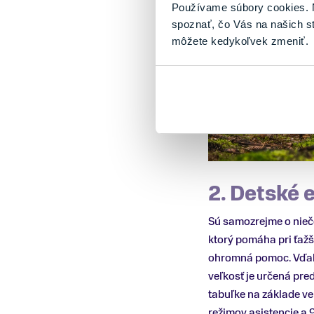
Používame súbory cookies. N
spoznať, čo Vás na našich s
môžete kedykoľvek zmeniť.
2. Detské 
Sú samozrejme o niečo
ktorý pomáha pri ťažš
ohromná pomoc. Vďaka 
veľkosť je určená pre
tabuľke na základe v
režimov asistencie a 