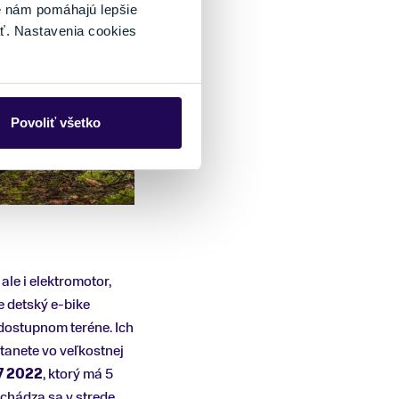
é nám pomáhajú lepšie
ť. Nastavenia cookies
Povoliť všetko
 ale i elektromotor,
e detský e-bike
edostupnom teréne. Ich
tanete vo veľkostnej
7 2022
, ktorý má 5
achádza sa v strede