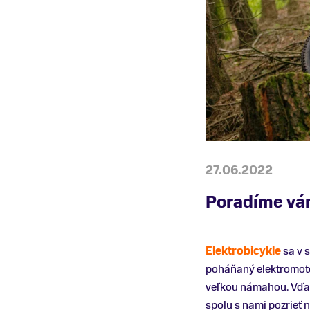
27.06.2022
Poradíme vám
Elektrobicykle
sa v 
poháňaný elektromotor
veľkou námahou. Vďak
spolu s nami pozrieť 