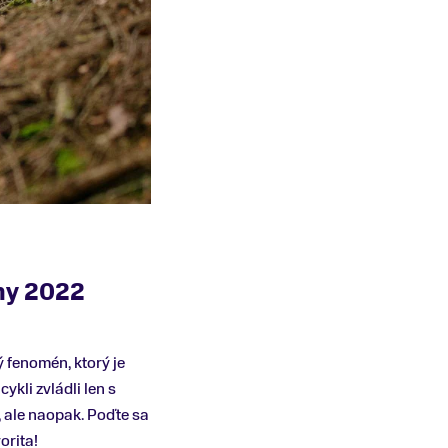
óny 2022
ý fenomén, ktorý je
kli zvládli len s
 ale naopak. Poďte sa
orita!