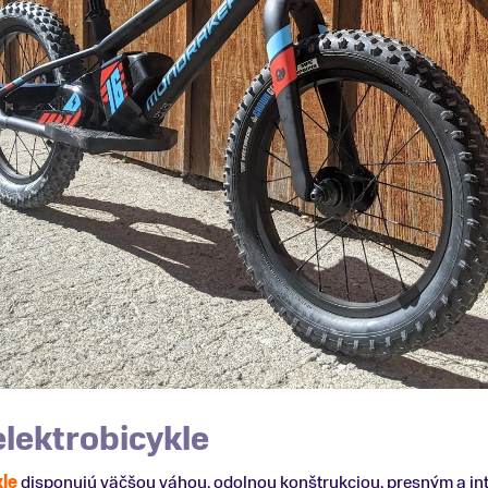
elektrobicykle
kle
disponujú väčšou váhou, odolnou konštrukciou, presným a in