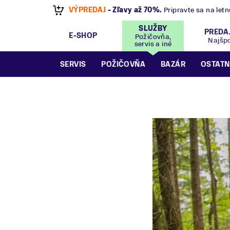
VÝPREDAJ
- Zľavy až 70%
.
Pripravte sa na let
SLUŽBY
PREDA
E-SHOP
Požičovňa,
Najšp
servis a iné
SERVIS
POŽIČOVŇA
BAZÁR
OSTATN