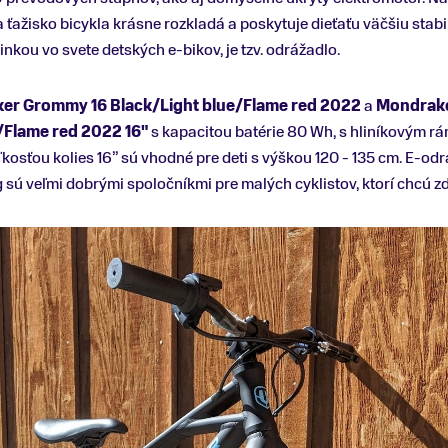
 ťažisko bicykla krásne rozkladá a poskytuje dieťaťu väčšiu stabili
nkou vo svete detských e-bikov, je tzv. odrážadlo.
r Grommy 16 Black/Light blue/Flame red 2022
a
Mondrak
/Flame red 2022 16"
s kapacitou batérie 80 Wh, s hliníkovým
eľkosťou kolies 16” sú vhodné pre deti s výškou 120 - 135 cm. E-od
 sú veľmi dobrými spoločníkmi pre malých cyklistov, ktorí chcú zd