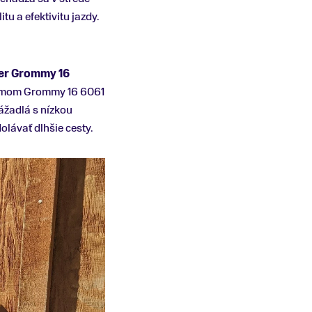
tu a efektivitu jazdy.
er Grommy 16
 rámom Grommy 16 6061
rážadlá s nízkou
olávať dlhšie cesty.