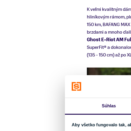
K veľmi kvalitným dá
hliníkovým rámom, pl
150 km, BAFANG MAX d
brzdami a mnoho ďalš
Ghost E-Riot AM Fu
SuperFit® a dokonalou
(135 - 150 cm) až po XL
Súhlas
Aby všetko fungovalo tak, a