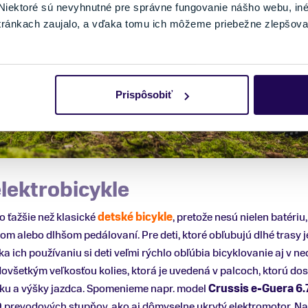
iektoré sú nevyhnutné pre správne fungovanie nášho webu, in
tránkach zaujalo, a vďaka tomu ich môžeme priebežne zlepšova
Prispôsobiť
elektrobicykle
 ťažšie než klasické
detské bicykle
, pretože nesú nielen batériu,
om alebo dlhšom pedálovaní. Pre deti, ktoré obľubujú dlhé trasy j
ich používaniu si deti veľmi rýchlo obľúbia bicyklovanie aj v n
dovšetkým veľkosťou kolies, ktorá je uvedená v palcoch, ktorú dos
eku a výšky jazdca. Spomenieme napr. model
Crussis e-Guera 6.
9 prevodových stupňov, ako aj dômyselne ukrytý elektromotor. N