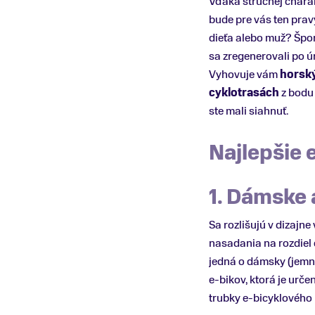
Vďaka stručnej charakt
bude pre vás ten prav
dieťa alebo muž? Špor
sa zregenerovali po ú
Vyhovuje vám
horský
cyklotrasách
z bodu 
ste mali siahnuť.
Najlepšie 
1. Dámske 
Sa rozlišujú v dizajne 
nasadania na rozdiel o
jedná o dámsky (jemne
e-bikov, ktorá je urč
trubky e-bicyklového 