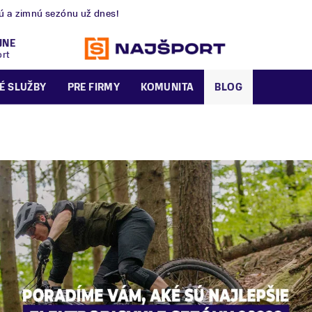
nú a zimnú sezónu už dnes!
JNE
ort
É SLUŽBY
PRE FIRMY
KOMUNITA
BLOG