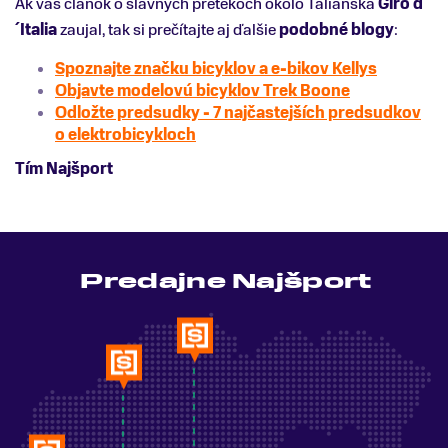
Ak vás článok o slávnych pretekoch okolo Talianska
Giro d
´Italia
zaujal, tak si prečítajte aj ďalšie
podobné blogy
:
Spoznajte značku bicyklov a e-bikov Kellys
Objavte modelovú bicyklov Trek Boone
Odložte predsudky - 7 najčastejších predsudkov
o elektrobicykloch
Tím Najšport
Predajne Najšport