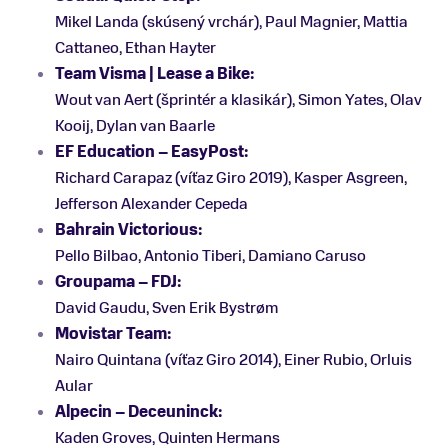
Mikel Landa (skúsený vrchár), Paul Magnier, Mattia
Cattaneo, Ethan Hayter
Team Visma | Lease a Bike:
Wout van Aert (šprintér a klasikár), Simon Yates, Olav
Kooij, Dylan van Baarle
EF Education – EasyPost:
Richard Carapaz (víťaz Giro 2019), Kasper Asgreen,
Jefferson Alexander Cepeda
Bahrain Victorious:
Pello Bilbao, Antonio Tiberi, Damiano Caruso
Groupama – FDJ:
David Gaudu, Sven Erik Bystrøm
Movistar Team:
Nairo Quintana (víťaz Giro 2014), Einer Rubio, Orluis
Aular
Alpecin – Deceuninck:
Kaden Groves, Quinten Hermans