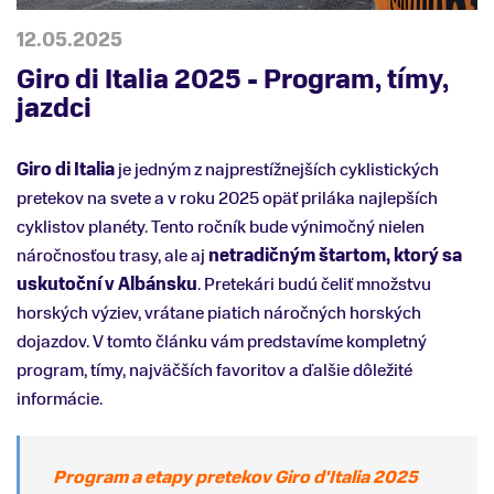
12.05.2025
Giro di Italia 2025 - Program, tímy,
jazdci
Giro di Italia
je jedným z najprestížnejších cyklistických
pretekov na svete a v roku 2025 opäť priláka najlepších
cyklistov planéty. Tento ročník bude výnimočný nielen
náročnosťou trasy, ale aj
netradičným štartom, ktorý sa
uskutoční v Albánsku
. Pretekári budú čeliť množstvu
horských výziev, vrátane piatich náročných horských
dojazdov. V tomto článku vám predstavíme kompletný
program, tímy, najväčších favoritov a ďalšie dôležité
informácie.
Program a etapy pretekov Giro d'Italia 2025