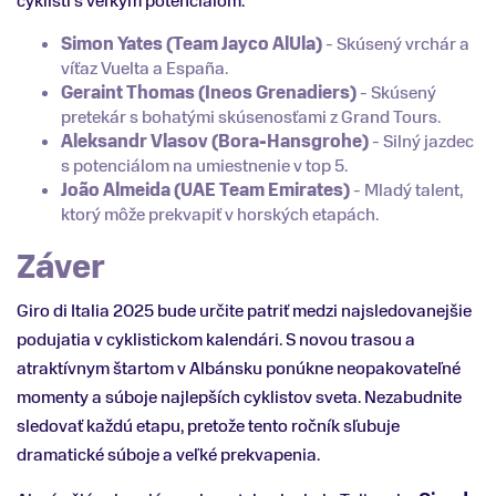
cyklisti s veľkým potenciálom.
Simon Yates (Team Jayco AlUla)
- Skúsený vrchár a
víťaz Vuelta a España.
Geraint Thomas (Ineos Grenadiers)
- Skúsený
pretekár s bohatými skúsenosťami z Grand Tours.
Aleksandr Vlasov (Bora-Hansgrohe)
- Silný jazdec
s potenciálom na umiestnenie v top 5.
João Almeida (UAE Team Emirates)
- Mladý talent,
ktorý môže prekvapiť v horských etapách.
Záver
Giro di Italia 2025 bude určite patriť medzi najsledovanejšie
podujatia v cyklistickom kalendári. S novou trasou a
atraktívnym štartom v Albánsku ponúkne neopakovateľné
momenty a súboje najlepších cyklistov sveta. Nezabudnite
sledovať každú etapu, pretože tento ročník sľubuje
dramatické súboje a veľké prekvapenia.