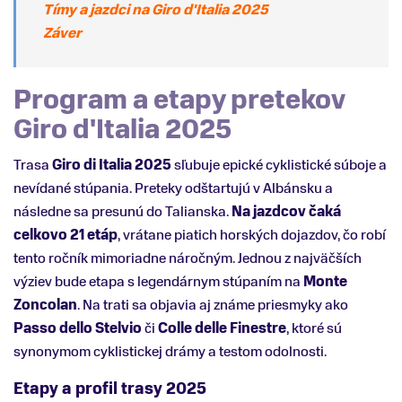
Tímy a jazdci na Giro d'Italia 2025
Záver
Program a etapy pretekov
Giro d'Italia 2025
Trasa
Giro di Italia 2025
sľubuje epické cyklistické súboje a
nevídané stúpania. Preteky odštartujú v Albánsku a
následne sa presunú do Talianska.
Na jazdcov čaká
celkovo 21 etáp
, vrátane piatich horských dojazdov, čo robí
tento ročník mimoriadne náročným. Jednou z najväčších
výziev bude etapa s legendárnym stúpaním na
Monte
Zoncolan
. Na trati sa objavia aj známe priesmyky ako
Passo dello Stelvio
či
Colle delle Finestre
, ktoré sú
synonymom cyklistickej drámy a testom odolnosti.
Etapy a profil trasy 2025