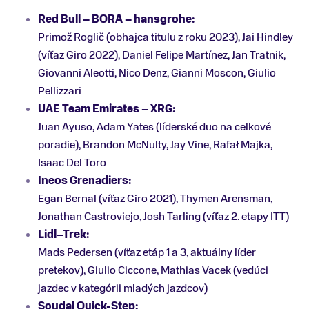
Red Bull – BORA – hansgrohe:
Primož Roglič (obhajca titulu z roku 2023), Jai Hindley
(víťaz Giro 2022), Daniel Felipe Martínez, Jan Tratnik,
Giovanni Aleotti, Nico Denz, Gianni Moscon, Giulio
Pellizzari
UAE Team Emirates – XRG:
Juan Ayuso, Adam Yates (líderské duo na celkové
poradie), Brandon McNulty, Jay Vine, Rafał Majka,
Isaac Del Toro
Ineos Grenadiers:
Egan Bernal (víťaz Giro 2021), Thymen Arensman,
Jonathan Castroviejo, Josh Tarling (víťaz 2. etapy ITT)
Lidl–Trek:
Mads Pedersen (víťaz etáp 1 a 3, aktuálny líder
pretekov), Giulio Ciccone, Mathias Vacek (vedúci
jazdec v kategórii mladých jazdcov)
Soudal Quick-Step: