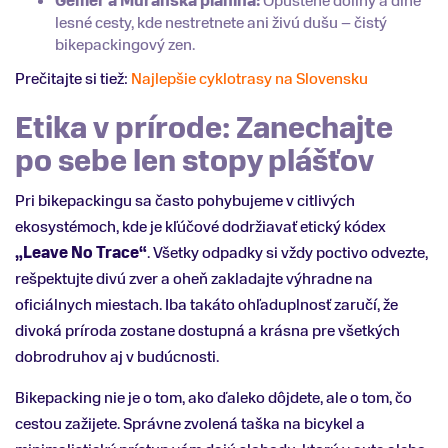
Gemer a Muránska planina:
Opustené doliny a dlhé
lesné cesty, kde nestretnete ani živú dušu – čistý
bikepackingový zen.
Prečitajte si tiež:
Najlepšie cyklotrasy na Slovensku
Etika v prírode: Zanechajte
po sebe len stopy plášťov
Pri bikepackingu sa často pohybujeme v citlivých
ekosystémoch, kde je kľúčové dodržiavať etický kódex
„Leave No Trace“
. Všetky odpadky si vždy poctivo odvezte,
rešpektujte divú zver a oheň zakladajte výhradne na
oficiálnych miestach. Iba takáto ohľaduplnosť zaručí, že
divoká príroda zostane dostupná a krásna pre všetkých
dobrodruhov aj v budúcnosti.
Bikepacking nie je o tom, ako ďaleko dôjdete, ale o tom, čo
cestou zažijete. Správne zvolená taška na bicykel a