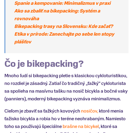
Spanie a kempovanie: Minimalizmus v praxi
Ako sa zbaliť na bikepacking: Systém a
rovnováha
Bikepacking trasy na Slovensku: Kde začať?
Etika v prírode: Zanechajte po sebe len stopy
plášťov
Čo je bikepacking?
Mnoho ľudí si bikepacking pletie s klasickou cykloturistikou,
no rozdiel je zásadný. Zatiaľ čo tradičný „ťažký“ cykloturista
sa spolieha na masívnu tašku na nosič bicykla a bočné vaky
(panniers), moderný bikepacking vyznáva minimalizmus.
Cieľom je zbaviť sa ťažkých kovových
nosičov,
ktoré menia
ťažisko bicykla a robia ho v teréne neohrabaným. Namiesto
toho sa používajú špeciálne
brašne na bicykel
, ktoré sa