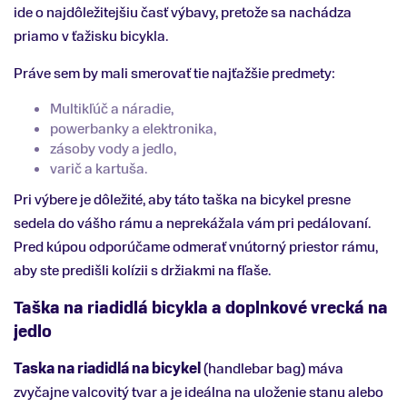
ide o najdôležitejšiu časť výbavy, pretože sa nachádza
priamo v ťažisku bicykla.
Práve sem by mali smerovať tie najťažšie predmety:
Multikľúč a náradie,
powerbanky a elektronika,
zásoby vody a jedlo,
varič a kartuša.
Pri výbere je dôležité, aby táto taška na bicykel presne
sedela do vášho rámu a neprekážala vám pri pedálovaní.
Pred kúpou odporúčame odmerať vnútorný priestor rámu,
aby ste predišli kolízii s držiakmi na fľaše.
Taška na riadidlá bicykla a doplnkové vrecká na
jedlo
Taska na riadidlá na bicykel
(handlebar bag) máva
zvyčajne valcovitý tvar a je ideálna na uloženie stanu alebo