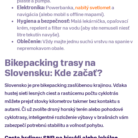
plášte a pumpa.
Elektronika:
Powerbanka,
nabitý svetlomet
a
navigácia (alebo mobil s offline mapami).
Hygiena a bezpečnosť:
Malá lekárnička, opaľovací
krém, repelent a filter na vodu (aby ste nemuseli niesť
litre tekutín navyše).
Oblečenie:
Vždy majte jednu suchú vrstvu na spanie v
nepremokavom obale.
Bikepacking trasy na
Slovensku: Kde začať?
Slovensko je pre bikepacking zasľúbenou krajinou. Vďaka
hustej sieti lesných ciest a rastúcemu počtu cyklotrás
môžete prejsť stovky kilometrov takmer bez kontaktu s
autami. Či už zvolíte drsný horský terén alebo pohodové
cyklotrasy, inteligentné rozloženie výbavy v brašnách vám
zabezpečí potrebnú stabilitu a voľnosť pohybu.
Cesta hrdinov SNP na bicykli alebo lokálne