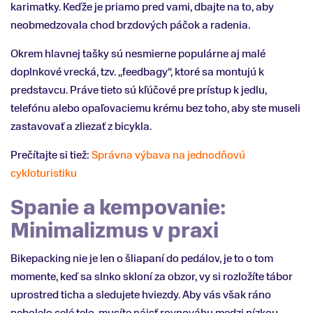
karimatky. Keďže je priamo pred vami, dbajte na to, aby
neobmedzovala chod brzdových páčok a radenia.
Okrem hlavnej tašky sú nesmierne populárne aj malé
doplnkové vrecká, tzv. „feedbagy“, ktoré sa montujú k
predstavcu. Práve tieto sú kľúčové pre prístup k jedlu,
telefónu alebo opaľovaciemu krému bez toho, aby ste museli
zastavovať a zliezať z bicykla.
Prečítajte si tiež:
Správna výbava na jednodňovú
cykloturistiku
Spanie a kempovanie:
Minimalizmus v praxi
Bikepacking nie je len o šliapaní do pedálov, je to o tom
momente, keď sa slnko skloní za obzor, vy si rozložíte tábor
uprostred ticha a sledujete hviezdy. Aby vás však ráno
nebolelo celé telo, musíte nájsť rovnováhu medzi nízkou