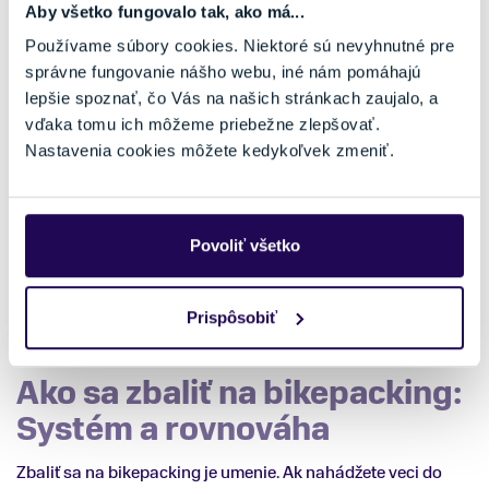
Výber spacáku a karimatky podľa sezóny
Aby všetko fungovalo tak, ako má...
Používame súbory cookies. Niektoré sú nevyhnutné pre
Pri výbere spania pre bikepacking sledujte jeden hlavný
správne fungovanie nášho webu, iné nám pomáhajú
parameter:
objem po zbalení
.
lepšie spoznať, čo Vás na našich stránkach zaujalo, a
Spacák:
Páperové spacáky sú pre bikepacking
vďaka tomu ich môžeme priebežne zlepšovať.
ideálom. Majú najlepší pomer tepla k hmotnosti a dajú
Nastavenia cookies môžete kedykoľvek zmeniť.
sa stlačiť do miniatúrnych rozmerov, vďaka čomu sa
poľahky zmestia do tašky pod sedadlo bicykla.
Syntetika je lacnejšia, ale v brašnách vám zaberie
dvakrát toľko miesta.
Povoliť všetko
Karimatka:
Zabudnite na klasické penové „karimatky“
uviazané zvonku na bicykli. Nafukovacie modely
ponúkajú kráľovský komfort aj na nerovnom povrchu
Prispôsobiť
a po vyfúknutí nie sú väčšie ako plechovka piva.
Ako sa zbaliť na bikepacking:
Systém a rovnováha
Zbaliť sa na bikepacking je umenie. Ak nahádžete veci do