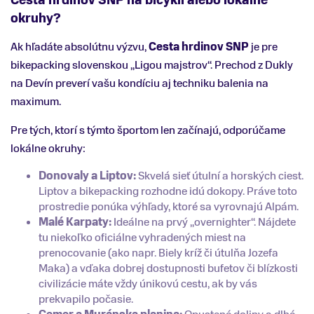
okruhy?
Ak hľadáte absolútnu výzvu,
Cesta hrdinov SNP
je pre
bikepacking slovenskou „Ligou majstrov“. Prechod z Dukly
na Devín preverí vašu kondíciu aj techniku balenia na
maximum.
Pre tých, ktorí s týmto športom len začínajú, odporúčame
lokálne okruhy:
Donovaly a Liptov:
Skvelá sieť útulní a horských ciest.
Liptov a bikepacking rozhodne idú dokopy. Práve toto
prostredie ponúka výhľady, ktoré sa vyrovnajú Alpám.
Malé Karpaty:
Ideálne na prvý „overnighter“. Nájdete
tu niekoľko oficiálne vyhradených miest na
prenocovanie (ako napr. Biely kríž či útulňa Jozefa
Maka) a vďaka dobrej dostupnosti bufetov či blízkosti
civilizácie máte vždy únikovú cestu, ak by vás
prekvapilo počasie.