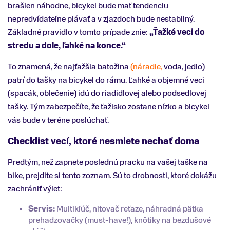
brašien náhodne, bicykel bude mať tendenciu
nepredvídateľne plávať a v zjazdoch bude nestabilný.
Základné pravidlo v tomto prípade znie:
„Ťažké veci do
stredu a dole, ľahké na konce.“
To znamená, že najťažšia batožina
(náradie,
voda, jedlo)
patrí do tašky na bicykel do rámu. Ľahké a objemné veci
(spacák, oblečenie) idú do riadidlovej alebo podsedlovej
tašky. Tým zabezpečíte, že ťažisko zostane nízko a bicykel
vás bude v teréne poslúchať.
Checklist vecí, ktoré nesmiete nechať doma
Predtým, než zapnete poslednú pracku na vašej taške na
bike, prejdite si tento zoznam. Sú to drobnosti, ktoré dokážu
zachrániť výlet:
Servis:
Multikľúč, nitovač reťaze, náhradná pätka
prehadzovačky (must-have!), knôtiky na bezdušové