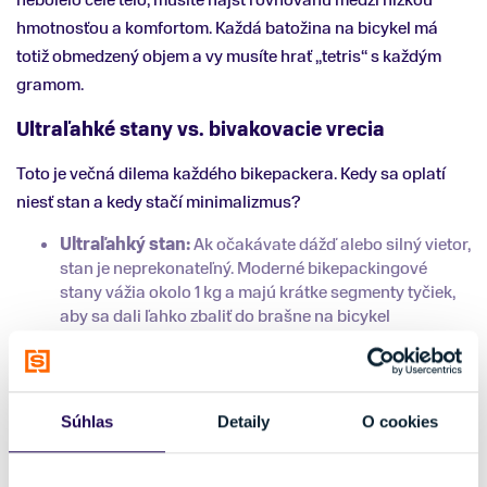
hmotnosťou a komfortom. Každá batožina na bicykel má
totiž obmedzený objem a vy musíte hrať „tetris“ s každým
gramom.
Ultraľahké stany vs. bivakovacie vrecia
Toto je večná dilema každého bikepackera. Kedy sa oplatí
niesť stan a kedy stačí minimalizmus?
Ultraľahký stan:
Ak očakávate dážď alebo silný vietor,
stan je neprekonateľný. Moderné bikepackingové
stany vážia okolo 1 kg a majú krátke segmenty tyčiek,
aby sa dali ľahko zbaliť do brašne na bicykel
umiestnenej na riadidlách.
Bivakovacie vrece („žďárák“):
Voľba pre puristov. Je
to v podstate nepremokavý obal na spacák. Výhodou
je extrémne nízka hmotnosť a rýchlosť prípravy.
Súhlas
Detaily
O cookies
Nevýhodou je kondenzácia vlhkosti a fakt, že ak prší, aj
rannú kávu si budete musieť vypiť v daždi.