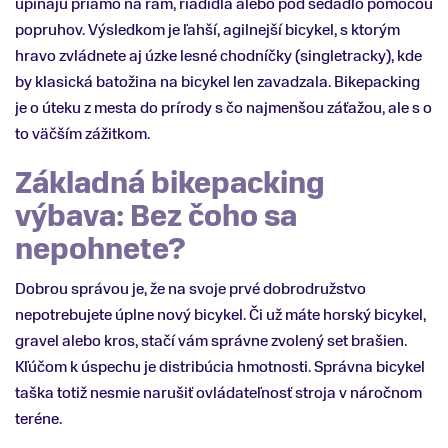
upínajú priamo na rám, riadidlá alebo pod sedadlo pomocou
popruhov. Výsledkom je ľahší, agilnejší bicykel, s ktorým
hravo zvládnete aj úzke lesné chodníčky (singletracky), kde
by klasická batožina na bicykel len zavadzala. Bikepacking
je o úteku z mesta do prírody s čo najmenšou záťažou, ale s o
to väčším zážitkom.
Základná bikepacking
výbava: Bez čoho sa
nepohnete?
Dobrou správou je, že na svoje prvé dobrodružstvo
nepotrebujete úplne nový bicykel. Či už máte horský bicykel,
gravel alebo kros, stačí vám správne zvolený set brašien.
Kľúčom k úspechu je distribúcia hmotnosti. Správna bicykel
taška totiž nesmie narušiť ovládateľnosť stroja v náročnom
teréne.