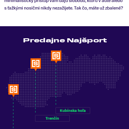
minimalistický prístup vám dajú slobodu, ktorú v aute alebo
s ťažkými nosičmi nikdy nezažijete. Tak čo, máte už zbalené?
Predajne Najšport
Kubínska hoľa
Trenčín