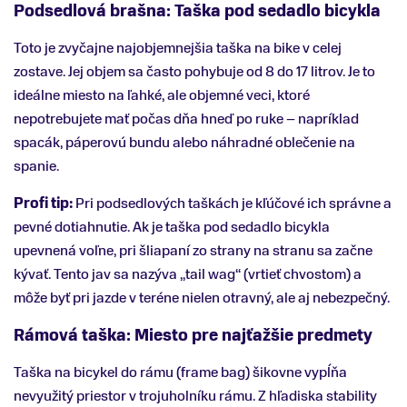
Podsedlová brašna: Taška pod sedadlo bicykla
Toto je zvyčajne najobjemnejšia taška na bike v celej
zostave. Jej objem sa často pohybuje od 8 do 17 litrov. Je to
ideálne miesto na ľahké, ale objemné veci, ktoré
nepotrebujete mať počas dňa hneď po ruke – napríklad
spacák, páperovú bundu alebo náhradné oblečenie na
spanie.
Profi tip:
Pri podsedlových taškách je kľúčové ich správne a
pevné dotiahnutie. Ak je taška pod sedadlo bicykla
upevnená voľne, pri šliapaní zo strany na stranu sa začne
kývať. Tento jav sa nazýva „tail wag“ (vrtieť chvostom) a
môže byť pri jazde v teréne nielen otravný, ale aj nebezpečný.
Rámová taška: Miesto pre najťažšie predmety
Taška na bicykel do rámu (frame bag) šikovne vypĺňa
nevyužitý priestor v trojuholníku rámu. Z hľadiska stability