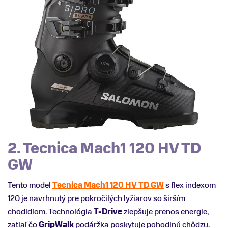
2. Tecnica Mach1 120 HV TD
GW
Tento model
Tecnica Mach1 120 HV TD GW
s flex indexom
120 je navrhnutý pre pokročilých lyžiarov so širším
chodidlom. Technológia
T-Drive
zlepšuje prenos energie,
zatiaľ čo
GripWalk
podáržka poskytuje pohodlnú chôdzu.