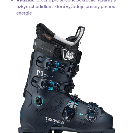
úzkym chodidlom, ktoré vyžadujú presný prenos
energie