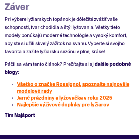
Záver
Pri výbere lyžiarskych topánok je dôležité zvážiť vaše
schopnosti, tvar chodidla a štýl lyžovania. Všetky tieto
modely ponúkajú moderné technológie a vysoký komfort,
aby ste si užili skvelý zážitok na svahu. Vyberte si svojho
favorita a zažite lyžiarsku sezónu v plnej kráse!
Páčil sa vám tento článok? Prečítajte si aj
ďalšie podobné
blogy:
Všetko o značke Rossignol, spoznajte najnovšie
modelové rady
Jarné prázdniny a lyžovačka v roku 2025
Najlepšie výživové doplnky pre lyžiarov
Tím Najšport