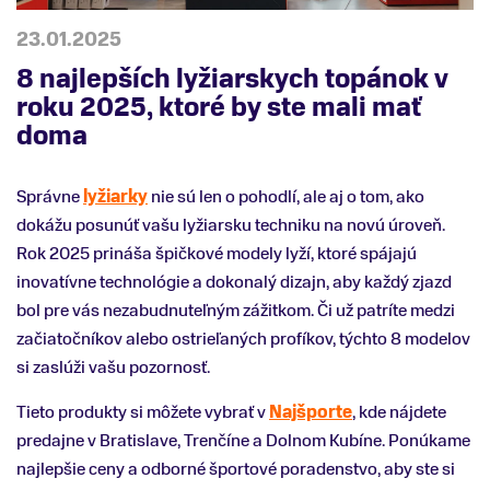
23.01.2025
8 najlepších lyžiarskych topánok v
roku 2025, ktoré by ste mali mať
doma
Správne
lyžiarky
nie sú len o pohodlí, ale aj o tom, ako
dokážu posunúť vašu lyžiarsku techniku na novú úroveň.
Rok 2025 prináša špičkové modely lyží, ktoré spájajú
inovatívne technológie a dokonalý dizajn, aby každý zjazd
bol pre vás nezabudnuteľným zážitkom. Či už patríte medzi
začiatočníkov alebo ostrieľaných profíkov, týchto 8 modelov
si zaslúži vašu pozornosť.
Tieto produkty si môžete vybrať v
Najšporte
, kde nájdete
predajne v Bratislave, Trenčíne a Dolnom Kubíne. Ponúkame
najlepšie ceny a odborné športové poradenstvo, aby ste si