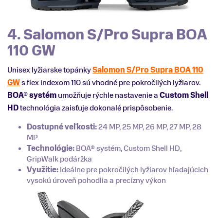
4. Salomon S/Pro Supra BOA
110 GW
Unisex lyžiarske topánky
Salomon S/Pro Supra BOA 110
GW
s flex indexom 110 sú vhodné pre pokročilých lyžiarov.
BOA® systém
umožňuje rýchle nastavenie a
Custom
Shell
HD
technológia zaisťuje dokonalé prispôsobenie.
Dostupné veľkosti:
24 MP, 25 MP, 26 MP, 27 MP, 28
MP
Technológie:
BOA® systém, Custom Shell HD,
GripWalk podáržka
Využitie:
Ideálne pre pokročilých lyžiarov hľadajúcich
vysokú úroveň pohodlia a precízny výkon