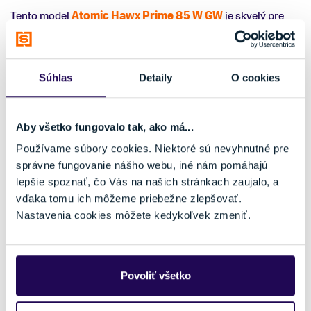
Tento model
Atomic Hawx Prime 85 W GW
je skvelý pre
začiatočníčky a rekreačné lyžiarky.
Memory Fit
technológia
zaisťuje rýchle prispôsobenie tvaru a
GripWalk
podáržka zlepšuje chôdzu mimo svahu.
Súhlas
Detaily
O cookies
Dostupné veľkosti:
22 MP, 23 MP, 24 MP, 25 MP, 26
MP
Technológie:
Memory Fit, GripWalk podáržka
Aby všetko fungovalo tak, ako má...
Využitie:
Určené pre začiatočníčky a rekreačné
Používame súbory cookies. Niektoré sú nevyhnutné pre
lyžiarky, ktoré preferujú pohodlie a jednoduchú
správne fungovanie nášho webu, iné nám pomáhajú
ovládateľnosť
lepšie spoznať, čo Vás na našich stránkach zaujalo, a
vďaka tomu ich môžeme priebežne zlepšovať.
Nastavenia cookies môžete kedykoľvek zmeniť.
Povoliť všetko