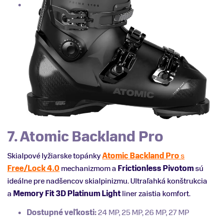
7. Atomic Backland Pro
Skialpové lyžiarske topánky
Atomic Backland Pro
s
Free/Lock 4.0
mechanizmom a
Frictionless
Pivotom
sú
ideálne pre nadšencov skialpinizmu. Ultraľahká konštrukcia
a
Memory
Fit
3D
Platinum
Light
liner zaistia komfort.
Dostupné veľkosti:
24 MP, 25 MP, 26 MP, 27 MP