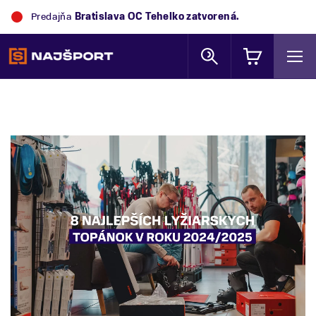
.
Predajňa
Trek Flagship Store Bratislava
za