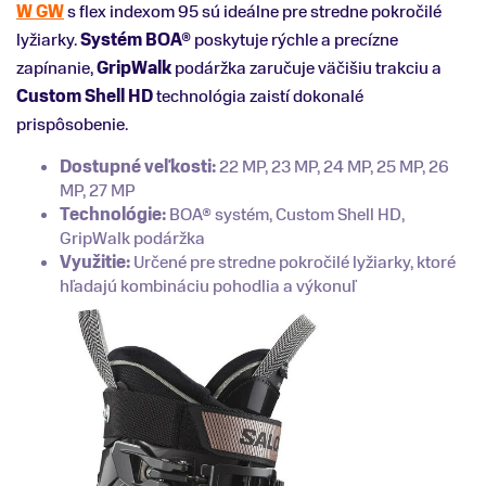
W GW
s flex indexom 95 sú ideálne pre stredne pokročilé
lyžiarky.
Systém BOA®
poskytuje rýchle a precízne
zapínanie,
GripWalk
podáržka zaručuje väčišiu trakciu a
Custom Shell HD
technológia zaistí dokonalé
prispôsobenie.
Dostupné veľkosti:
22 MP, 23 MP, 24 MP, 25 MP, 26
MP, 27 MP
Technológie:
BOA® systém, Custom Shell HD,
GripWalk podáržka
Využitie:
Určené pre stredne pokročilé lyžiarky, ktoré
hľadajú kombináciu pohodlia a výkonuľ