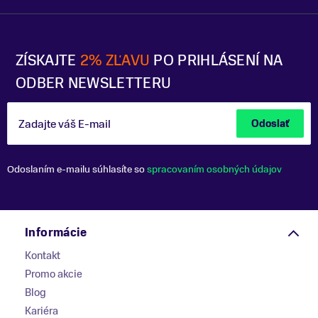
ZÍSKAJTE
2% ZĽAVU
PO PRIHLÁSENÍ NA
ODBER NEWSLETTERU
Zadajte váš E-mail
Odoslať
Odoslaním e-mailu súhlasíte so
spracovaním osobných údajov
Informácie
Kontakt
Promo akcie
Blog
Kariéra