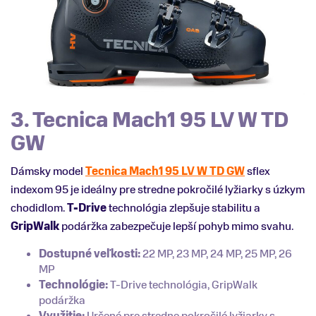
3. Tecnica Mach1 95 LV W TD
GW
Dámsky model
Tecnica Mach1 95 LV W TD GW
sflex
indexom 95 je ideálny pre stredne pokročilé lyžiarky s úzkym
chodidlom.
T-Drive
technológia zlepšuje stabilitu a
GripWalk
podáržka zabezpečuje lepší pohyb mimo svahu.
Dostupné veľkosti:
22 MP, 23 MP, 24 MP, 25 MP, 26
MP
Technológie:
T-Drive technológia, GripWalk
podáržka
Využitie:
Určené pre stredne pokročilé lyžiarky s