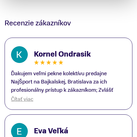
Recenzie zákazníkov
Kornel Ondrasik
Ďakujem veľmi pekne kolektívu predajne
NajŠport na Bajkalskej, Bratislava za ich
profesionálny prístup k zákazníkom; Zvlášť
ďakujem špecialistovi Martinovi Gunišovi za
Čítať viac
jeho odbornú pomoc pri kúpe nových lyží a
lyžiarskej obuvi, ako aj prilby.. všetko značka
Atomic; Pán Martin Guniš mi svojou
Eva Veľká
odbornosťou otvoril nové obzory a dozvedel