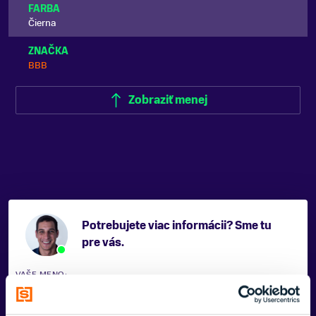
FARBA
Čierna
ZNAČKA
BBB
Zobraziť menej
Potrebujete viac informácii? Sme tu
pre vás.
VAŠE MENO: