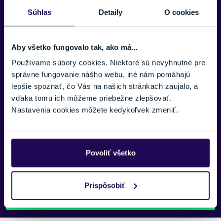
Súhlas
Detaily
O cookies
E-MAIL:
Aby všetko fungovalo tak, ako má...
TELEFÓNNE ČÍSLO:
Používame súbory cookies. Niektoré sú nevyhnutné pre
správne fungovanie nášho webu, iné nám pomáhajú
lepšie spoznať, čo Vás na našich stránkach zaujalo, a
vďaka tomu ich môžeme priebežne zlepšovať.
SPRÁVA:
Nastavenia cookies môžete kedykoľvek zmeniť.
Povoliť všetko
Náš špecialista vám, čo najskôr zavolá ohľadom tohto
produktu.
Prispôsobiť