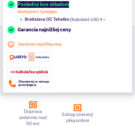
Posledný kus skladom
Dostupné v 1 predajni
Bratislava OC Tehelko
(Bajkalská 2/B)
+
-
Garancia najnižšej ceny
Garancia najnižšej ceny
Kalkulačka splátok
Doprava
Eshop overený
zadarmo nad
zákazníkmi
50 eur