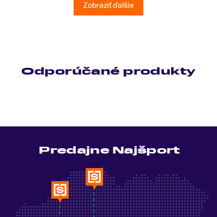
Ešte raz ďakujem.
Zobraziť ďalšie
Odporúčané produkty
Predajne Najšport