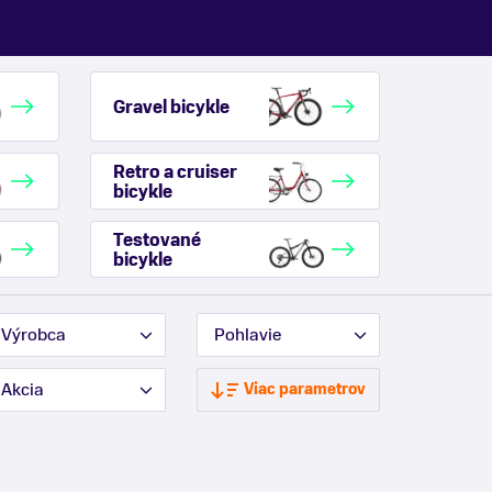
Gravel bicykle
Retro a cruiser
bicykle
Testované
bicykle
Výrobca
Pohlavie
Akcia
Viac parametrov