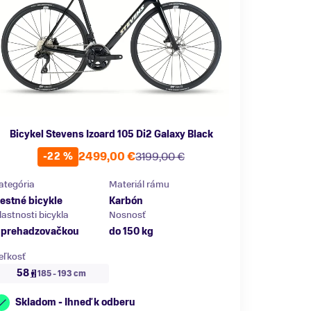
Bicykel Stevens Izoard 105 Di2 Galaxy Black
2499,00 €
3199,00 €
-22 %
ategória
Materiál rámu
estné bicykle
Karbón
lastnosti bicykla
Nosnosť
 prehadzovačkou
do 150 kg
eľkosť
58
185 - 193 cm
Skladom - Ihneď k odberu