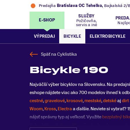
Predajňa
Bratislava OC Tehelko
,
Bajkalská 2/
SLUŽBY
PREDA
E-SHOP
Požičovňa,
Najšp
servis a iné
VÝPREDAJ
BICYKLE
ELEKTROBICYKLE
Späť na
Cyklistika
Bicykle 190
Najväčší výber bicyklov na Slovensku. Na predajni
eshope nájdete viac ako 700 modelov ihneď k odb
cestné
,
gravelové
,
krosové
,
mestské
,
detské
aj
dir
Woom
,
Kross
,
Electra
a ďalšie.
Neviete si vybrať?
nájsť správny typ aj veľkosť. Využite
bezplatný bike
dohodnite
privátny nákup
. Osobný e-shop poradc