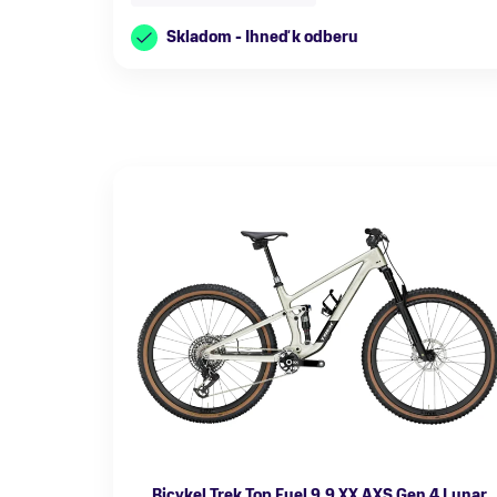
Skladom - Ihneď k odberu
Bicykel Trek Top Fuel 9.9 XX AXS Gen 4 Lunar