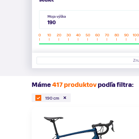
sedieť
Moja výška
0
10
20
30
40
50
60
70
80
90
100
Zru
Máme
417 produktov
podľa filtra:
190 cm