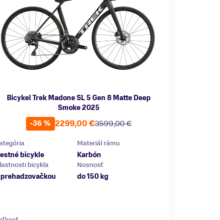
Bicykel Trek Madone SL 5 Gen 8 Matte Deep
Smoke 2025
2299,00 €
3599,00 €
-36 %
ategória
Materiál rámu
estné bicykle
Karbón
lastnosti bicykla
Nosnosť
 prehadzovačkou
do 150 kg
eľkosť