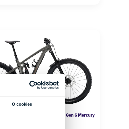
O cookies
icykel Trek Slash 9 GX AXS T-Type Gen 6 Mercury
2025