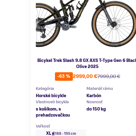
Bicykel Trek Slash 9.8 GX AXS T-Type Gen 6 Blac
Olive 2025
2999,00 €
7999,00 €
-63 %
Kategória
Materiál rámu
Horské bicykle
Karbón
Vlastnosti bicykla
Nosnosť
s košíkom, s
do 150 kg
prehadzovačkou
Veľkosť
XL
188 - 195 cm