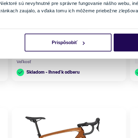
649,00 €
1049,00 €
-38 %
iektoré sú nevyhnutné pre správne fungovanie nášho webu, in
tránkach zaujalo, a vďaka tomu ich môžeme priebežne zlepšova
Kategória
Materiál rámu
K
Cestné bicykle
Hliník
H
Vlastnosti bicykla
Nosnosť
V
s prehadzovačkou
do 150 kg
s
p
Prispôsobiť
V
Veľkosť
Skladom - Ihneď k odberu