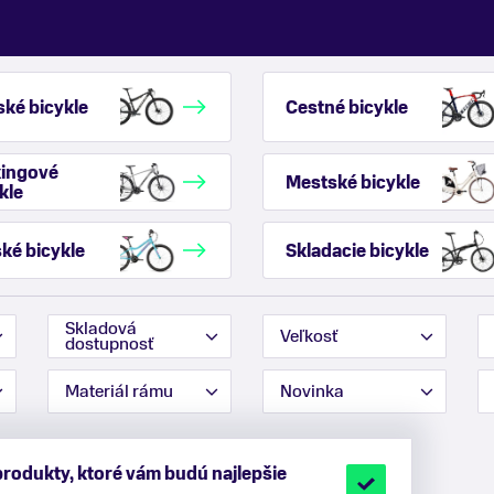
ké bicykle
Cestné bicykle
kingové
Mestské bicykle
kle
ké bicykle
Skladacie bicykle
Skladová
Veľkosť
dostupnosť
Materiál rámu
Novinka
produkty, ktoré vám budú najlepšie