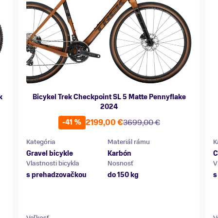
k
Bicykel Trek Checkpoint SL 5 Matte Pennyflake
2024
2199,00 €
3699,00 €
-41 %
Kategória
Materiál rámu
K
Gravel bicykle
Karbón
C
Vlastnosti bicykla
Nosnosť
V
s prehadzovačkou
do 150 kg
s
Veľkosť
V