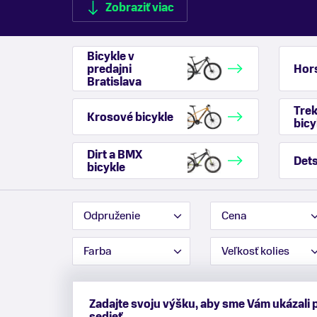
Zobraziť viac
Bicykle v
predajni
Hors
Bratislava
Zobraziť menej
Tre
Krosové bicykle
bicy
Dirt a BMX
Dets
bicykle
Odpruženie
Cena
Farba
Veľkosť kolies
Zadajte svoju výšku, aby sme Vám ukázali 