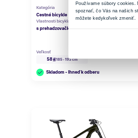
Používame súbory cookies. N
Kategória
Materiál rámu
spoznať, čo Vás na našich s
Cestné bicykle
Karbón
môžete kedykoľvek zmeniť.
Vlastnosti bicykla
Nosnosť
s prehadzovačkou
do 150 kg
Veľkosť
58
185 - 193 cm
Skladom - Ihneď k odberu