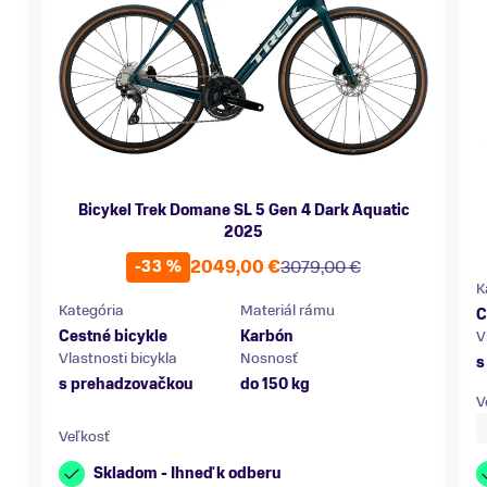
Bicykel Trek Domane SL 5 Gen 4 Dark Aquatic
2025
2049,00 €
3079,00 €
-33 %
K
Kategória
Materiál rámu
C
Cestné bicykle
Karbón
V
Vlastnosti bicykla
Nosnosť
s
s prehadzovačkou
do 150 kg
V
Veľkosť
Skladom - Ihneď k odberu