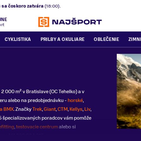
B
sa čoskoro zatvára
(18:00).
JNE
ort
CYKLISTIKA
PRILBY A OKULIARE
OBLEČENIE
ZIMN
 2 000 m² v Bratislave (OC Tehelko) a v
eru alebo na predobjednávku -
horské
,
t a BMX
.
Značky
Trek
,
Giant
,
CTM
,
Kellys
,
Liv
,
 15 špecializovaných poradcov vám pomôže
fitting
,
testovacie centrum
alebo si
a:
+421 220 924 810