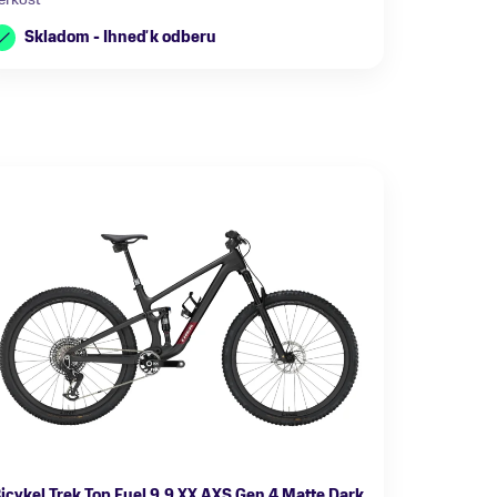
Skladom - Ihneď k odberu
icykel Trek Top Fuel 9.9 XX AXS Gen 4 Matte Dark