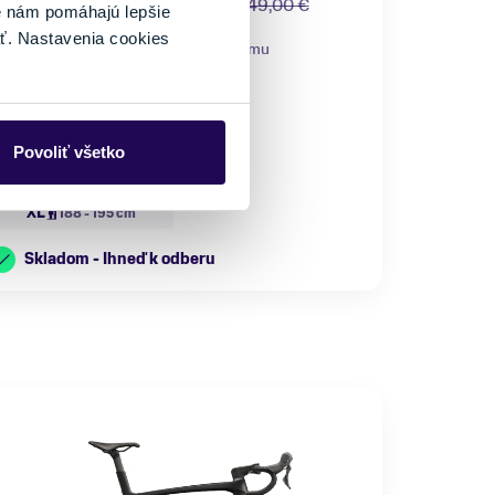
od 2599,00 €
5649,00 €
-54 %
é nám pomáhajú lepšie
ť. Nastavenia cookies
ategória
Materiál rámu
orské bicykle
Hliník
lastnosti bicykla
Nosnosť
 košíkom, s
do 150 kg
rehadzovačkou
Povoliť všetko
eľkosť
XL
188 - 195 cm
Skladom - Ihneď k odberu