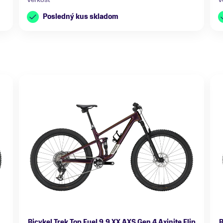
Posledný kus skladom
Bicykel Trek Top Fuel 9.9 XX AXS Gen 4 Axinite Flip
B