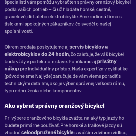
špecialisti vám pomôžu vybrať ten správny oranžový bicykel
podľa vašich potrieb – či už hľadáte horské, cestné,
gravelové, dirt alebo elektrobicykle. Sme rodinná firma s
tisíckami spokojných zákazníkov, čo svedčí o našej
spoľahlivosti.
Okrem predaja poskytujeme aj
servis bicyklov a
elektrobicyklov do 24 hodín
, čo zaisťuje, že váš bicykel
bude vždy v perfektnom stave. Ponúkame aj
privátny
nákup
pre individuálny prístup. Naša expertíza v cyklistike
(pôvodne sme Najlyže) zaručuje, že vám vieme poradiť s
technickými detailmi, ako je výber správnej veľkosti rámu,
typu odpruženia alebo komponentov.
Ako vybrať správny oranžový bicykel
Pri výbere oranžového bicykla zvážte, na aký typ jazdy ho
budete primárne používať. Pre horské a trailové jazdy sú
vhodné
celoodpružené bicykle
s väčším zdvihom vidlice,