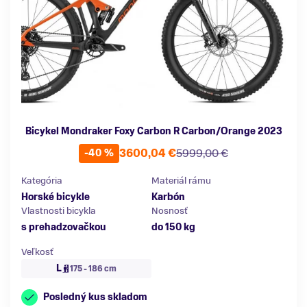
Bicykel Mondraker Foxy Carbon R Carbon/Orange 2023
3600,04 €
5999,00 €
-40 %
Kategória
Materiál rámu
Horské bicykle
Karbón
Vlastnosti bicykla
Nosnosť
s prehadzovačkou
do 150 kg
Veľkosť
L
175 - 186 cm
Posledný kus skladom