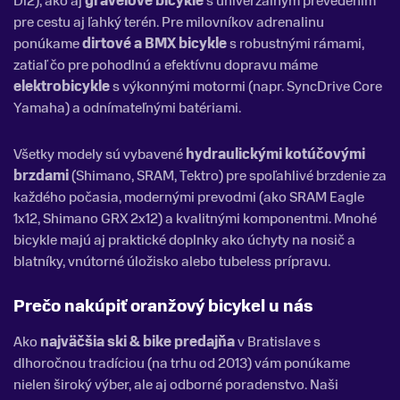
Di2), ako aj
gravelové bicykle
s univerzálnym prevedením
pre cestu aj ľahký terén. Pre milovníkov adrenalinu
ponúkame
dirtové a BMX bicykle
s robustnými rámami,
zatiaľ čo pre pohodlnú a efektívnu dopravu máme
elektrobicykle
s výkonnými motormi (napr. SyncDrive Core
Yamaha) a odnímateľnými batériami.
Všetky modely sú vybavené
hydraulickými kotúčovými
brzdami
(Shimano, SRAM, Tektro) pre spoľahlivé brzdenie za
každého počasia, modernými prevodmi (ako SRAM Eagle
1x12, Shimano GRX 2x12) a kvalitnými komponentmi. Mnohé
bicykle majú aj praktické doplnky ako úchyty na nosič a
blatníky, vnútorné úložisko alebo tubeless prípravu.
Prečo nakúpiť oranžový bicykel u nás
Ako
najväčšia ski & bike predajňa
v Bratislave s
dlhoročnou tradíciou (na trhu od 2013) vám ponúkame
nielen široký výber, ale aj odborné poradenstvo. Naši