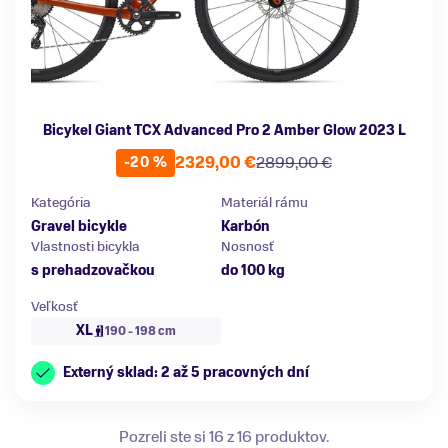
Bicykel Giant TCX Advanced Pro 2 Amber Glow 2023 L
2329,00 €
2899,00 €
-20 %
Kategória
Materiál rámu
Gravel bicykle
Karbón
Vlastnosti bicykla
Nosnosť
s prehadzovačkou
do 100 kg
Veľkosť
XL
190 - 198 cm
Externý sklad: 2 až 5 pracovných dní
Pozreli ste si 16 z 16 produktov.