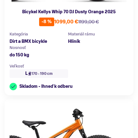
Bicykel Kellys Whip 70 DJ Dusty Orange 2025
1099,00 €
1199,00 €
-8 %
Kategória
Materiál rámu
Dirt a BMX bicykle
Hliník
Nosnosť
do 150 kg
Veľkosť
L
170 - 190 cm
Skladom - Ihneď k odberu