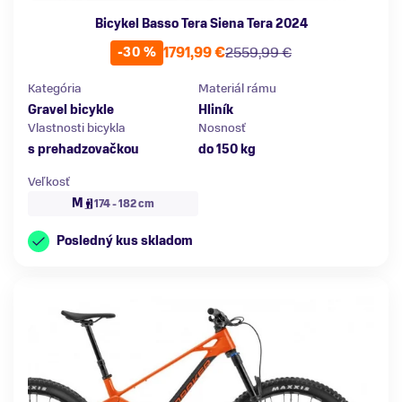
Bicykel Basso Tera Siena Tera 2024
1791,99 €
2559,99 €
-30 %
Kategória
Materiál rámu
Gravel bicykle
Hliník
Vlastnosti bicykla
Nosnosť
s prehadzovačkou
do 150 kg
Veľkosť
M
174 - 182 cm
Posledný kus skladom