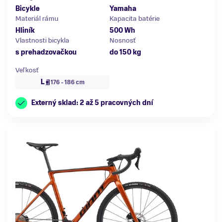
Bicykle
Yamaha
Materiál rámu
Kapacita batérie
Hliník
500 Wh
Vlastnosti bicykla
Nosnosť
s prehadzovačkou
do 150 kg
Veľkosť
L
176 - 186 cm
Externý sklad: 2 až 5 pracovných dní