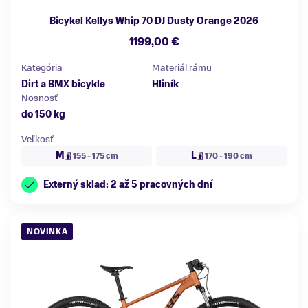
Bicykel Kellys Whip 70 DJ Dusty Orange 2026
1199,00 €
Kategória
Materiál rámu
Dirt a BMX bicykle
Hliník
Nosnosť
do 150 kg
Veľkosť
M
L
155 - 175 cm
170 - 190 cm
Externý sklad: 2 až 5 pracovných dní
NOVINKA