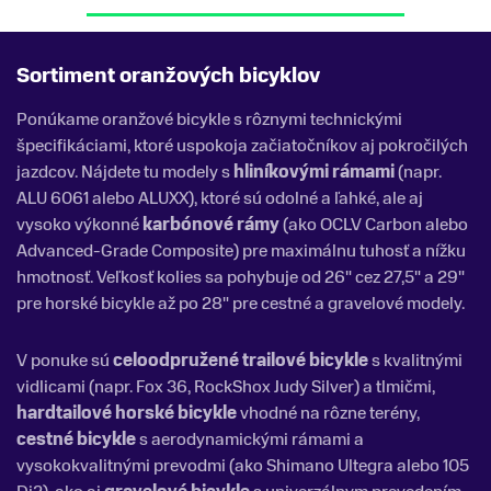
Sortiment oranžových bicyklov
Ponúkame oranžové bicykle s rôznymi technickými
špecifikáciami, ktoré uspokoja začiatočníkov aj pokročilých
jazdcov. Nájdete tu modely s
hliníkovými rámami
(napr.
ALU 6061 alebo ALUXX), ktoré sú odolné a ľahké, ale aj
vysoko výkonné
karbónové rámy
(ako OCLV Carbon alebo
Advanced-Grade Composite) pre maximálnu tuhosť a nížku
hmotnosť. Veľkosť kolies sa pohybuje od 26" cez 27,5" a 29"
pre horské bicykle až po 28" pre cestné a gravelové modely.
V ponuke sú
celoodpružené trailové bicykle
s kvalitnými
vidlicami (napr. Fox 36, RockShox Judy Silver) a tlmičmi,
hardtailové horské bicykle
vhodné na rôzne terény,
cestné bicykle
s aerodynamickými rámami a
vysokokvalitnými prevodmi (ako Shimano Ultegra alebo 105