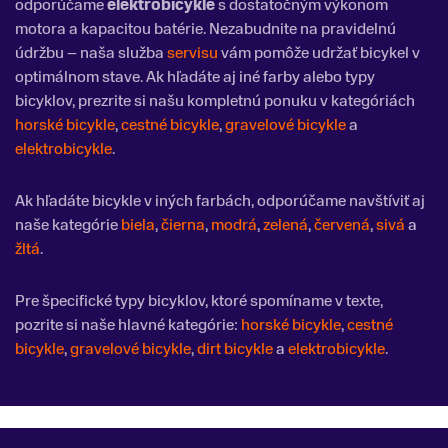
odporúčame
elektrobicykle
s dostatočným výkonom
motora a kapacitou batérie. Nezabudnite na pravidelnú
údržbu – naša služba
servisu
vám pomôže udržať bicykel v
optimálnom stave. Ak hľadáte aj iné farby alebo typy
bicyklov, prezrite si našu kompletnú ponuku v kategóriách
horské bicykle
,
cestné bicykle
,
gravelové bicykle
a
elektrobicykle
.
Ak hľadáte bicykle v iných farbách, odporúčame navštíviť aj
naše kategórie
biela
,
čierna
,
modrá
,
zelená
,
červená
,
sivá
a
žltá
.
Pre špecifické typy bicyklov, ktoré spomíname v texte,
pozrite si naše hlavné kategórie:
horské bicykle
,
cestné
bicykle
,
gravelové bicykle
,
dirt bicykle
a
elektrobicykle
.