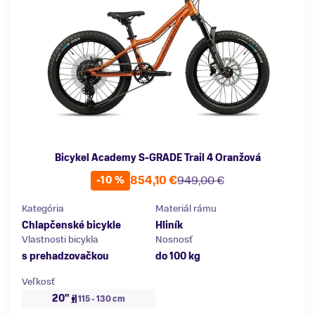
Bicykel Academy S-GRADE Trail 4 Oranžová
854,10 €
949,00 €
-10 %
Kategória
Materiál rámu
Chlapčenské bicykle
Hliník
Vlastnosti bicykla
Nosnosť
s prehadzovačkou
do 100 kg
Veľkosť
20"
115 - 130 cm