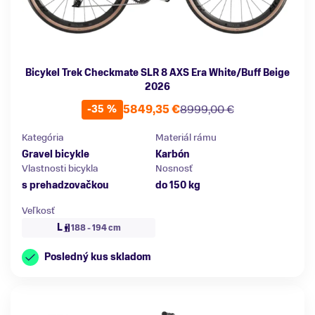
Bicykel Trek Checkmate SLR 8 AXS Era White/Buff Beige
2026
5849,35 €
8999,00 €
-35 %
Kategória
Materiál rámu
Gravel bicykle
Karbón
Vlastnosti bicykla
Nosnosť
s prehadzovačkou
do 150 kg
Veľkosť
L
188 - 194 cm
Posledný kus skladom