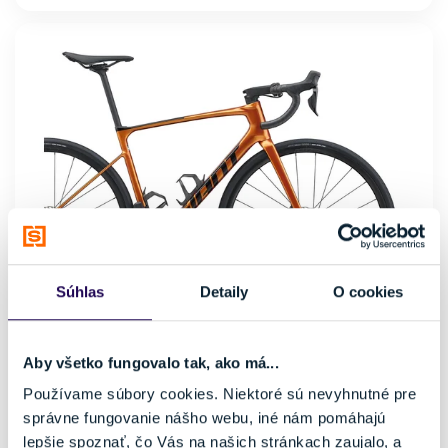
Súhlas
Detaily
O cookies
Bicykel Giant Defy Advanced 1 Solar Flare 2025
Aby všetko fungovalo tak, ako má...
3389,00 €
3749,00 €
-10 %
Používame súbory cookies. Niektoré sú nevyhnutné pre
správne fungovanie nášho webu, iné nám pomáhajú
Kategória
Materiál rámu
lepšie spoznať, čo Vás na našich stránkach zaujalo, a