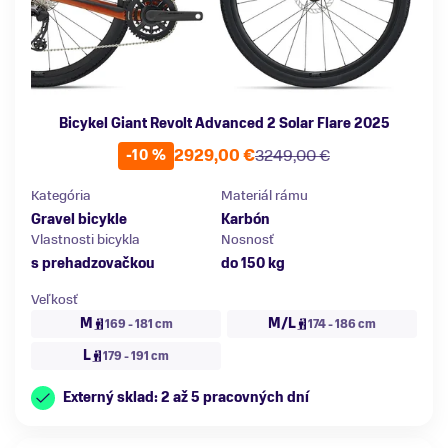
Bicykel Giant Revolt Advanced 2 Solar Flare 2025
2929,00 €
3249,00 €
-10 %
Kategória
Materiál rámu
Gravel bicykle
Karbón
Vlastnosti bicykla
Nosnosť
s prehadzovačkou
do 150 kg
Veľkosť
M
M/L
169 - 181 cm
174 - 186 cm
L
179 - 191 cm
Externý sklad: 2 až 5 pracovných dní