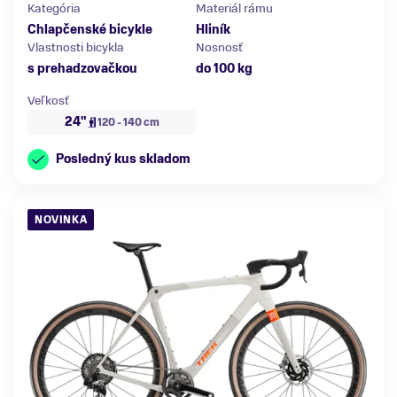
Kategória
Materiál rámu
Chlapčenské bicykle
Hliník
Vlastnosti bicykla
Nosnosť
s prehadzovačkou
do 100 kg
Veľkosť
24"
120 - 140 cm
Posledný kus skladom
NOVINKA