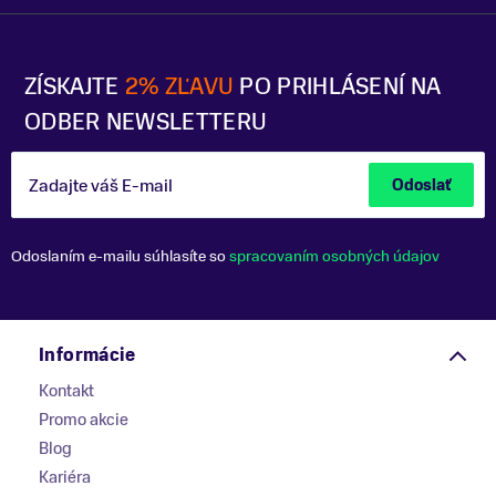
ZÍSKAJTE
2% ZĽAVU
PO PRIHLÁSENÍ NA
ODBER NEWSLETTERU
Zadajte váš E-mail
Odoslať
Odoslaním e-mailu súhlasíte so
spracovaním osobných údajov
Informácie
Kontakt
Promo akcie
Blog
Kariéra