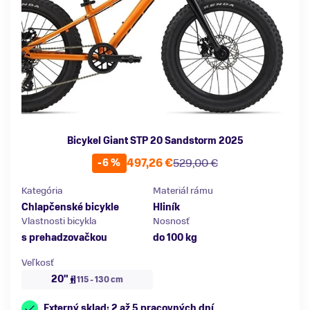
Bicykel Giant STP 20 Sandstorm 2025
497,26 €
529,00 €
-6 %
Kategória
Materiál rámu
Chlapčenské bicykle
Hliník
Vlastnosti bicykla
Nosnosť
s prehadzovačkou
do 100 kg
Veľkosť
20"
115 - 130 cm
Externý sklad: 2 až 5 pracovných dní