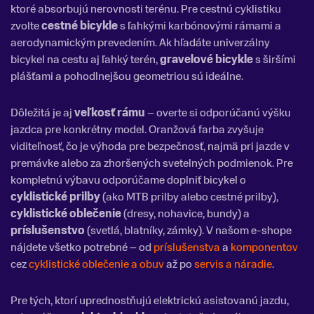
ktoré absorbujú nerovnosti terénu. Pre cestnú cyklistiku
zvolte
cestné bicykle
s ľahkými karbónovými rámami a
aerodynamickým prevedením. Ak hľadáte univerzálny
bicykel na cestu aj ľahký terén,
gravelové bicykle
s širšími
plášťami a pohodlnejšou geometriou sú ideálne.
Dôležitá je aj
veľkosť rámu
– overte si odporúčanú výšku
jazdca pre konkrétny model. Oranžová farba zvyšuje
viditeľnosť, čo je výhoda pre bezpečnosť, najmä pri jazde v
premávke alebo za zhoršených svetelných podmienok. Pre
kompletnú výbavu odporúčame doplniť bicykel o
cyklistické prilby
(ako MTB prilby alebo cestné prilby),
cyklistické oblečenie
(dresy, nohavice, bundy) a
príslušenstvo
(svetlá, blatníky, zámky). V našom e-shope
nájdete všetko potrebné – od
príslušenstva
a
komponentov
cez
cyklistické oblečenie a obuv
až po
servis a náradie
.
Pre tých, ktorí uprednostňujú elektrickú asistovanú jazdu,