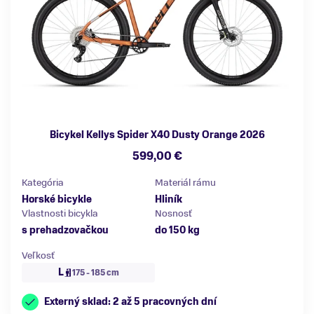
Bicykel Kellys Spider X40 Dusty Orange 2026
599,00 €
Kategória
Materiál rámu
Horské bicykle
Hliník
Vlastnosti bicykla
Nosnosť
s prehadzovačkou
do 150 kg
Veľkosť
L
175 - 185 cm
Externý sklad: 2 až 5 pracovných dní