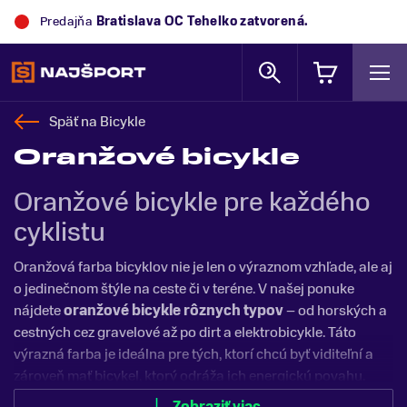
Predajňa
Trek Flagship Store Bratislava
zatvorená.
Späť na
Bicykle
Oranžové bicykle
Oranžové bicykle pre každého
cyklistu
Oranžová farba bicyklov nie je len o výraznom vzhľade, ale aj
o jedinečnom štýle na ceste či v teréne. V našej ponuke
nájdete
oranžové bicykle rôznych typov
– od horských a
cestných cez gravelové až po dirt a elektrobicykle. Táto
výrazná farba je ideálna pre tých, ktorí chcú byť viditeľní a
zároveň mať bicykel, ktorý odráža ich energickú povahu.