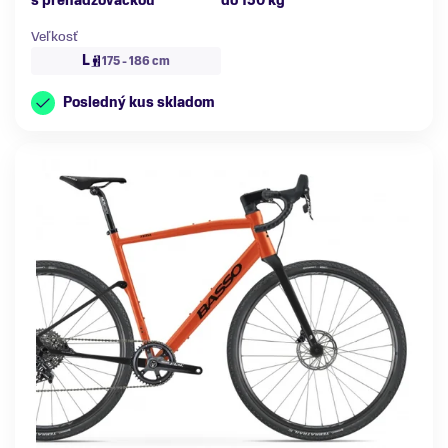
s prehadzovačkou
do 150 kg
Veľkosť
L
175 - 186 cm
Posledný kus skladom