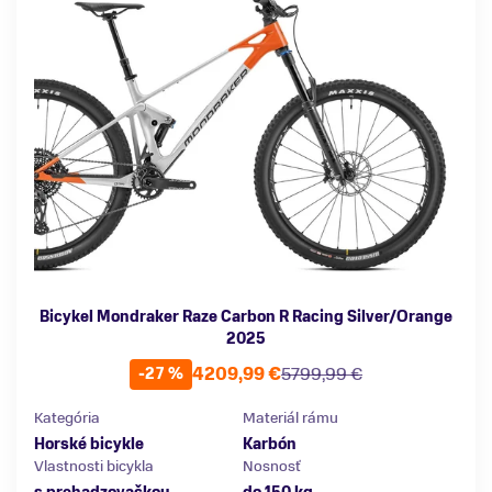
Bicykel Mondraker Raze Carbon R Racing Silver/Orange
2025
4209,99 €
5799,99 €
-27 %
Kategória
Materiál rámu
Horské bicykle
Karbón
Vlastnosti bicykla
Nosnosť