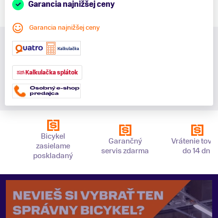
Garancia najnižšej ceny
Garancia najnižšej ceny
Kalkulačka splátok
Bicykel
Garančný
Vrátenie tova
zasielame
servis zdarma
do 14 dní
poskladaný