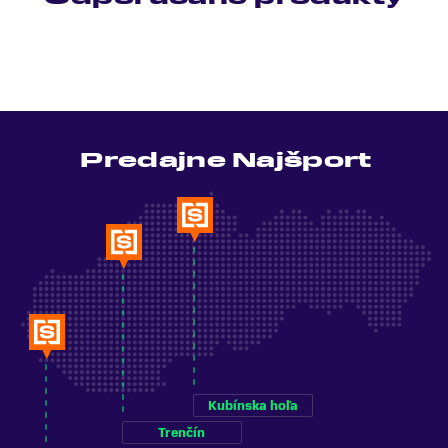
Predajne Najšport
Kubínska hoľa
Trenčín