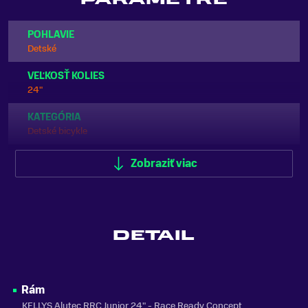
POHLAVIE
Detské
VEĽKOSŤ KOLIES
24"
KATEGÓRIA
Detské bicykle
ODPRUŽENIE
Zobraziť viac
Predné odpruženie (Hardtail)
FARBA
Žltá
DETAIL
MATERIÁL RÁMU
Hliník
SEZÓNA
Rám
2024
KELLYS Alutec RRC Junior 24" - Race Ready Concept