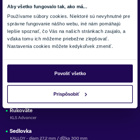
Plášte
Aby všetko fungovalo tak, ako má...
RUBENA Winner 50-507 (24"x1.95)
Používame súbory cookies. Niektoré sú nevyhnutné pre
Hlavové Zloženie
správne fungovanie nášho webu, iné nám pomáhajú
Semi-integrated
lepšie spoznať, čo Vás na našich stránkach zaujalo, a
vďaka tomu ich môžeme priebežne zlepšovať.
Stredové Zloženie
Nastavenia cookies môžete kedykoľvek zmeniť.
Cartridge (126 mm)
Predstavec
Integrated BarStem - diam 28.6 mm / bar bore 31.8 mm / dĺžka
Povoliť všetko
40 mm
Riadidlá
Prispôsobiť
Integrated - diam 31.8 mm / rise 6° / šírka 580 mm
Rukoväte
KLS Advancer
Sedlovka
KALLOY - diam 27.2 mm / dĺžka 300 mm