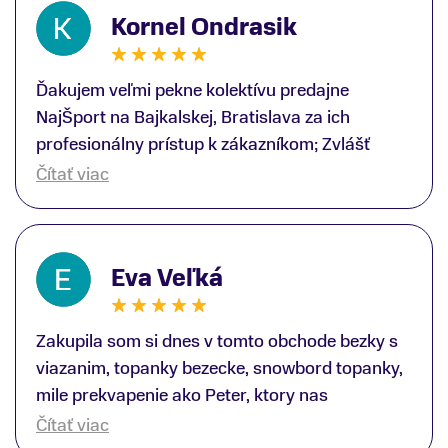
Kornel Ondrasik
Ďakujem veľmi pekne kolektívu predajne
NajŠport na Bajkalskej, Bratislava za ich
profesionálny prístup k zákazníkom; Zvlášť
ďakujem špecialistovi Martinovi Gunišovi za
Čítať viac
jeho odbornú pomoc pri kúpe nových lyží a
lyžiarskej obuvi, ako aj prilby.. všetko značka
Atomic; Pán Martin Guniš mi svojou
Eva Veľká
odbornosťou otvoril nové obzory a dozvedel
som sa, vďaka jeho profesionálnemu prístupu k
zákazníkovi, up-to-date informácie o nových
Zakupila som si dnes v tomto obchode bezky s
trendoch v lyžiarských technológiách; Z
viazanim, topanky bezecke, snowbord topanky,
predajne NajŠport som odchádzal s nakúpom
mile prekvapenie ako Peter, ktory nas
nového lyžiarského vybavenia nielen ako veľmi
obsluhoval mal prehlad, poradil nam super. Za
Čítať viac
spokojný zákazník, ale aj s rešpektom, že