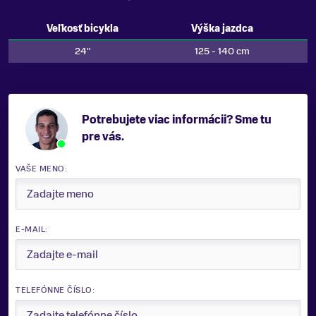
Veľkosť bicykla
Výška jazdca
24"
125 - 140 cm
Potrebujete viac informácii? Sme tu
pre vás.
VAŠE MENO:
E-MAIL:
TELEFÓNNE ČÍSLO: