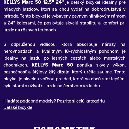
KELLYS Marc 50 12
.
5" 24"
je detský bicykel ideálny pre
mladých jazdcov, ktorí sa chcú vydať na dobrodružstvá v
prírode. Tento bicykel je vybavený pevným hliníkovým rámom
a 24" kolesami, čo poskytuje skvelú stabilitu a komfort pri
jazde na rôznych terénoch.
S odpruženou vidlicou, ktorá absorbuje nárazy na
nerovnostiach, a kvalitným 18-rýchlostným pohonom, je
ideálny na jazdu po lesných cestách alebo mestských
chodníkoch.
KELLYS Marc 50
ponúka skvelý výkon,
bezpečnosť a štýlový žltý dizajn, ktorý určite zaujme. Tento
bicykel je skvelou voľbou pre deti, ktoré sa chcú stať lepšími
cyklistami a užívať si jazdu na čerstvom vzduchu.
Hľadáte podobné modely? Pozrite si celú kategóriu
Detské bicykle
PARAMETRE