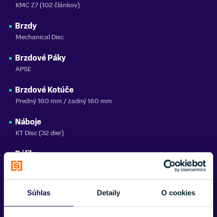
KMC Z7 (102 článkov)
Brzdy
Mechanical Disc
Brzdové Páky
APSE
Brzdové Kotúče
Predný 160 mm / zadný 160 mm
Náboje
KT Disc (32 dier)
Ráfiky
KLS Draft Disc 507x21 (32 dier)
Výplet
Súhlas
Detaily
O cookies
Steel black