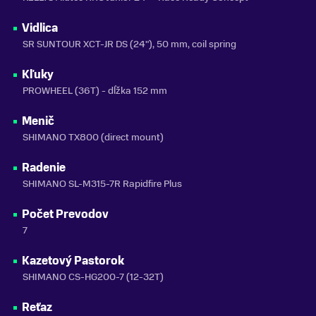
ZNAČKA
Vidlica
Kellys
SR SUNTOUR XCT-JR DS (24"), 50 mm, coil spring
Zobraziť menej
Kľuky
PROWHEEL (36T) - dĺžka 152 mm
Menič
SHIMANO TX800 (direct mount)
Radenie
SHIMANO SL-M315-7R Rapidfire Plus
Počet Prevodov
7
Kazetový Pastorok
SHIMANO CS-HG200-7 (12-32T)
Reťaz