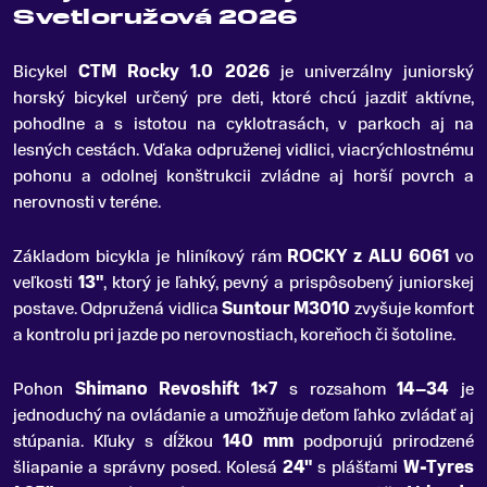
Svetloružová 2026
Bicykel
CTM Rocky 1
.
0 2026
je univerzálny juniorský
horský bicykel určený pre deti, ktoré chcú jazdiť aktívne,
pohodlne a s istotou na cyklotrasách, v parkoch aj na
lesných cestách. Vďaka odpruženej vidlici, viacrýchlostnému
pohonu a odolnej konštrukcii zvládne aj horší povrch a
nerovnosti v teréne.
Základom bicykla je hliníkový rám
ROCKY z ALU 6061
vo
veľkosti
13"
, ktorý je ľahký, pevný a prispôsobený juniorskej
postave. Odpružená vidlica
Suntour M3010
zvyšuje komfort
a kontrolu pri jazde po nerovnostiach, koreňoch či šotoline.
Pohon
Shimano Revoshift 1×7
s rozsahom
14–34
je
jednoduchý na ovládanie a umožňuje deťom ľahko zvládať aj
stúpania. Kľuky s dĺžkou
140 mm
podporujú prirodzené
šliapanie a správny posed. Kolesá
24"
s plášťami
W-Tyres