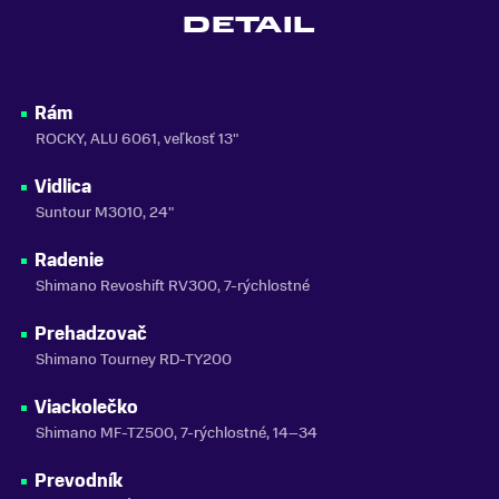
DETAIL
MATERIÁL RÁMU
Hliník
SEZÓNA
Rám
2026
ROCKY, ALU 6061, veľkosť 13"
ZNAČKA
Vidlica
CTM
Suntour M3010, 24"
Zobraziť menej
Radenie
Shimano Revoshift RV300, 7-rýchlostné
Prehadzovač
Shimano Tourney RD-TY200
Viackolečko
Shimano MF-TZ500, 7-rýchlostné, 14–34
Prevodník