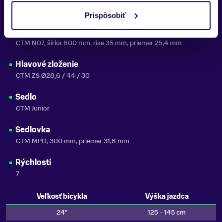
CTM 7213, 40 mm, priemer 25,4 mm
Prispôsobiť
Riadidlá
CTM N07, šírka 600 mm, rise 35 mm, priemer 25,4 mm
Hlavové zloženie
CTM ZS Ø28,6 / 44 / 30
Sedlo
CTM Junior
Sedlovka
CTM MPO, 300 mm, priemer 31,6 mm
Rýchlosti
7
Veľkosť bicykla
Výška jazdca
24"
125 - 145 cm