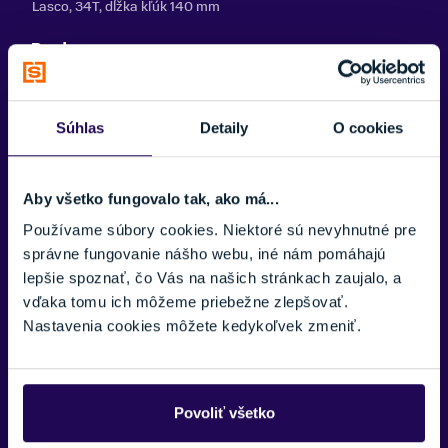
Lasco, 34T, dĺžka kľúk 140 mm
Brzdy
Tektro V-brake
Ráfiky
Súhlas
Detaily
O cookies
CTM HLQ-16, 507×21, 32H
Plášte
Aby všetko fungovalo tak, ako má...
W-Tyres 24×1,95", 30 TPI, skinwall
Používame súbory cookies. Niektoré sú nevyhnutné pre
Náboje
správne fungovanie nášho webu, iné nám pomáhajú
CTM alloy, 32H
lepšie spoznať, čo Vás na našich stránkach zaujalo, a
vďaka tomu ich môžeme priebežne zlepšovať.
Pedále
Nastavenia cookies môžete kedykoľvek zmeniť.
VPE 229
Reťaz
KMC Z33
Povoliť všetko
Predstavec