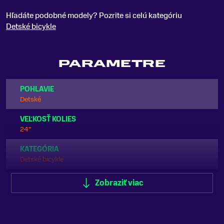
Hľadáte podobné modely? Pozrite si celú kategóriu
Detské bicykle
PARAMETRE
POHLAVIE
Detské
VEĽKOSŤ KOLIES
24"
KATEGÓRIA
Detské bicykle
ODPRUŽENIE
Zobraziť viac
Predné odpruženie (Hardtail)
FARBA
Ružová