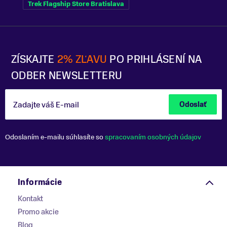
Trek Flagship Store Bratislava
ZÍSKAJTE
2% ZĽAVU
PO PRIHLÁSENÍ NA
ODBER NEWSLETTERU
Zadajte váš E-mail
Odoslať
Odoslaním e-mailu súhlasíte so
spracovaním osobných údajov
Informácie
Kontakt
Promo akcie
Blog