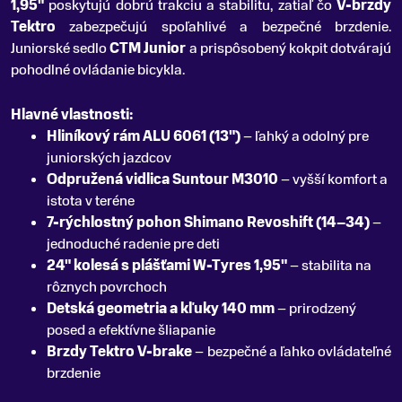
1,95"
poskytujú dobrú trakciu a stabilitu, zatiaľ čo
V-brzdy
Tektro
zabezpečujú spoľahlivé a bezpečné brzdenie.
Juniorské sedlo
CTM Junior
a prispôsobený kokpit dotvárajú
pohodlné ovládanie bicykla.
Hlavné vlastnosti:
Hliníkový rám ALU 6061 (13")
– ľahký a odolný pre
juniorských jazdcov
Odpružená vidlica Suntour M3010
– vyšší komfort a
istota v teréne
7-rýchlostný pohon Shimano Revoshift (14–34)
–
jednoduché radenie pre deti
24" kolesá s plášťami W-Tyres 1,95"
– stabilita na
rôznych povrchoch
Detská geometria a kľuky 140 mm
– prirodzený
posed a efektívne šliapanie
Brzdy Tektro V-brake
– bezpečné a ľahko ovládateľné
brzdenie