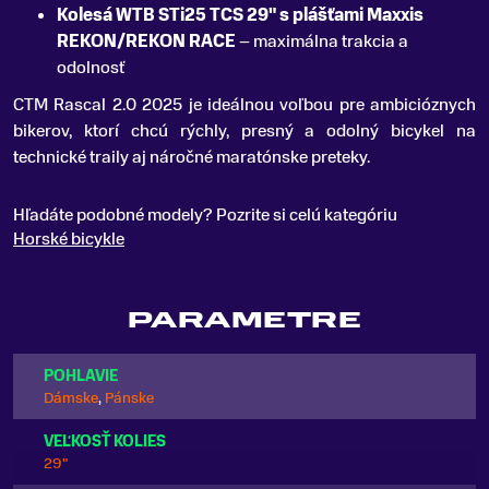
Kolesá WTB STi25 TCS 29" s plášťami Maxxis
REKON/REKON RACE
– maximálna trakcia a
odolnosť
CTM Rascal 2.0 2025 je ideálnou voľbou pre ambicióznych
bikerov, ktorí chcú rýchly, presný a odolný bicykel na
technické traily aj náročné maratónske preteky.
Hľadáte podobné modely? Pozrite si celú kategóriu
Horské bicykle
PARAMETRE
POHLAVIE
Dámske
,
Pánske
VEĽKOSŤ KOLIES
29"