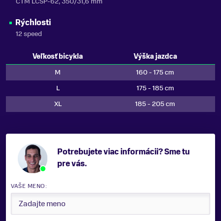
CTM LCSP-62, 350/31,6 mm
Rýchlosti
12 speed
Veľkosť bicykla
Výška jazdca
M
160 - 175 cm
L
175 - 185 cm
XL
185 - 205 cm
Potrebujete viac informácii? Sme tu
pre vás.
VAŠE MENO: