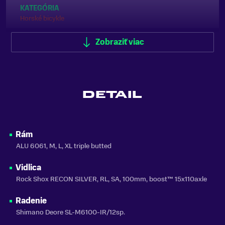
KATEGÓRIA
Horské bicykle
ODPRUŽENIE
Zobraziť viac
Predné odpruženie (Hardtail)
FARBA
Červená
DETAIL
MATERIÁL RÁMU
Hliník
VLASTNOSTI BICYKLA
Rám
s prehadzovačkou
ALU 6061, M, L, XL triple butted
NOSNOSŤ
Vidlica
do 150 kg
Rock Shox RECON SILVER, RL, SA, 100mm, boost™ 15x110axle
SEZÓNA
2025
Radenie
Shimano Deore SL-M6100-IR/12sp.
ZNAČKA