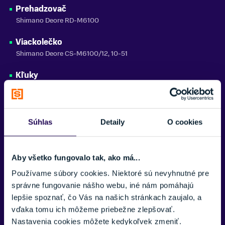
CTM
Prehadzovač
Shimano Deore RD-M6100
Zobraziť menej
Viackolečko
Shimano Deore CS-M6100/12, 10-51
Kľuky
Shimano Deore FC-M6100-1, 32T, 175mm
Brzdy
Shimano BR-MT410 / SMRT54 S/M
Súhlas
Detaily
O cookies
Ráfiky
WTB STi25, TCS, 29", 32H
Aby všetko fungovalo tak, ako má...
Používame súbory cookies. Niektoré sú nevyhnutné pre
Plášte
správne fungovanie nášho webu, iné nám pomáhajú
Maxxis REKON 29x2,40, EXO, TR/REKON RACE 29x2,35, EXO, TR
lepšie spoznať, čo Vás na našich stránkach zaujalo, a
Náboje
vďaka tomu ich môžeme priebežne zlepšovať.
Shimano TC500, CL, F15/R12 thru type axle
Nastavenia cookies môžete kedykoľvek zmeniť.