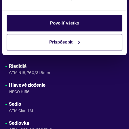
Pedále
VPE 461
Povoliť všetko
Reťaz
Shimano CN-M6100
Prispôsobiť
Predstavec
CTM 7195/70mm
Riadidlá
CTM N18, 760/31,8mm
Hlavové zloženie
NECO H156
Sedlo
CTM Cloud M
Sedlovka