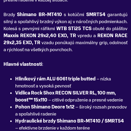
presné radenie v každej situácii.
Brzdy
Shimano BR-MT410
s kotúčmi
SMRT54
garantujú
silný a spoľahlivý brzdný výkon aj v náročných podmienkach.
Kolesá s pevnými ráfikmi
WTB STi25 TCS
obuté do plášťov
Maxxis REKON 29x2,40 EXO, TR
vpredu a
REKON RACE
29x2,35 EXO, TR
vzadu ponúkajú maximálny grip, odolnosť
a rýchlosť na všetkých povrchoch.
Hlavné vlastnosti
:
Hliníkový rám ALU 6061 triple butted
– nízka
hmotnosť a vysoká pevnosť
Vidlica Rock Shox RECON SILVER RL, 100 mm,
boost™ 15x110
– citlivé odpruženie a presné vedenie
Pohon Shimano Deore 1x12
– široký rozsah prevodov
a spoľahlivé radenie
Hydraulické brzdy Shimano BR-MT410 / SMRT54
– efektívne brzdenie v každom teréne