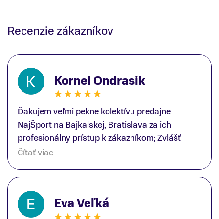
Recenzie zákazníkov
Kornel Ondrasik
Ďakujem veľmi pekne kolektívu predajne
NajŠport na Bajkalskej, Bratislava za ich
profesionálny prístup k zákazníkom; Zvlášť
ďakujem špecialistovi Martinovi Gunišovi za
Čítať viac
jeho odbornú pomoc pri kúpe nových lyží a
lyžiarskej obuvi, ako aj prilby.. všetko značka
Atomic; Pán Martin Guniš mi svojou
Eva Veľká
odbornosťou otvoril nové obzory a dozvedel
som sa, vďaka jeho profesionálnemu prístupu k