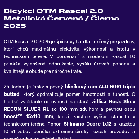
Bicykel CTM Rascal 2.0
Metalická Červená / Čierna
2025
CTM Rascal 2
.
0 2025 je špičkový hardtail určený pre jazdcov,
ktorí chcú maximálnu efektivitu, výkonnosť a istotu v
technickom teréne. V porovnaní s modelom Rascal 1.0
prináša vylepšené odpruženie, vyššiu úroveň pohonu a
kvalitnejšie obutie pre náročné trate.
Základom je ľahký a pevný
hliníkový rám ALU 6061 triple
butted
, ktorý optimalizuje pomer hmotnosti a tuhosti. O
hladké zvládanie nerovností sa stará
vidlica Rock Shox
RECON SILVER RL
so 100 mm zdvihom a pevnou osou
boost™ 15x110 mm
, ktorá zaisťuje vyššiu stabilitu v
technickom teréne. Pohon
Shimano Deore 1x12
s kazetou
10-51 zubov ponúka extrémne široký rozsah prevodov a