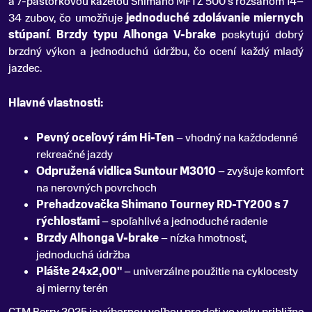
a 7-pastorkovou kazetou Shimano MFTZ 500 s rozsahom 14–
34 zubov, čo umožňuje
jednoduché zdolávanie miernych
stúpaní
.
Brzdy typu Alhonga V-brake
poskytujú dobrý
brzdný výkon a jednoduchú údržbu, čo ocení každý mladý
jazdec.
Hlavné vlastnosti:
Pevný oceľový rám Hi-Ten
– vhodný na každodenné
rekreačné jazdy
Odpružená vidlica Suntour M3010
– zvyšuje komfort
na nerovných povrchoch
Prehadzovačka Shimano Tourney RD-TY200 s 7
rýchlosťami
– spoľahlivé a jednoduché radenie
Brzdy Alhonga V-brake
– nízka hmotnosť,
jednoduchá údržba
Plášte 24x2,00"
– univerzálne použitie na cyklocesty
aj mierny terén