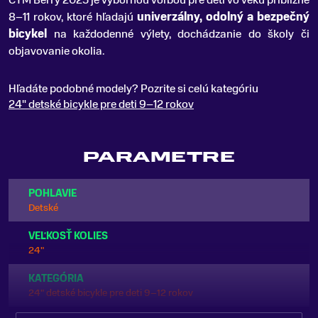
CTM Berry 2025 je výbornou voľbou pre deti vo veku približne
8–11 rokov, ktoré hľadajú
univerzálny, odolný a bezpečný
bicykel
na každodenné výlety, dochádzanie do školy či
objavovanie okolia.
Hľadáte podobné modely? Pozrite si celú kategóriu
24" detské bicykle pre deti 9–12 rokov
PARAMETRE
POHLAVIE
Detské
VEĽKOSŤ KOLIES
24"
KATEGÓRIA
24" detské bicykle pre deti 9–12 rokov