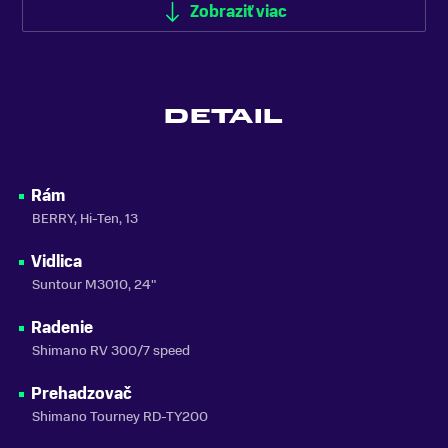
ODPRUŽENIE
Zobraziť viac
Predné odpruženie (Hardtail)
FARBA
Šedá
DETAIL
MATERIÁL RÁMU
Oceľ
VLASTNOSTI BICYKLA
Rám
s prehadzovačkou
BERRY, Hi-Ten, 13
NOSNOSŤ
Vidlica
do 100 kg
Suntour M3010, 24"
SEZÓNA
2025
Radenie
Shimano RV 300/7 speed
ZNAČKA
CTM
Prehadzovač
Shimano Tourney RD-TY200
Zobraziť menej