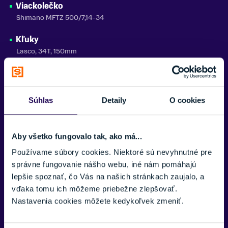
Viackolečko
Shimano MFTZ 500/7,14-34
Kľuky
Lasco, 34T, 150mm
Brzdy
Alhonga V-brake
Súhlas
Detaily
O cookies
Ráfiky
RMX 20, 507X20, 32H, black
Aby všetko fungovalo tak, ako má...
Plášte
24x2,00"
Používame súbory cookies. Niektoré sú nevyhnutné pre
správne fungovanie nášho webu, iné nám pomáhajú
Náboje
lepšie spoznať, čo Vás na našich stránkach zaujalo, a
Matrix alloy 32H QR black
vďaka tomu ich môžeme priebežne zlepšovať.
Nastavenia cookies môžete kedykoľvek zmeniť.
Pedále
SP 877