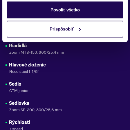
Reťaz
Povoliť všetko
KMC Z33
Predstavec
Prispôsobiť
Zoom 80/25,4 mm
Riadidlá
Zoom MTB-153, 600/25,4 mm
Hlavové zloženie
Neco steel 1-1/8"
Sedlo
CTM junior
Sedlovka
Zoom SP-200, 300/28,6 mm
Rýchlosti
7 speed