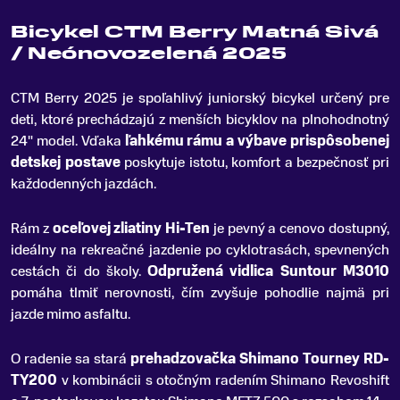
Bicykel CTM Berry Matná Sivá
/ Neónovozelená 2025
CTM Berry 2025 je spoľahlivý juniorský bicykel určený pre
deti, ktoré prechádzajú z menších bicyklov na plnohodnotný
24" model
.
Vďaka
ľahkému rámu a výbave prispôsobenej
detskej postave
poskytuje istotu, komfort a bezpečnosť pri
každodenných jazdách.
Rám z
oceľovej zliatiny Hi-Ten
je pevný a cenovo dostupný,
ideálny na rekreačné jazdenie po cyklotrasách, spevnených
cestách či do školy.
Odpružená vidlica Suntour M3010
pomáha tlmiť nerovnosti, čím zvyšuje pohodlie najmä pri
jazde mimo asfaltu.
O radenie sa stará
prehadzovačka Shimano Tourney RD-
TY200
v kombinácii s otočným radením Shimano Revoshift