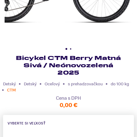
Bicykel CTM Berry Matná
Sivá / Neónovozelená
2025
Detský
Detský
Oceľový
s prehadzovačkou
do 100 kg
CTM
Cena s DPH
0,00 €
VYBERTE SI VEĽKOSŤ