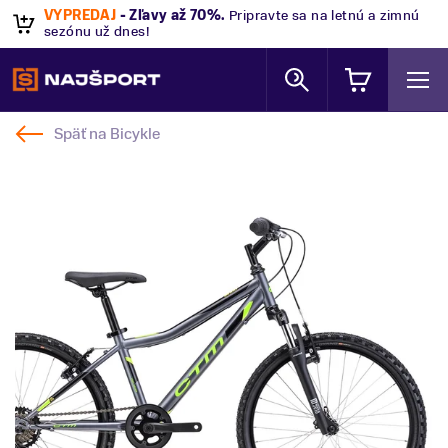
VÝPREDAJ
- Zľavy až 70%
.
Pripravte sa na letnú a zimnú
sezónu už dnes!
Späť na
Bicykle