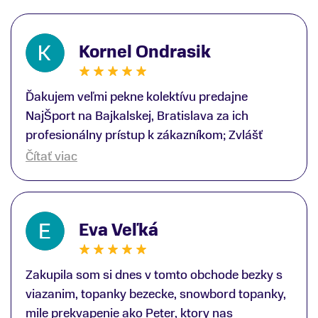
Kornel Ondrasik
Ďakujem veľmi pekne kolektívu predajne
NajŠport na Bajkalskej, Bratislava za ich
profesionálny prístup k zákazníkom; Zvlášť
ďakujem špecialistovi Martinovi Gunišovi za
Čítať viac
jeho odbornú pomoc pri kúpe nových lyží a
lyžiarskej obuvi, ako aj prilby.. všetko značka
Atomic; Pán Martin Guniš mi svojou
Eva Veľká
odbornosťou otvoril nové obzory a dozvedel
som sa, vďaka jeho profesionálnemu prístupu k
zákazníkovi, up-to-date informácie o nových
Zakupila som si dnes v tomto obchode bezky s
trendoch v lyžiarských technológiách; Z
viazanim, topanky bezecke, snowbord topanky,
predajne NajŠport som odchádzal s nakúpom
mile prekvapenie ako Peter, ktory nas