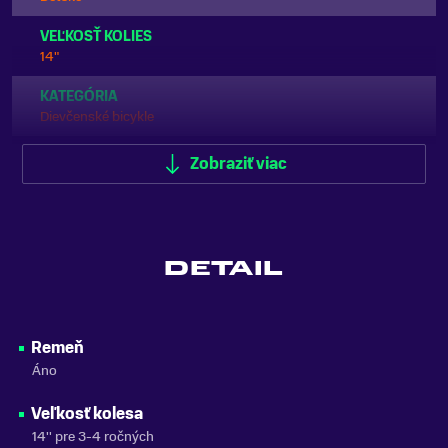
VEĽKOSŤ KOLIES
14"
KATEGÓRIA
Dievčenské bicykle
ODPRUŽENIE
Zobraziť viac
Bez odpruženia
FARBA
Žltá
DETAIL
MATERIÁL RÁMU
Hliník
NOSNOSŤ
Remeň
do 100 kg
Áno
ZNAČKA
Veľkosť kolesa
Academy
14'' pre 3-4 ročných