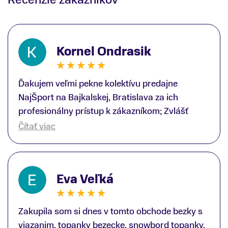
Kornel Ondrasik
Ďakujem veľmi pekne kolektívu predajne
NajŠport na Bajkalskej, Bratislava za ich
profesionálny prístup k zákazníkom; Zvlášť
ďakujem špecialistovi Martinovi Gunišovi za
Čítať viac
jeho odbornú pomoc pri kúpe nových lyží a
lyžiarskej obuvi, ako aj prilby.. všetko značka
Atomic; Pán Martin Guniš mi svojou
Eva Veľká
odbornosťou otvoril nové obzory a dozvedel
som sa, vďaka jeho profesionálnemu prístupu k
zákazníkovi, up-to-date informácie o nových
Zakupila som si dnes v tomto obchode bezky s
trendoch v lyžiarských technológiách; Z
viazanim, topanky bezecke, snowbord topanky,