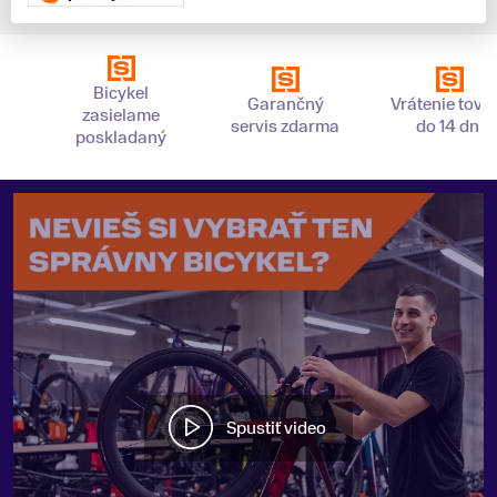
Bicykel
Garančný
Vrátenie tova
zasielame
servis zdarma
do 14 dní
poskladaný
Spustiť video