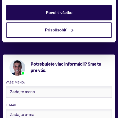
ACADEMY AHEAD, 50 mm/470 mm
Hmotnosť
Povoliť všetko
5,4 kg
Prispôsobiť
Veľkosť bicykla
Výška jazdca
Vek
14"
od 95 cm
3-4
Potrebujete viac informácii? Sme tu
pre vás.
VAŠE MENO:
E-MAIL: