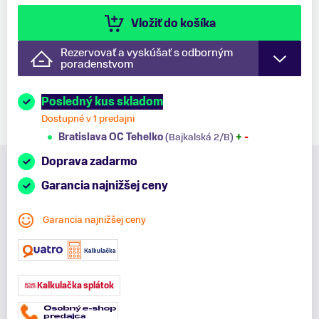
Vložiť do košíka
Rezervovať a vyskúšať s odborným
poradenstvom
Posledný kus skladom
Dostupné v 1 predajni
Bratislava OC Tehelko
(Bajkalská 2/B)
+
-
Doprava zadarmo
Garancia najnižšej ceny
Garancia najnižšej ceny
Kalkulačka splátok