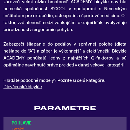
zároveň veľmi nízku hmotnosť. ACADEMY bicykle navrhla
nemecká spoločnosť S´COOL v spolupráci s Nemeckým
inštitútom pre ortopédiu, osteopatiu a športovú medicínu. Q-
faktor, vzdialenosť medzi vonkajšími okrajmi kľúk, ovplyvňuje
prirodzenosť a ergonómiu pohybu.
Zabezpečí šliapanie do pedálov v správnej polohe (dieťa
nešlape do “A”) a záber je výkonnejší a efektívnejší. Bicykle
ACADEMY ponúkajú jedny z najnižších Q-faktorov a sú
optimálne navrhnuté práve pre deti v danej vekovej kategórii.
Hľadáte podobné modely? Pozrite si celú kategóriu
Dievčenské bicykle
PARAMETRE
POHLAVIE
Detské