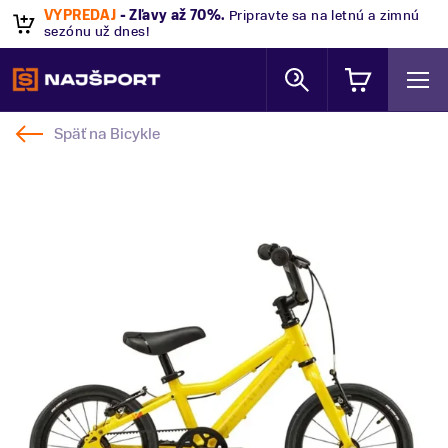
VÝPREDAJ
- Zľavy až 70%
.
Pripravte sa na letnú a zimnú
sezónu už dnes!
Späť na
Bicykle