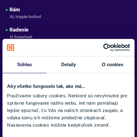
Zobraziť menej
Rám
AL tripple butted
Radenie
1s freewheel
Brzdy
AL V-BRAKE
Súhlas
Detaily
O cookies
Kolesá
14" x 1.5" x 16H, aluminum, black
Aby všetko fungovalo tak, ako má...
Plášte
Používame súbory cookies. Niektoré sú nevyhnutné pre
VEE TIRE Speedster 14"x1,50 (40-254) 72 TPI
správne fungovanie nášho webu, iné nám pomáhajú
Sedlovka
lepšie spoznať, čo Vás na našich stránkach zaujalo, a
AL 25,4 mm
vďaka tomu ich môžeme priebežne zlepšovať.
Nastavenia cookies môžete kedykoľvek zmeniť.
Predstavec