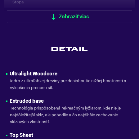
Stopa
ÚROVEŇ LYŽIARA
Zobraziť viac
Začiatočník, Mierne pokročilý
STÚPACIA ZÓNA
Šupinové
DETAIL
PODLOŽKA
Bez podložky
FARBA
Ultralight Woodcore
Biela, Modrá, Zelená
Jadro z ultraľahkej dreviny pre dosiahnutie nižšej hmotnosti a
vylepšenia prenosu síl.
ZNAČKA
Sporten
Extruded base
Technológia prispôsobená rekreačným lyžiarom, kde nie je
Zobraziť menej
najdôležitejší sklz, ale pohodlie a čo najdlhšie zachovanie
sklzových vlastností.
Top Sheet