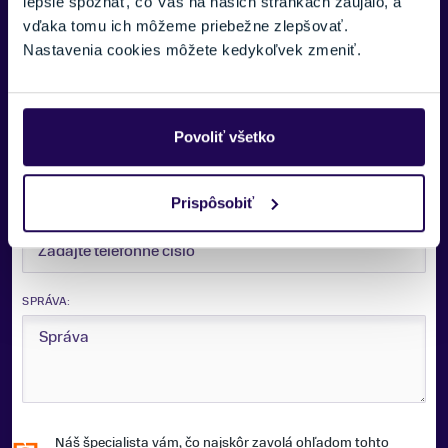
lepšie spoznať, čo Vás na našich stránkach zaujalo, a
vďaka tomu ich môžeme priebežne zlepšovať.
VAŠE MENO:
Nastavenia cookies môžete kedykoľvek zmeniť.
E-MAIL:
Povoliť všetko
Prispôsobiť
TELEFÓNNE ČÍSLO:
SPRÁVA:
Náš špecialista vám, čo najskôr zavolá ohľadom tohto