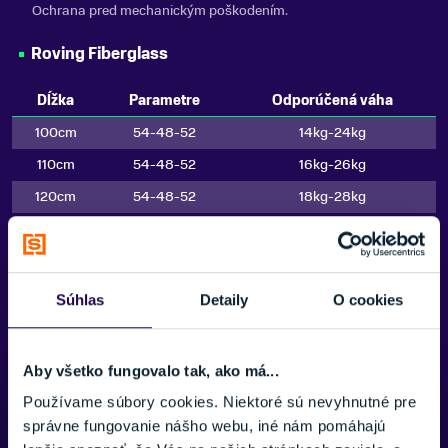
Ochrana pred mechanickým poškodením.
Roving Fiberglass
Dĺžka
Parametre
Odporúčená váha
100cm
54-48-52
14kg-24kg
110cm
54-48-52
16kg-26kg
120cm
54-48-52
18kg-28kg
130cm
54-48-52
20kg-30kg
Zobraziť viac
140cm
54-48-52
22kg-32kg
150cm
54-48-52
25kg-37kg
Súhlas
Detaily
O cookies
160cm
54-48-52
30kg-42kg
Aby všetko fungovalo tak, ako má...
Používame súbory cookies. Niektoré sú nevyhnutné pre
Potrebujete viac informácii? Sme tu
správne fungovanie nášho webu, iné nám pomáhajú
pre vás.