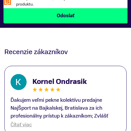
produktu.
Recenzie zákazníkov
Kornel Ondrasik
Ďakujem veľmi pekne kolektívu predajne
NajŠport na Bajkalskej, Bratislava za ich
profesionálny prístup k zákazníkom; Zvlášť
ďakujem špecialistovi Martinovi Gunišovi za
Čítať viac