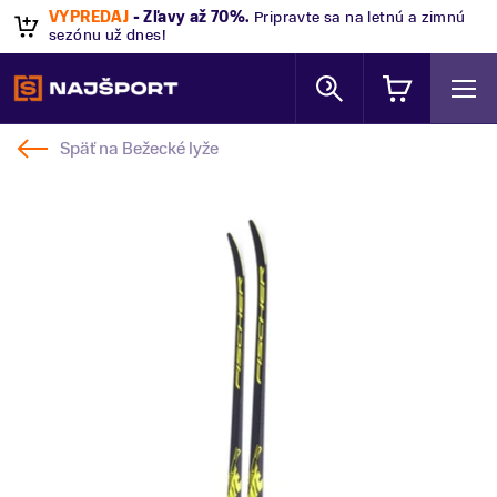
VÝPREDAJ
- Zľavy až 70%
.
Pripravte sa na letnú a zimnú
sezónu už dnes!
Späť na
Bežecké lyže