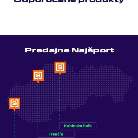
Odporúčané produkty
Predajne Najšport
Kubínska hoľa
Trenčín