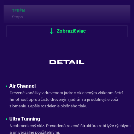
TERÉN
Stopa
ÚROVEŇ LYŽIARA
Zobraziť viac
Začiatočník, Mierne pokročilý
STÚPACIA ZÓNA
Hladká (bez šupín)
DETAIL
PODLOŽKA
IFP
FARBA
Air Channel
Čierna, Šedá, Žltá
Drevené kanáliky v drevenom jadre s skleneným vláknom šetrí
hmotnosť oproti čisto dreveným jadrám a je odolnejšie voči
ZNAČKA
zlomeniu. Lepšie rozdelenie plošného tlaku.
Fischer
Ultra Tunning
Zobraziť menej
Neobmedzený sklz. Presadená razená štruktúra robí lyže rýchlymi
a univerzálne použiteľnými.