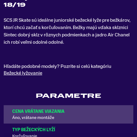
18/19
SCS JR Skate sú ideálne juniorské bežecké lyže pre bežkárov,
ktorí chcú začať s korčuľovaním
.
Bežky majú vďaka sklznici
Sintec dobrý sklz v rôznych podmienkach a jadro Air Chanel
ich robí veľmi odolné odolné.
Hľadáte podobné modely? Pozrite si celú kategóriu
Bežecké lyžovanie
PARAMETRE
CENA VRÁTANE VIAZANIA
Áno, vrátane montáže
TYP BEŽECKÝCH LYŽÍ
Korčuľovanie