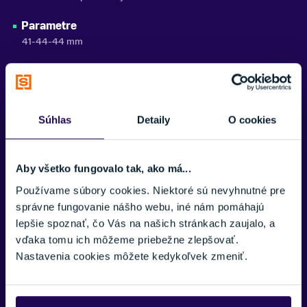
Parametre
41-44-44 mm
Potrebujete viac informácii? Sme tu
Súhlas
Detaily
O cookies
pre vás.
VAŠE MENO:
Aby všetko fungovalo tak, ako má...
Používame súbory cookies. Niektoré sú nevyhnutné pre
Zobraziť viac
správne fungovanie nášho webu, iné nám pomáhajú
lepšie spoznať, čo Vás na našich stránkach zaujalo, a
E-MAIL:
vďaka tomu ich môžeme priebežne zlepšovať.
Nastavenia cookies môžete kedykoľvek zmeniť.
TELEFÓNNE ČÍSLO: