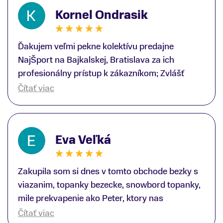
Kornel Ondrasik
Ďakujem veľmi pekne kolektívu predajne
NajŠport na Bajkalskej, Bratislava za ich
profesionálny prístup k zákazníkom; Zvlášť
ďakujem špecialistovi Martinovi Gunišovi za
Čítať viac
jeho odbornú pomoc pri kúpe nových lyží a
lyžiarskej obuvi, ako aj prilby.. všetko značka
Atomic; Pán Martin Guniš mi svojou
Eva Veľká
odbornosťou otvoril nové obzory a dozvedel
som sa, vďaka jeho profesionálnemu prístupu k
zákazníkovi, up-to-date informácie o nových
Zakupila som si dnes v tomto obchode bezky s
trendoch v lyžiarských technológiách; Z
viazanim, topanky bezecke, snowbord topanky,
predajne NajŠport som odchádzal s nakúpom
mile prekvapenie ako Peter, ktory nas
nového lyžiarského vybavenia nielen ako veľmi
obsluhoval mal prehlad, poradil nam super. Za
Čítať viac
spokojný zákazník, ale aj s rešpektom, že