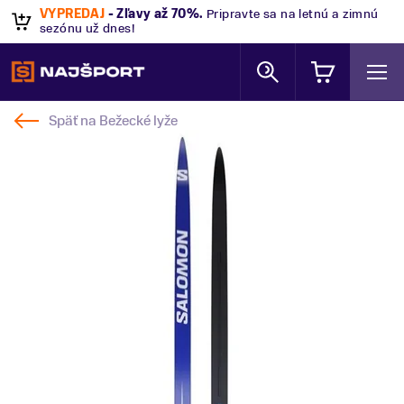
VÝPREDAJ
- Zľavy až 70%
.
Pripravte sa na letnú a zimnú
sezónu už dnes!
Späť na
Bežecké lyže