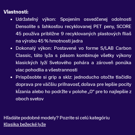
Vlastnosti:
Udržateľný výkon: Spojením osvedčenej odolnosti
Densolite s ľahkosťou recyklovanej PET peny, SCORE
45 používa približne 9 recyklovaných plastových fliaš
na výrobu 45 % hmotnosti jadra
Dokonalý výkon: Postavené vo forme S/LAB Carbon
Classic, táto lyža s pásom kombinuje všetky výkony
klasických lyží Svetového pohára a zároveň ponúka
viac pohodlia a všestrannosti
Prispôsobte si grip a sklz: jednoducho otočte tlačidlo
doprava pre väčšiu priľnavosť, doľava pre lepšie pocity
kĺzania alebo ho podržte v polohe „0“ pre to najlepšie z
oboch svetov
Hľadáte podobné modely? Pozrite si celú kategóriu
Klasika bežecké lyže