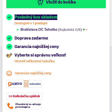
Vložiť do košíka
Posledný kus skladom
Dostupné v 1 predajni
Bratislava OC Tehelko
(Bajkalská 2/B)
+
-
Doprava zadarmo
Garancia najnižšej ceny
Vyberte si správnu veľkosť
Otvoriť veľkostnú tabuľku
Garancia najnižšej ceny
Kalkulačka splátok