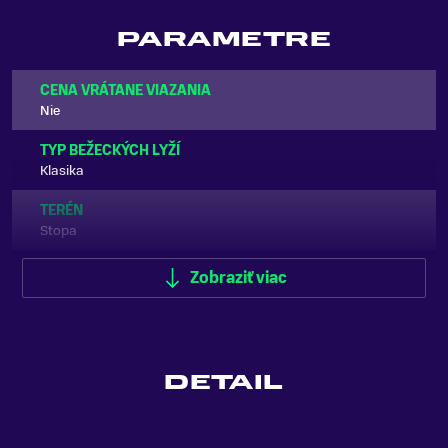
PARAMETRE
CENA VRÁTANE VIAZANIA
Nie
TYP BEŽECKÝCH LYŽÍ
Klasika
TERÉN
Stopa
ÚROVEŇ LYŽIARA
Zobraziť viac
Pokročilý
PODLOŽKA
NNN / Prolink / Turnamic
DETAIL
FARBA
Čierna, Modrá