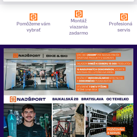
Montáž
Pomôžeme vám
Profesionáln
viazania
vybrať
servis
zadarmo