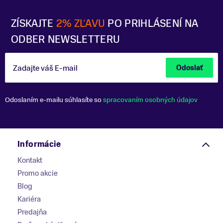
ZÍSKAJTE
2% ZĽAVU
PO PRIHLÁSENÍ NA
ODBER NEWSLETTERU
Zadajte váš E-mail
Odoslať
Odoslaním e-mailu súhlasíte so
spracovaním osobných údajov
Informácie
Kontakt
Promo akcie
Blog
Kariéra
Predajňa