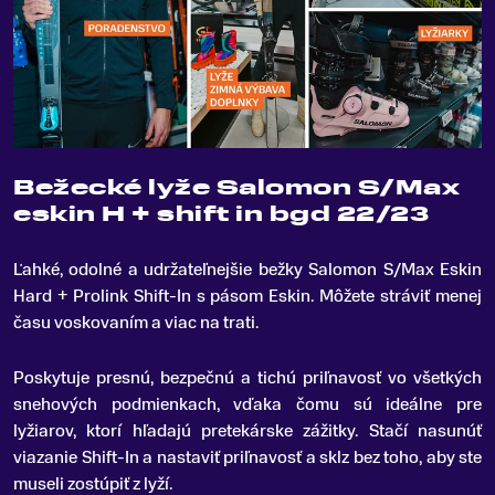
Bežecké lyže Salomon S/Max
eskin H + shift in bgd 22/23
Ľahké, odolné a udržateľnejšie bežky Salomon S/Max Eskin
Hard + Prolink Shift-In s pásom Eskin
.
Môžete stráviť menej
času voskovaním a viac na trati.
Poskytuje presnú, bezpečnú a tichú priľnavosť vo všetkých
snehových podmienkach, vďaka čomu sú ideálne pre
lyžiarov, ktorí hľadajú pretekárske zážitky. Stačí nasunúť
viazanie Shift-In a nastaviť priľnavosť a sklz bez toho, aby ste
museli zostúpiť z lyží.