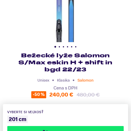
Bežecké lyže Salomon
S/Max eskin H + shift in
bgd 22/23
Unisex
Klasika
Salomon
Cena s DPH
240,00 €
480,00 €
-50 %
VYBERTE SI VEĽKOSŤ
201 cm