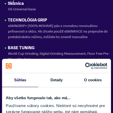
ZNAČKA
Skĺznica
Salomon
G5 Universal base
Zobraziť menej
TECHNOLÓGIA GRIP
eSKINGRIP+ (100% MOHAIR) pás s rovnakou rovnováhou
priľnavosti a sklzu. Ak chcete použiť eSKINRACE na prepnutie do
pretekárskeho režimu, môžete ho zmeniť manuálne
BASE TUNING
World Cup Grinding, Digital Grinding Measurement, Fluor Free Pre-
Waxed by Swix
SIDECUT TYPE
Classic Parallel Sidecut
Súhlas
Detaily
O cookies
SKI CONSTRUCTION
29 Universal, D2FC Digital Dynamic Flex Control
Aby všetko fungovalo tak, ako má...
Side cut
Používame súbory cookies. Niektoré sú nevyhnutné pre
44/44/44
správne fungovanie nášho webu, iné nám pomáhajú