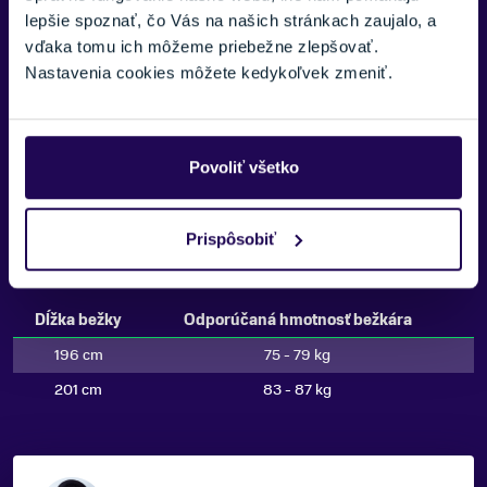
lepšie spoznať, čo Vás na našich stránkach zaujalo, a
Hmotnosť
vďaka tomu ich môžeme priebežne zlepšovať.
1,5 kg
Nastavenia cookies môžete kedykoľvek zmeniť.
Dĺžky (cm)
188, 196, 201, 206
Povoliť všetko
Viazanie
Prolink Shift-In
Prispôsobiť
Systémová kompatibilita
topánky Prolink / topánky NNN / topánky Turnamic
Dĺžka bežky
Odporúčaná hmotnosť bežkára
196 cm
75 - 79 kg
201 cm
83 - 87 kg