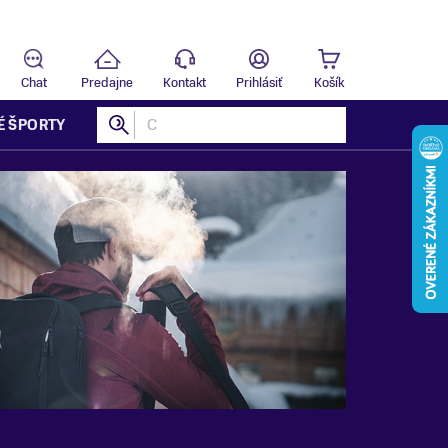
 už dnes!
Chat
Predajne
Kontakt
Prihlásiť
Košík
É ŠPORTY