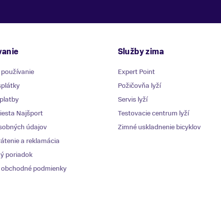
anie
Služby zima
 používanie
Expert Point
plátky
Požičovňa lyží
platby
Servis lyží
esta Najšport
Testovacie centrum lyží
sobných údajov
Zimné uskladnenie bicyklov
átenie a reklamácia
ý poriadok
 obchodné podmienky