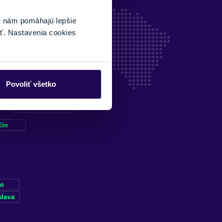
é nám pomáhajú lepšie
ť. Nastavenia cookies
Povoliť všetko
Kubínska hoľa
čín
ko
slava