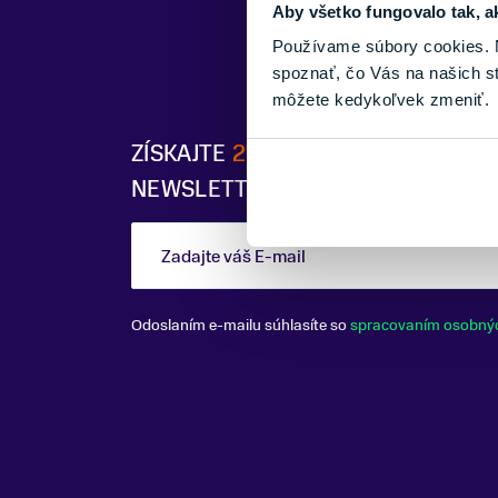
Aby všetko fungovalo tak, a
Používame súbory cookies. N
spoznať, čo Vás na našich s
môžete kedykoľvek zmeniť.
ZÍSKAJTE
2% ZĽAVU
PO PRIHLÁSE
NEWSLETTERU
Zadajte váš E-mail
Odoslaním e-mailu súhlasíte so
spracovaním osobný