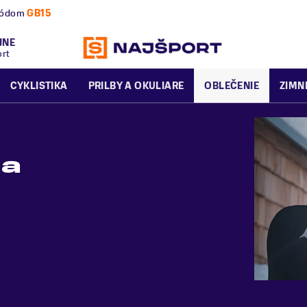
VÝPREDAJ
- Zľavy až 70%
.
Pripravte sa na letnú a zimnú sezónu
JNE
ort
CYKLISTIKA
PRILBY A OKULIARE
OBLEČENIE
ZIMN
da