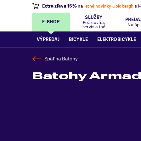
SLUŽBY
PREDA
E-SHOP
Požičovňa,
Najšp
servis a iné
VÝPREDAJ
BICYKLE
ELEKTROBICYKLE
Späť na
Batohy
Batohy Arma