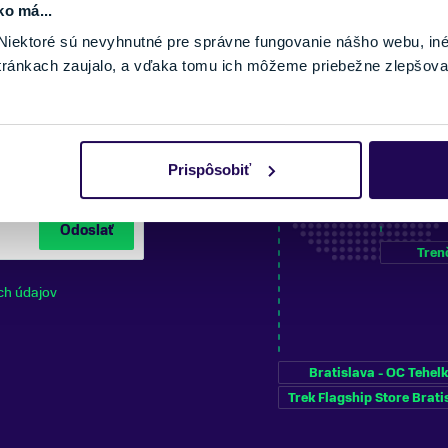
ko má...
iektoré sú nevyhnutné pre správne fungovanie nášho webu, in
tránkach zaujalo, a vďaka tomu ich môžeme priebežne zlepšova
NÍ NA ODBER
Prispôsobiť
Odoslať
Tren
ch údajov
Bratislava - OC Tehel
Trek Flagship Store Brati