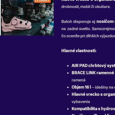
drobnosti, mobil či okuliare.
Batoh disponuje aj
nosičom 
na zadné svetlo. Samozrejmo
čo oceníte pri dlhších výjazdo
Hlavné vlastnosti:
AIR PAD chrbtový sys
BRACE LINK ramenné
ramená
Objem 16 l
– ideálny na 
Hlavné vrecko s organ
vybavenia
Kompatibilita s hydro