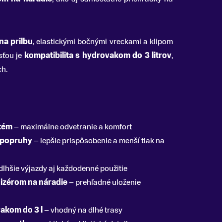
na prilbu
, elastickými bočnými vreckami a klipom
sťou je
kompatibilita s hydrovakom do 3 litrov
,
ch.
tém
– maximálne odvetranie a komfort
 popruhy
– lepšie prispôsobenie a menší tlak na
dlhšie výjazdy aj každodenné použitie
izérom na náradie
– prehľadné uloženie
vakom do 3 l
– vhodný na dlhé trasy