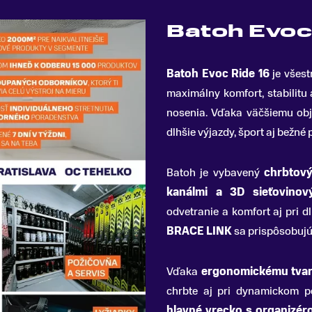
Batoh Evoc 
Batoh Evoc Ride 16
je všest
maximálny komfort, stabilitu
nosenia
.
Vďaka väčšiemu obj
dlhšie výjazdy, šport aj bežné p
Batoh je vybavený
chrbtový
kanálmi a 3D sieťovinov
odvetranie a komfort aj pri 
BRACE LINK
sa prispôsobujú 
Vďaka
ergonomickému tva
chrbte aj pri dynamickom p
hlavné vrecko s organizér