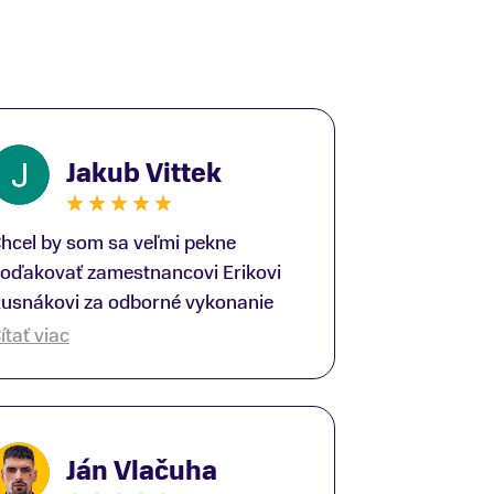
Jakub Vittek
hcel by som sa veľmi pekne
oďakovať zamestnancovi Erikovi
usnákovi za odborné vykonanie
ike-fittingu. Je to super človek na
ítať viac
právnom mieste a veľký odborník.
šetko patrične vysvetlil do detailov
 lajckou rečou. Na všetky moje
tázky odpovedal bez zaváhania.
Ján Vlačuha
šte raz ďakujem.