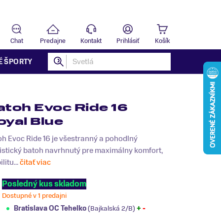
Predajňa
T
Chat
Predajne
Kontakt
Prihlásiť
Košík
É ŠPORTY
atoh Evoc Ride 16
oyal Blue
h Evoc Ride 16 je všestranný a pohodlný
istický batoh navrhnutý pre maximálny komfort,
litu...
čitať viac
Posledný kus skladom
Dostupné v 1 predajni
Bratislava OC Tehelko
(Bajkalská 2/B)
+
-