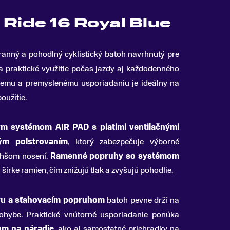
Ride 16 Royal Blue
ranný a pohodlný cyklistický batoh navrhnutý pre
 a praktické využitie počas jazdy aj každodenného
emu a premyslenému usporiadaniu je ideálny na
oužitie.
m systémom AIR PAD s piatimi ventilačnými
ým polstrovaním
, ktorý zabezpečuje výborné
dlhšom nosení.
Ramenné popruhy so systémom
šírke ramien, čím znižujú tlak a zvyšujú pohodlie.
ru a sťahovacím popruhom
batoh pevne drží na
ohybe. Praktické vnútorné usporiadanie ponúka
om na náradie
, ako aj samostatné priehradky na