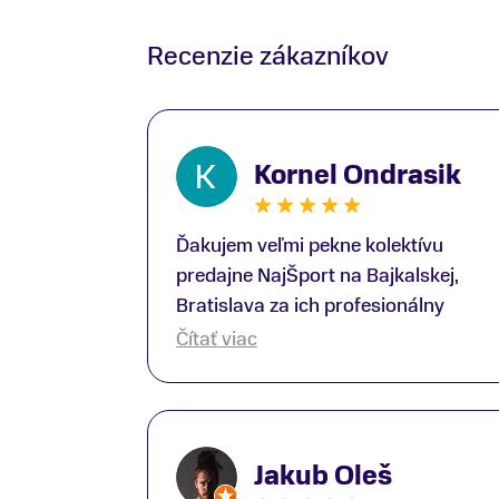
Recenzie zákazníkov
Kornel Ondrasik
Ďakujem veľmi pekne kolektívu
predajne NajŠport na Bajkalskej,
Bratislava za ich profesionálny
prístup k zákazníkom; Zvlášť
Čítať viac
ďakujem špecialistovi Martinovi
Gunišovi za jeho odbornú pomoc pri
kúpe nových lyží a lyžiarskej obuvi,
ako aj prilby.. všetko značka Atomic;
Jakub Oleš
Pán Martin Guniš mi svojou