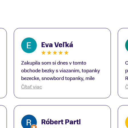
Eva Veľká
Zakupila som si dnes v tomto
C
obchode bezky s viazanim, topanky
p
bezecke, snowbord topanky, mile
R
prekvapenie ako Peter, ktory nas
b
Čítať viac
Č
obsluhoval mal prehlad, poradil nam
s
super. Za mna velmi mila obsluha,
V
dakujeme Eva zo Serede
a
o
Róbert Partl
E