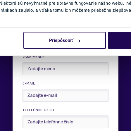
iektoré sú nevyhnutné pre správne fungovanie nášho webu, in
tránkach zaujalo, a vďaka tomu ich môžeme priebežne zlepšova
Potrebujete viac informácii?
Sme tu pre vás.
Prispôsobiť
VAŠE MENO:
E-MAIL:
TELEFÓNNE ČÍSLO: