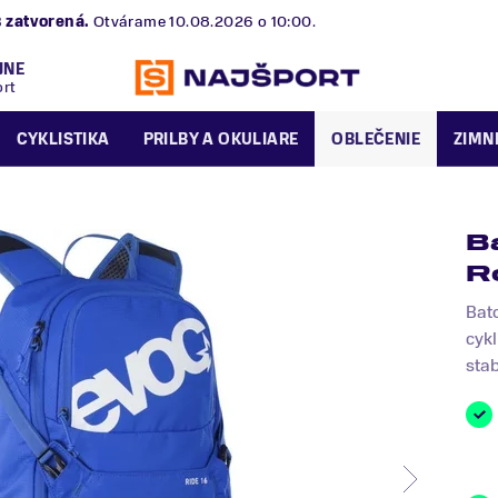
B
zatvorená.
Otvárame 10.08.2026 o 10:00.
JNE
ort
CYKLISTIKA
PRILBY A OKULIARE
OBLEČENIE
ZIMN
B
R
Bato
cykl
stabi