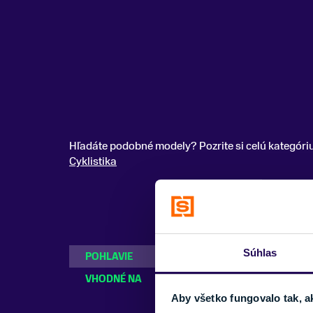
Hľadáte podobné modely? Pozrite si celú kategóri
Cyklistika
Súhlas
POHLAVIE
Dámske, Pánske
VHODNÉ NA
Cyklistika
Aby všetko fungovalo tak, a