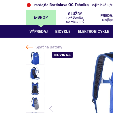
Predajňa
Bratislava OC Tehelko
,
Bajkalská 2/
SLUŽBY
PREDA
E-SHOP
Požičovňa,
Najšp
servis a iné
VÝPREDAJ
BICYKLE
ELEKTROBICYKLE
Späť na
Batohy
NOVINKA