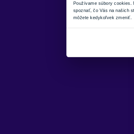
Používame súbory cookies. N
spoznať, čo Vás na našich s
môžete kedykoľvek zmeniť.