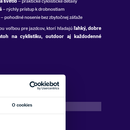
na svetlo
– praktické cyklistické detaily
á
– rýchly prístup k drobnostiam
– pohodlné nosenie bez zbytočnej záťaže
ou voľbou pre jazdcov, ktorí hľadajú
ľahký, dobre
atoh na cyklistiku, outdoor aj každodenné
O cookies
Modrá
Evoc