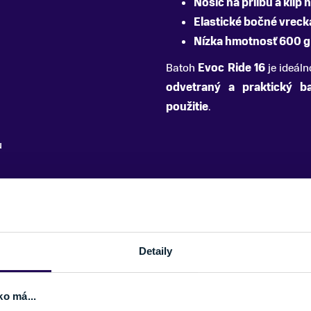
Nosič na prilbu a klip 
Elastické bočné vreck
Nízka hmotnosť 600 g
Batoh
Evoc Ride 16
je ideáln
odvetraný a praktický b
použitie
.
u
PARAMETRE
Detaily
FARBA
ZNAČKA
ko má...